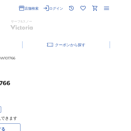
店舗検索
ログイン
サーフ&スノー
クーポン
W101766
766
入できます
する