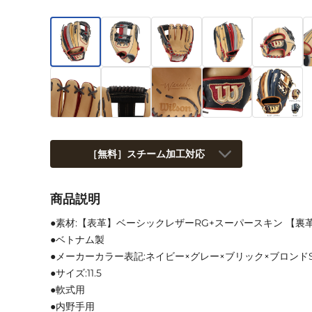
［無料］スチーム加工対応
商品説明
●素材:【表革】ベーシックレザーRG+スーパースキン 【
●ベトナム製
●メーカーカラー表記:ネイビー×グレー×ブリック×ブロンドSS(N
●サイズ:11.5
●軟式用
●内野手用