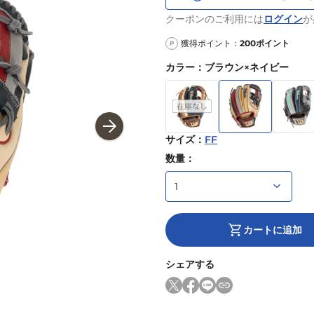
クーポンのご利用には
ログイン
が
獲得ポイント：
200
ポイント
P
カラー
：
ブラウン×ネイビー
サイズ
：
FF
数量：
カートに追加
シェアする