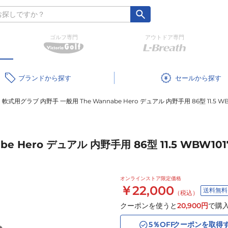
ゴルフ専門
アウトドア専門
ブランド
セール
軟式用グラブ 内野手 一般用 The Wannabe Hero デュアル 内野手用 86型 11.5 WB
 Hero デュアル 内野手用 86型 11.5 WBW101
オンラインストア限定価格
￥22,000
送料無料
（税込）
クーポンを使うと
20,900
円
で購
5
％OFF
クーポンを取得