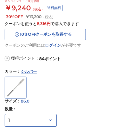
オンラインストア限定価格
￥9,240
送料無料
（税込）
30%OFF
￥13,200
（税込）
クーポンを使うと
8,316
円
で購入できます
10
％OFF
クーポンを取得する
クーポンのご利用には
ログイン
が必要です
獲得ポイント：
84
ポイント
P
カラー
：
シルバー
サイズ
：
86.0
数量：