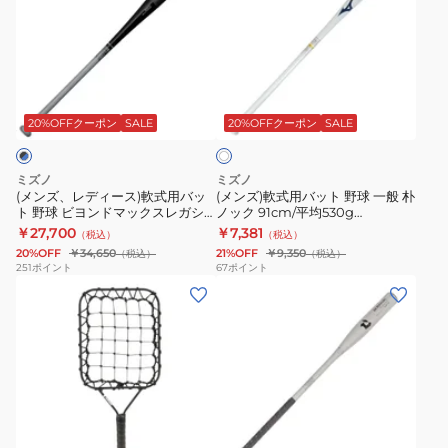
ズ、
ズ)
レ
軟
デ
式
ィ
用
ホ
ー
バ
ワ
ス)
ッ
20%OFFクーポン
SALE
20%OFFクーポン
SALE
イ
ト
軟
ト
式
野
ミズノ
ミズノ
用
球
(メンズ、レディース)軟式用バッ
(メンズ)軟式用バット 野球 一般 朴
ト 野球 ビヨンドマックスレガシ
ノック 91cm/平均530g
バ
一
ーノック 89cm/平均520g
1CJWK17491 01
￥27,700
￥7,381
（税込）
（税込）
ッ
般
1CJWK19189 0927
20%OFF
￥34,650
21%OFF
￥9,350
（税込）
（税込）
ト
朴
251
ポイント
67
ポイント
(メ
(メ
野
ノ
ン
ン
球
ッ
ズ、
ズ)
ビ
ク
レ
ノ
ヨ
91cm/
デ
ッ
ン
平
ィ
ク
ド
均
シ
ー
用
マ
530g
ル