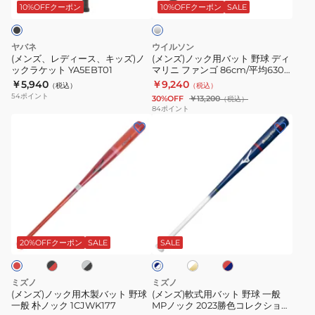
ス、
バ
ッ
1CJWK17491
バ
10%OFFクーポン
10%OFFクーポン
SALE
ー
キ
ッ
ク
01
ッ
ト
ス
ヤバネ
ウイルソン
ズ)
野
レ
(メンズ、レディース、キッズ)ノ
(メンズ)ノック用バット 野球 ディ
ックラケット YA5EBT01
マリニ ファンゴ 86cm/平均630g
ノ
球
ガ
WBD24260108663
￥5,940
￥9,240
（税込）
（税込）
ッ
デ
シ
54
ポイント
30%OFF
￥13,200
（税込）
ク
ィ
ー
84
ポイント
(メ
(メ
ラ
マ
ノ
ン
ン
ケ
リ
ッ
ズ)
ズ)
ッ
ニ
ク
ノ
軟
ト
フ
89cm/
ッ
式
YA5EBT01
ァ
平
ク
用
ン
均
ブ
グ
ホ
レ
ネ
用
バ
ゴ
520g
レ
ワ
ッ
イ
木
ッ
ー
イ
ド
86cm/
1CJWK19189
20%OFFクーポン
SALE
SALE
ビ
×
ト
×
ー
製
ト
平
0927
×
ネ
×
バ
野
均
ゴ
イ
ホ
ミズノ
ミズノ
ー
ビ
ッ
球
ワ
630g
(メンズ)ノック用木製バット 野球
(メンズ)軟式用バット 野球 一般
ル
ー
イ
一般 朴ノック 1CJWK177
MPノック 2023勝色コレクション
ト
一
WBD24260108663
ド