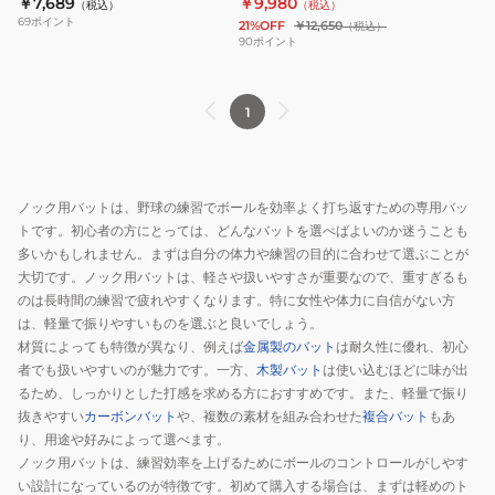
￥7,689
￥9,980
（税込）
（税込）
般
ミ
6203
69
ポイント
21%OFF
￥12,650
（税込）
ノ
ズ
90
ポイント
ッ
ノ
ク
セ
1
バ
レ
ッ
ク
ト
シ
83cm/480g
ョ
ノック用バットは、野球の練習でボールを効率よく打ち返すための専用バッ
平
ン
トです。初心者の方にとっては、どんなバットを選べばよいのか迷うことも
均
モ
多いかもしれません。まずは自分の体力や練習の目的に合わせて選ぶことが
YA4EBR01
デ
大切です。ノック用バットは、軽さや扱いやすさが重要なので、重すぎるも
のは長時間の練習で疲れやすくなります。特に女性や体力に自信がない方
48
ル
は、軽量で振りやすいものを選ぶと良いでしょう。
90cm/
材質によっても特徴が異なり、例えば
金属製のバット
は耐久性に優れ、初心
平
者でも扱いやすいのが魅力です。一方、
木製バット
は使い込むほどに味が出
均
るため、しっかりとした打感を求める方におすすめです。また、軽量で振り
570g
抜きやすい
カーボンバット
や、複数の素材を組み合わせた
複合バット
もあ
1CJWK17990
り、用途や好みによって選べます。
6203
ノック用バットは、練習効率を上げるためにボールのコントロールがしやす
い設計になっているのが特徴です。初めて購入する場合は、まずは軽めのト