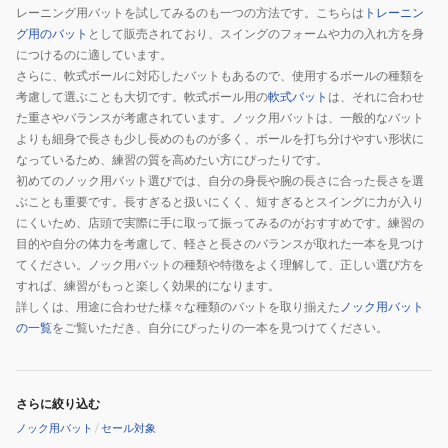
レーニング用バットを試してみるのも一つの方法です。こちらは
トレーニン
グ用のバット
として販売されており、スイングのフォームや力の入れ方を身
につけるのに適しています。
さらに、軟式ボールに対応したバットもあるので、使用するボールの種類を
考慮して選ぶことも大切です。軟式ボール用の
軟式バット
は、それに合わせ
た重さやバランスが考慮されています。ノック用バットは、一般的なバット
よりも細身で長さも少し長めのものが多く、ボールを打ち分けやすい形状に
なっているため、練習の質を高めたい方にぴったりです。
初めてのノック用バット選びでは、自分の身長や腕の長さに合った長さを選
ぶことも重要です。長すぎると扱いにくく、短すぎるとスイングに力が入り
にくいため、店頭で実際に手に取って振ってみるのがおすすめです。練習の
目的や自分の体力を考慮して、軽さと長さのバランスが取れた一本を見つけ
てください。ノック用バットの種類や特徴をよく理解して、正しい選び方を
すれば、練習がもっと楽しく効果的になります。
詳しくは、用途に合わせた様々な種類のバットを取り揃えた
ノック用バット
の一覧
をご覧いただき、自分にぴったりの一本を見つけてください。
さらに絞り込む
ノック用バット
/
セール対象