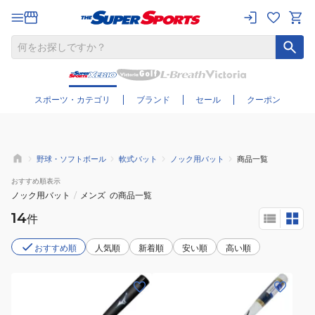
さらに絞り込む
スポーツ・カテゴリ
ブランド
セール
クーポン
野球・ソフトボール
軟式バット
ノック用バット
商品一覧
おすすめ
順表示
ノック用バット
/
メンズ
の商品一覧
14
件
おすすめ順
人気順
新着順
安い順
高い順
(メ
(メ
ン
ン