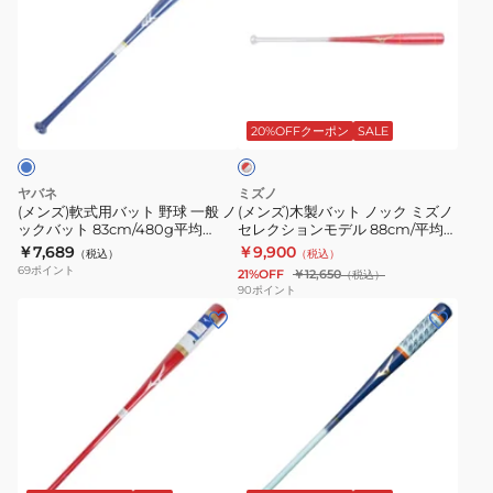
軟
木
平
平
1CJWK17392
式
製
均
均
用
バ
530g
530g
レ
バ
ッ
1CJWK18189
1CJWK18187
ッ
ッ
ト
0114
0114
20%OFFクーポン
SALE
ド
×
ト
ノ
シ
野
ッ
ル
ヤバネ
ミズノ
球
ク
バ
(メンズ)軟式用バット 野球 一般 ノ
(メンズ)木製バット ノック ミズノ
ー
ックバット 83cm/480g平均
セレクションモデル 88cm/平均
一
ミ
YA4EBR01 40
570g 1CJWK17988 6203
￥7,689
￥9,900
（税込）
（税込）
般
ズ
69
ポイント
21%OFF
￥12,650
（税込）
ノ
ノ
90
ポイント
(メ
(メ
ッ
セ
ン
ン
ク
レ
ズ)
ズ)
バ
ク
軟
軟
ッ
シ
式
式
ト
ョ
用
用
83cm/480g
ン
ネ
バ
バ
平
モ
イ