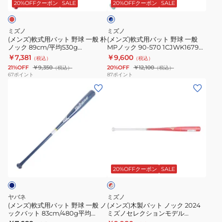
ッ
ッ
均
デ
20%OFFクーポン
SALE
20%OFFクーポン
SALE
ビ
ー
ト
ト
YA4EBR01
ル
×
野
野
40
88cm/
ブ
ミズノ
ミズノ
球
球
ル
平
(メンズ)軟式用バット 野球 一般 朴
(メンズ)軟式用バット 野球 一般
ー
ノック 89cm/平均530g
MPノック 90-570 1CJWK16790
一
一
均
1CJWK17489 62
1421
￥7,381
￥9,600
（税込）
（税込）
般
般
570g
21%OFF
￥9,350
20%OFF
￥12,100
（税込）
（税込）
朴
MP
1CJWK17988
67
ポイント
87
ポイント
(メ
(メ
ノ
ノ
6203
ン
ン
ッ
ッ
ズ)
ズ)
ク
ク
軟
木
89cm/
90-
式
製
平
570
用
バ
均
1CJWK16790
レ
バ
ッ
530g
1421
ッ
ッ
ト
1CJWK17489
20%OFFクーポン
SALE
ド
×
ト
ノ
62
シ
野
ッ
ル
ヤバネ
ミズノ
球
ク
バ
(メンズ)軟式用バット 野球 一般 ノ
(メンズ)木製バット ノック 2024
ー
ックバット 83cm/480g平均
ミズノセレクションモデル
一
2024
YA4EBR01 48
90cm/平均570g 1CJWK17990