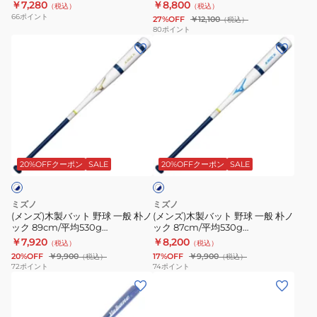
ト
モデル 1CJWK17388
￥7,280
￥8,800
（税込）
（税込）
野
般
1CJWK17390 1CJWK17392
66
ポイント
27%OFF
￥12,100
（税込）
球
MP
80
ポイント
(メ
(メ
一
ノ
ン
ン
般
ッ
ズ)
ズ)
朴
ク
木
木
ノ
2023
製
製
ッ
勝
バ
バ
ク
色
ホ
ッ
ッ
1CJWK177
コ
ワ
ト
ト
レ
20%OFFクーポン
SALE
20%OFFクーポン
SALE
イ
ト
野
野
ク
×
球
球
シ
ネ
ミズノ
ミズノ
一
一
イ
ョ
(メンズ)木製バット 野球 一般 朴ノ
(メンズ)木製バット 野球 一般 朴ノ
ビ
ック 89cm/平均530g
ック 87cm/平均530g
般
般
ン
ー
1CJWK18189 0114
1CJWK18187 0114
￥7,920
￥8,200
（税込）
（税込）
朴
朴
モ
20%OFF
￥9,900
17%OFF
￥9,900
（税込）
（税込）
ノ
ノ
デ
72
ポイント
74
ポイント
(メ
(メ
ッ
ッ
ル
ン
ン
ク
ク
1CJWK17388
ズ)
ズ)
89cm/
87cm/
1CJWK17390