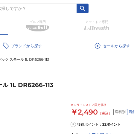
ゴルフ専門
アウトドア専門
ブランド
セール
 スモール 1L DR6266-113
L DR6266-113
オンラインストア限定価格
￥2,490
送料別
店
（税込）
獲得ポイント：
22
ポイント
P