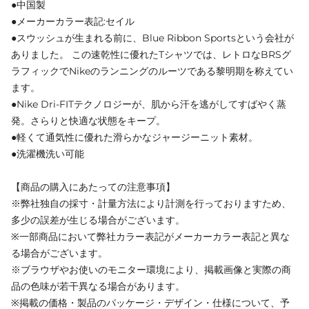
●中国製
●メーカーカラー表記:セイル
●スウッシュが生まれる前に、Blue Ribbon Sportsという会社が
ありました。 この速乾性に優れたTシャツでは、レトロなBRSグ
ラフィックでNikeのランニングのルーツである黎明期を称えてい
ます。
●Nike Dri-FITテクノロジーが、肌から汗を逃がしてすばやく蒸
発。さらりと快適な状態をキープ。
●軽くて通気性に優れた滑らかなジャージーニット素材。
●洗濯機洗い可能
【商品の購入にあたっての注意事項】
※弊社独自の採寸・計量方法により計測を行っておりますため、
多少の誤差が生じる場合がございます。
※一部商品において弊社カラー表記がメーカーカラー表記と異な
る場合がございます。
※ブラウザやお使いのモニター環境により、掲載画像と実際の商
品の色味が若干異なる場合があります。
※掲載の価格・製品のパッケージ・デザイン・仕様について、予