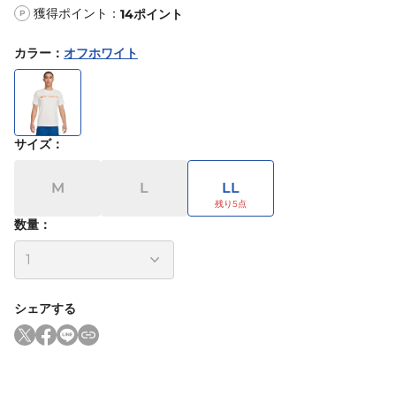
獲得ポイント：
14
ポイント
P
カラー
：
オフホワイト
サイズ
：
M
L
LL
数量：
シェアする