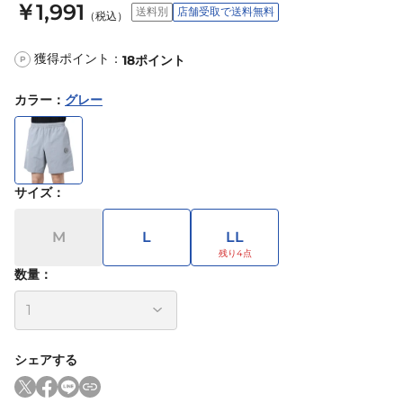
￥1,991
送料別
店舗受取で送料無料
（税込）
獲得ポイント：
18
ポイント
P
カラー
：
グレー
サイズ
：
M
L
LL
数量：
シェアする