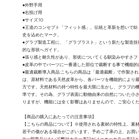
●外野手用
●右投げ用
●サイズ:10
●王道のコンセプト「フィット感」。伝統と革新を想いで紡
史を込めたマーク。
●グラブ製造工程に、「グラブラスト」という新たな製造技
的な形状へガイド。
●張り感と耐久性があり、形状についてくる馴染みやすさフ
●皮革の中でパーツに一番適した部位で裁断する事で機能的
●最適裁断導入商品:こちらの商品は「最適裁断」で作製さ
は、原材料である天然皮革から、各パーツを機能的により
方です。天然材料の持つ特性を最大限に生かし、グラブの
準です。その為、グラブ表面に動物由来の自然についた小
りますが、機能には全く影響はありませんので、ご安心く
【商品の購入にあたっての注意事項】
【こちらの商品について】※使用される素材の特性上、素
若干の傷がある場合がございます。予めご了承の上、お買
※一部商品において弊社カラー表記がメーカーカラー表記