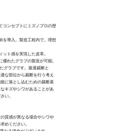
ぐコンセプトにミズノプロの歴
術を導入。製造工程内で、理想
ィット感を実現した皮革。
に優れたグラブの製造が可能。
れたグラブです。最適裁断と
最適な部位から裁断を行う考え
機能に落とし込むための裁断基
さなキズやシワがあることがあ
ださい。
材の質感が異なる場合やシワや
い求めください。
と異なる場合がございます。