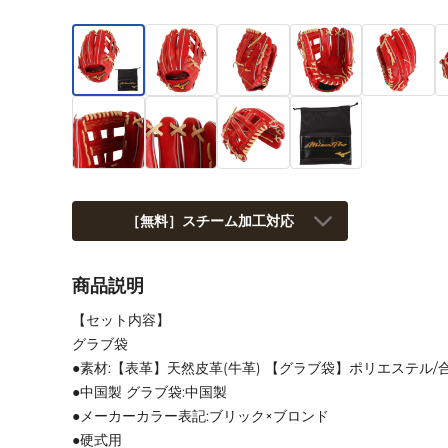
［無料］スチーム加工対応
商品説明
【セット内容】
グラブ袋
●素材:【表革】天然皮革(牛革) 【グラブ袋】ポリエステル/
●中国製 グラブ袋:中国製
●メーカーカラー表記:ブリック×ブロンド
●硬式用