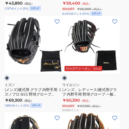
BPROG260S-3732
￥43,890
￥59,400
（税込）
（税込）
般
用
内
UP
1,197
ポイント
(
3
%)
10%OFF
￥66,000
（税込）
プ
野
野
UP
5,400
ポイント
(
10
%)
ロ
球
手
(メ
(メ
ス
グ
用
ン
ン
テ
ロ
プ
ズ)
ズ、
イ
ー
ロ
硬
レ
タ
ブ
ス
式
デ
ス
一
テ
用
ィ
ブ
BPROG566-
般
イ
グ
ー
ラ
5800
AGL-
タ
ラ
ス)
ッ
10%OFFクーポン
SALE
ク
021X26SS
ス
ブ
硬
SE
内
式
ミズノ
ウイルソン
BPROG260S-
野
用
(メンズ)硬式用 グラブ 内野手用 ミ
(メンズ、レディース)硬式用グラ
ズノプロ BSS 野球グローブ
ブ 内野手用 野球グローブ 一般
3732
手
グ
24AW 1AJGH91713 09 お一人様
Staff DUAL 1975型 ブラックSS
￥69,300
￥60,390
（税込）
（税込）
用
ラ
一点まで
WBW104321
UP
1,890
ポイント
(
3
%)
10%OFF
￥67,100
（税込）
ミ
ブ
549
ポイント
(メ
(メ
ズ
内
ン
ン
ノ
野