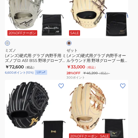
ロ
手
W
ロ
硬
硬
ー
用
PKW34525-
Classic
式
式
ブ
野
3712
限
用
用
一
球
ブ
定
グ
グ
ラ
般
グ
カ
ラ
ラ
ウ
20%OFFクーポン
SALE
ATOMS
ロ
ラ
ン
ブ
ブ
ア
ー
ー
内
内
ミズノ
ゼット
ト
ブ
1AJGH33113
野
野
(メンズ)硬式用 グラブ 内野手用 ミ
(メンズ)硬式用グラブ 内野手オー
ム
一
4680
ズノプロ A51 BSS 野球グローブ
ルラウンド用 野球グローブ 一般
手
手
一般 1AJGH11603 05 お一人様一
ネオステイタス BPGB12430N-
ズ
￥72,600
般
￥33,000
お
（税込）
（税込）
用
オ
点まで
3237
UP
6,600
ポイント
(
10
%)
28%OFF
￥46,200
（税込）
牧
ミ
一
ミ
ー
300
ポイント
秀
ズ
人
(メ
(メ
ズ
ル
悟
ノ
様
ン
ン
ノ
ラ
モ
プ
一
ズ)
ズ)
プ
ウ
デ
ロ
点
硬
硬
ロ
ン
ル
Classic
ま
式
式
A51
ド
AGL-
限
で
用
用
BSS
用
ベ
066X25SS
定
グ
グ
野
野
ー
カ
ラ
ラ
球
球
ジ
20%OFFクーポン
SALE