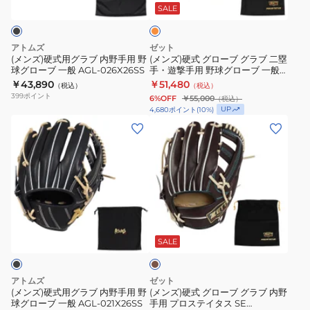
DUAL
グ
ラ
ー
ン
SALE
ジ
86
ロ
ブ
ブ
型
ー
内
グ
アトムズ
ゼット
WBW102901
バ
野
ラ
(メンズ)硬式用グラブ 内野手用 野
(メンズ)硬式 グローブ グラブ 二塁
球グローブ 一般 AGL-026X26SS
手・遊撃手用 野球グローブ 一般
ル
手
ブ
プロステイタス BPROG566-
￥43,890
￥51,480
（税込）
（税込）
エ
用
二
5800
399
ポイント
6%OFF
￥55,000
（税込）
リ
野
塁
UP
4,680
ポイント
(
10
%)
ー
球
手・
(メ
(メ
ト
グ
遊
ン
ン
Hselection
ロ
撃
ズ)
ズ)
SIGNA
ー
手
硬
硬
AXI
ブ
用
式
式
1AJGH31423
一
野
用
グ
ブ
8049
般
球
グ
ロ
ラ
AGL-
グ
ラ
ー
ウ
SALE
ン
026X26SS
ロ
ブ
ブ
ー
内
グ
アトムズ
ゼット
ブ
野
ラ
(メンズ)硬式用グラブ 内野手用 野
(メンズ)硬式 グローブ グラブ 内野
球グローブ 一般 AGL-021X26SS
手用 プロステイタス SE
一
手
ブ