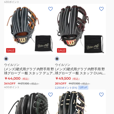
野
野
ス
430
ポイント
(メ
(メ
球
球
VL
ン
ン
グ
グ
BPGB12430N-
ズ)
ズ)
ロ
ロ
1900
硬
硬
ー
ー
式
式
ブ
ブ
用
用
一
一
ブ
グ
グ
般
般
ラ
ラ
ラ
プ
技
ッ
SALE
SALE
ク
ブ
ブ
ロ
極
内
内
プ
WKG-
ウイルソン
ウイルソン
野
野
リ
3296
(メンズ)硬式用グラブ 内野手用 野
(メンズ)硬式用グラブ 内野手用 野
球グローブ 一般 スタッフ デュア
球グローブ 一般 スタッフ DUAL
手
手
フ
ル 87型 WBW103252
DS WBW102894
￥44,000
￥49,500
（税込）
（税込）
用
用
ァ
34%OFF
￥67,100
26%OFF
￥67,100
（税込）
（税込）
野
野
ー
400
ポイント
UP
2,250
ポイント
(
5
%)
球
球
ド
(メ
(メ
グ
グ
GH5FPRCK4-
ン
ン
ロ
ロ
GT
ズ)
ズ)
ー
ー
硬
硬