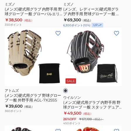
内
式
ミズノ
ミズノ
般
野
用
(メンズ)硬式用グラブ 内野手用 野
(メンズ、レディース)硬式用グラ
プ
球グローブ 一般 グローバルエリ
ブ 内野手用 野球グローブ 一般 ミ
手
グ
ート Hselection SIGNA AXI
ズノプロ 限定モデル 1AJGH33223
￥38,500
ロ
￥69,300
（税込）
（税込）
用
ラ
1AJGH31413 8049
6880 お一人様一点まで
350
ポイント
UP
6,300
ポイント
(
10
%)
ス
野
ブ
(メ
テ
球
内
ン
イ
グ
野
ズ)
タ
ロ
手
硬
ス
ー
用
式
SE
ブ
野
用
BPROG565S-
一
球
ブ
グ
1932N
ラ
般
グ
ラ
ッ
SALE
グ
ロ
ク
ブ
アトムズ
ロ
ー
内
(メンズ)硬式用グラブ 野球グロー
ウイルソン
ー
ブ
ブ 一般 外野手用 AGL-7X25SS
野
(メンズ)硬式用グラブ 内野手用 野
バ
￥39,600
一
（税込）
球グローブ 一般 スタッフ デュア
手
360
ポイント
ル D5型 WBW102897
ル
般
￥49,500
（税込）
用
26%OFF
￥67,100
（税込）
エ
ミ
野
450
ポイント
リ
ズ
(メ
(メ
球