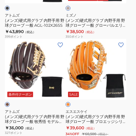
ラ
ュ
ブ
ブ
グ
グ
ー
内
内
ロ
ロ
アトムズ
ミズノ
1AJGH33133
野
野
ー
ー
(メンズ)硬式用グラブ 内野手用 野
(メンズ)硬式用グラブ 内野手用 野
4680
球グローブ 一般 AGL-102X26SS
球グローブ 一般 グローバルエリ
手
手
ブ
ブ
ート Hselection SIGNA AXI
￥43,890
￥38,500
お
（税込）
（税込）
用
用
一
一
1AJGH31403 8049
399
ポイント
350
ポイント
一
野
野
般
般
(メ
(メ
人
球
球
1AJGH11603
ネ
ン
ン
様
グ
グ
05
オ
ズ)
ズ)
一
ロ
ロ
お
ス
硬
硬
点
ー
ー
一
テ
式
式
ま
ブ
ブ
人
イ
用
用
で
オ
一
一
様
タ
グ
グ
レ
般
般
一
ス
ラ
ラ
ン
条件付クーポン
SALE
AGL-
グ
点
BPGB12430N-
ジ
ブ
ブ
102X26SS
ロ
ま
3237
内
内
アトムズ
エスエスケイ
ー
で
野
野
(メンズ)硬式用グラブ 内野手用 野
(メンズ)硬式用グラブ 内野手用 野
バ
球グローブ 一般 牧秀悟 モデル
球グローブ 一般 プロエッジシリ
手
手
AGL-066+24F
ーズ W PKW84425-3712
￥36,000
￥39,600
ル
（税込）
（税込）
用
用
327
ポイント
34%OFF
￥60,500
（税込）
エ