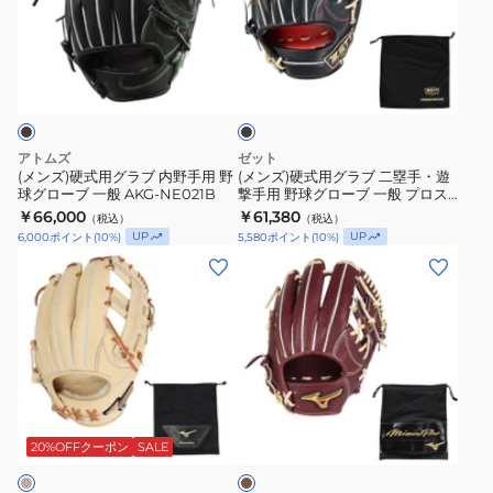
ブ
ブ
式
式
一
一
用
用
ブ
般
般
グ
グ
ラ
ス
ス
ラ
ラ
ッ
ク
タ
タ
ブ
ブ
ッ
ッ
内
二
アトムズ
ゼット
フ
フ
野
塁
(メンズ)硬式用グラブ 内野手用 野
(メンズ)硬式用グラブ 二塁手・遊
球グローブ 一般 AKG-NE021B
撃手用 野球グローブ 一般 プロス
デ
DUAL
手
手・
テイタスSE BPROG565S-1932N
￥66,000
￥61,380
（税込）
（税込）
ュ
DS
用
遊
UP
UP
6,000
ポイント
(
10
%)
5,580
ポイント
(
10
%)
ア
WBW102894
野
撃
(メ
(メ
ル
球
手
ン
ン
87
グ
用
ズ)
ズ、
型
ロ
野
硬
レ
WBW103252
ー
球
式
デ
ブ
グ
用
ィ
一
ロ
ブ
グ
ー
ラ
般
ー
ラ
ス)
ウ
20%OFFクーポン
SALE
AKG-
ブ
ン
ブ
硬
NE021B
一