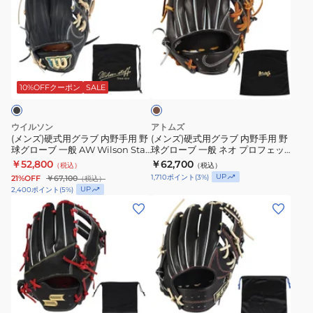
ズ)
ズ)
プ
手
硬
硬
ロ
用
式
式
BSS
野
用
用
野
球
ダ
グ
グ
球
グ
ー
ラ
ラ
グ
ロ
ク
10%OFFクーポン
SALE
ブ
ブ
ブ
ロ
ー
ラ
内
内
ー
ブ
ウ
ウイルソン
アトムズ
ン
野
野
ブ
一
(メンズ)硬式用グラブ 内野手用 野
(メンズ)硬式用グラブ 内野手用 野
球グローブ 一般 AW Wilson Staff
球グローブ 一般 ネオ プロフェッ
手
手
24AW
般
DUAL スタッフ デュアル
ショナル ライン APL-NE066
￥52,800
￥62,700
（税込）
（税込）
用
用
1AJGH91713
Staff
WBW103653
DBRN
UP
1,710
ポイント
(
3
%)
21%OFF
￥67,100
（税込）
野
野
09
DUAL
UP
2,400
ポイント
(
5
%)
球
球
お
(メ
1975
(メ
グ
グ
一
ン
型
ン
ロ
ロ
人
ズ)
ブ
ズ)
ー
ー
様
硬
ラ
硬
ブ
ブ
一
式
ッ
式
一
一
点
用
ク
用
ブ
般
般
ま
グ
SS
グ
ラ