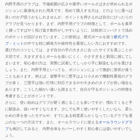
一
一
内野手用のグラブは、守備範囲の広さや素早いボールさばきが求められるポ
般
般
ジションに最適化された用具です。初めて購入する方は、どのように選べば
DUAL
硬
良いのか戸惑うかもしれませんが、ポイントを押さえれば自分にぴったりの
1723
式
グラブが見つかります。まず、内野手用グラブの特徴として、ボールを素早
型
プ
く捕ってすばやく投げ返す動作がしやすいように、比較的コンパクトで浅め
のポケットが設計されています。この形状は、硬式ボールを扱う
硬式グラ
WBW102909
ロ
ブ・ミット
の中でも特に瞬発力や操作性を重視したい方におすすめです。
エ
選び方のコツとしては、まず自分の手の大きさに合ったサイズを選ぶことが
ッ
大切です。大きすぎるとボールを扱いにくく、小さすぎると窮屈に感じてし
ジ
まいます。初心者の方は、実際に試着してしっかり手に馴染むものを選びま
シ
しょう。また、内野手用といっても、ポジションによって微妙に形状が違う
リ
こともあります。例えば、遊撃手や二塁手はより小さめで機動性重視のグラ
ー
ブが多く、三塁手は強い打球に対応できるやや大きめのタイプが良い場合も
あります。こうした細かい違いも踏まえて、自分が守るポジションの特徴を
ズ
考慮することがポイントです。
B
さらに、使い始めはグラブが硬く感じることも多いですが、慣れてくると手
PKB761-
に馴染み、扱いやすくなります。少しでも早く使いやすくしたいなら、柔ら
3247
かめの革を使ったモデルや、すでにある程度柔らかくなっているグラブを選
ぶのも一つの方法です。また、オールラウンドに使える
オールラウンドグラ
ブ
も検討してみると、内野全体をカバーしやすく初心者には扱いやすいでし
ょう。