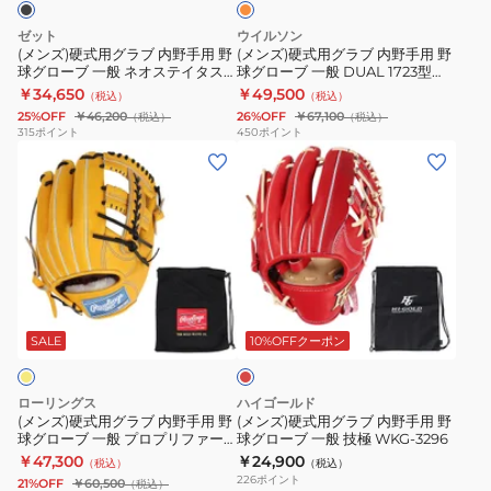
ー
Staff
内
内
ゼット
ウイルソン
バ
DUAL
野
野
(メンズ)硬式用グラブ 内野手用 野
(メンズ)硬式用グラブ 内野手用 野
球グローブ 一般 ネオステイタス
球グローブ 一般 DUAL 1723型
ル
ス
手
手
VL BPGB12430N-1900
WBW102907
￥34,650
￥49,500
（税込）
（税込）
エ
タ
用
用
25%OFF
￥46,200
26%OFF
￥67,100
（税込）
（税込）
リ
ッ
野
野
315
ポイント
450
ポイント
ー
(メ
フ
(メ
球
球
ト
ン
デ
ン
グ
グ
イ
ズ)
ュ
ズ)
ロ
ロ
ン
硬
ア
硬
ー
ー
フ
式
ル
式
ブ
ブ
ィ
用
WBW103641
用
一
一
レ
ニ
グ
グ
般
般
ッ
テ
ラ
ラ
ネ
DUAL
ド
SALE
10%OFFクーポン
ィ
ブ
ブ
オ
1723
NEO
内
内
ス
型
ローリングス
ハイゴールド
1AJGH30213
野
野
テ
WBW102907
(メンズ)硬式用グラブ 内野手用 野
(メンズ)硬式用グラブ 内野手用 野
球グローブ 一般 プロプリファー
球グローブ 一般 技極 WKG-3296
手
手
イ
ド GH5FPRCK4-GT
￥47,300
￥24,900
（税込）
（税込）
用
用
タ
226
ポイント
21%OFF
￥60,500
（税込）