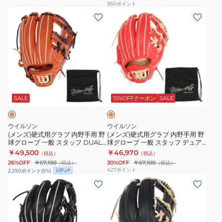
野
野
360
ポイント
リ
(メ
(メ
球
球
ー
ン
ン
グ
グ
ト
ズ)
ズ)
ロ
ロ
Hselection
硬
硬
ー
ー
SIGNA
式
式
ブ
ブ
AXI
用
用
一
一
オ
1AJGH31403
グ
グ
般
般
レ
8049
ラ
ラ
牧
プ
ン
SALE
15%OFFクーポン
SALE
ジ
ブ
ブ
秀
ロ
内
内
悟
エ
ウイルソン
ウイルソン
野
野
モ
ッ
(メンズ)硬式用グラブ 内野手用 野
(メンズ)硬式用グラブ 内野手用 野
球グローブ 一般 スタッフ DUAL
球グローブ 一般 スタッフ デュア
手
手
デ
ジ
DS WBW102892
ル 1723型 WBW103253
￥49,500
￥46,970
（税込）
（税込）
用
用
ル
シ
26%OFF
￥67,100
30%OFF
￥67,100
（税込）
（税込）
野
野
AGL-
リ
427
ポイント
UP
2,250
ポイント
(
5
%)
球
球
066+24F
(メ
ー
(メ
グ
グ
ン
ズ
ン
ロ
ロ
ズ)
W
ズ)
ー
ー
硬
PKW84425-
硬