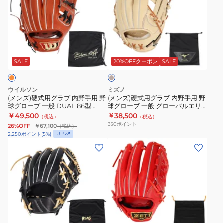
ズ)
ズ)
硬
硬
式
式
用
用
ベ
グ
グ
ー
ラ
ラ
ジ
SALE
20%OFFクーポン
SALE
ュ
ブ
ブ
内
内
ウイルソン
ミズノ
野
野
(メンズ)硬式用グラブ 内野手用 野
(メンズ)硬式用グラブ 内野手用 野
球グローブ 一般 DUAL 86型
球グローブ 一般 グローバルエリ
手
手
WBW102901
ート Hselection SIGNA AXI
￥49,500
￥38,500
（税込）
（税込）
用
用
1AJGH31423 8049
350
ポイント
26%OFF
￥67,100
（税込）
野
野
UP
2,250
ポイント
(
5
%)
球
球
(メ
(メ
グ
グ
ン
ン
ロ
ロ
ズ)
ズ)
ー
ー
硬
硬
ブ
ブ
式
式
一
一
用
グ
オ
般
般
グ
ロ
レ