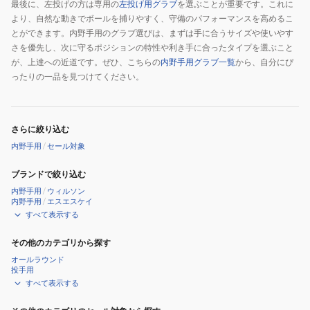
最後に、左投げの方は専用の
左投げ用グラブ
を選ぶことが重要です。これに
より、自然な動きでボールを捕りやすく、守備のパフォーマンスを高めるこ
とができます。内野手用のグラブ選びは、まずは手に合うサイズや使いやす
さを優先し、次に守るポジションの特性や利き手に合ったタイプを選ぶこと
が、上達への近道です。ぜひ、こちらの
内野手用グラブ一覧
から、自分にぴ
ったりの一品を見つけてください。
さらに絞り込む
内野手用
/
セール対象
ブランドで絞り込む
内野手用
/
ウィルソン
内野手用
/
エスエスケイ
すべて表示する
その他のカテゴリから探す
オールラウンド
投手用
すべて表示する