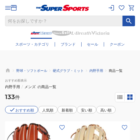
さらに絞り込む
スポーツ・カテゴリ
ブランド
セール
クーポン
野球・ソフトボール
硬式グラブ・ミット
内野手用
商品一覧
おすすめ
順表示
内野手用
/
メンズ
の商品一覧
133
件
おすすめ順
人気順
新着順
安い順
高い順
(メ
(メ
ン
ン