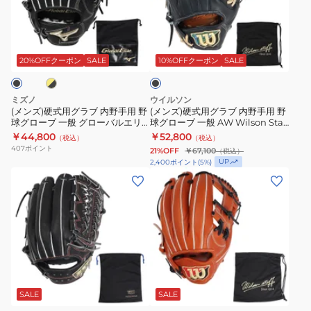
ブ
ブ
式
3712
式
一
一
用
用
イ
ブ
般
般
グ
グ
ラ
ス
ス
ラ
ラ
ッ
20%OFFクーポン
SALE
10%OFFクーポン
SALE
ク
タ
タ
ブ
ブ
ッ
ッ
内
内
ミズノ
ウイルソン
フ
フ
野
野
(メンズ)硬式用グラブ 内野手用 野
(メンズ)硬式用グラブ 内野手用 野
球グローブ 一般 グローバルエリ
球グローブ 一般 AW Wilson Staff
DUAL
デ
手
手
ート インフィニティNEO
DUAL スタッフ デュアル
￥44,800
￥52,800
（税込）
（税込）
DS
ュ
用
用
1AJGH30213
WBW103641
407
ポイント
21%OFF
￥67,100
（税込）
WBW102892
ア
野
野
UP
2,400
ポイント
(
5
%)
ル
球
球
(メ
(メ
1723
グ
グ
ン
ン
型
ロ
ロ
ズ)
ズ)
WBW103253
ー
ー
硬
硬
ブ
ブ
式
式
一
一
用
用
オ
般
般
グ
グ
レ
グ
AW
ラ
ラ
ン
SALE
SALE
ジ
ロ
Wilson
ブ
ブ