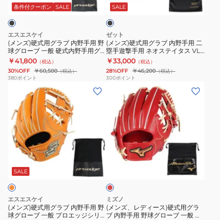
AW
ネ
で
ラ
WBW104321
ラ
ッ
条件付クーポン
SALE
SALE
ク
Wilson
オ
ブ
ブ
Staff
プ
内
内
エスエスケイ
ゼット
DUAL
ロ
野
野
(メンズ)硬式用グラブ 内野手用 野
(メンズ)硬式用グラブ 内野手用 二
球グローブ 一般 硬式内野手用グ
塁手遊撃手用 ネオステイタス VL
ス
フ
手
手
ラブ プロエッジ proedge
BPGB12410N-1932
￥41,800
￥33,000
（税込）
（税込）
タ
ェ
用
用
PEK84424F2-9048-L
30%OFF
￥60,500
28%OFF
￥46,200
（税込）
（税込）
ッ
ッ
野
二
380
ポイント
300
ポイント
フ
(メ
シ
(メ
球
塁
デ
ン
ョ
ン
グ
手
ュ
ズ)
ナ
ズ、
ロ
遊
ア
硬
ル
レ
ー
撃
ル
式
ラ
デ
ブ
手
WBW103653
用
イ
ィ
一
用
レ
グ
ン
ー
般
ネ
ッ
ラ
APL-
ス)
硬
オ
ド
SALE
ブ
NE066
硬
式
ス
内
DBRN
式
内
テ
エスエスケイ
ミズノ
野
用
野
イ
(メンズ)硬式用グラブ 内野手用 野
(メンズ、レディース)硬式用グラ
球グローブ 一般 プロエッジシリ
ブ 内野手用 野球グローブ 一般 ミ
手
グ
手
タ