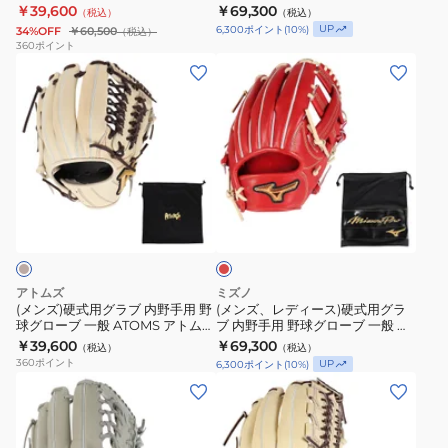
ーズ W PKW34525-3712
ズノプロ Classic 限定カラー
￥39,600
￥69,300
（税込）
（税込）
用
ラ
用
ス
1AJGH33113 4680 お一人様一点
UP
6,300
ポイント
(
10
%)
34%OFF
￥60,500
（税込）
まで
野
ブ
グ
VL
360
ポイント
(メ
(メ
球
内
ラ
BPGB12410N-
ン
ン
グ
野
ブ
1932
ズ)
ズ、
ロ
手
プ
硬
レ
ー
用
ロ
式
デ
ブ
野
エ
用
ィ
一
球
ッ
レ
グ
ー
般
グ
ジ
ッ
ラ
ス)
プ
ロ
proedge
ド
ブ
硬
ロ
ー
PEK84424F2-
内
式
エ
ブ
9048-
アトムズ
ミズノ
野
用
ッ
一
L
(メンズ)硬式用グラブ 内野手用 野
(メンズ、レディース)硬式用グラ
球グローブ 一般 ATOMS アトムズ
ブ 内野手用 野球グローブ 一般 ミ
手
グ
ジ
般
牧秀悟 モデル AGL-066X25SS
ズノプロ Classic 限定カラー
￥39,600
￥69,300
（税込）
（税込）
用
ラ
シ
ミ
1AJGH33133 4680 お一人様一点
360
ポイント
UP
6,300
ポイント
(
10
%)
まで
野
ブ
リ
ズ
(メ
(メ
球
内
ー
ノ
ン
ン
グ
野
ズ
プ
ズ)
ズ)