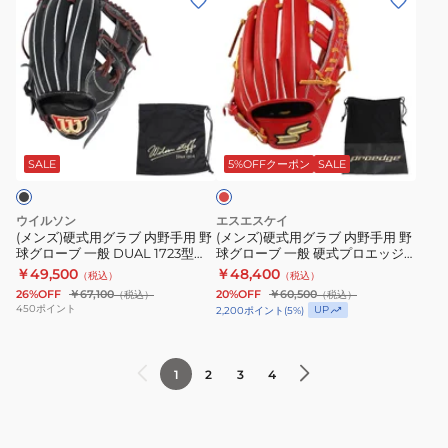
ー
ノ
ン
ン
グ
ト
プ
ズ)
ズ)
ロ
Hselection
ロ
硬
硬
ー
SIGNA
限
式
式
ブ
AXI
定
用
用
一
レ
1AJGH31413
モ
グ
グ
般
ッ
8049
デ
ラ
ラ
ス
ド
SALE
5%OFFクーポン
SALE
ル
ブ
ブ
タ
1AJGH33223
内
内
ッ
ウイルソン
エスエスケイ
6880
野
野
フ
(メンズ)硬式用グラブ 内野手用 野
(メンズ)硬式用グラブ 内野手用 野
お
球グローブ 一般 DUAL 1723型
球グローブ 一般 硬式プロエッジ
手
手
デ
WBW102909
シリーズ B PKB761-3247
￥49,500
￥48,400
一
（税込）
（税込）
用
用
ュ
26%OFF
￥67,100
20%OFF
￥60,500
（税込）
（税込）
人
野
野
ア
450
ポイント
UP
2,200
ポイント
(
5
%)
様
球
球
ル
一
グ
グ
D5
点
1
2
3
4
ロ
ロ
型
ま
ー
ー
WBW102897
で
ブ
ブ