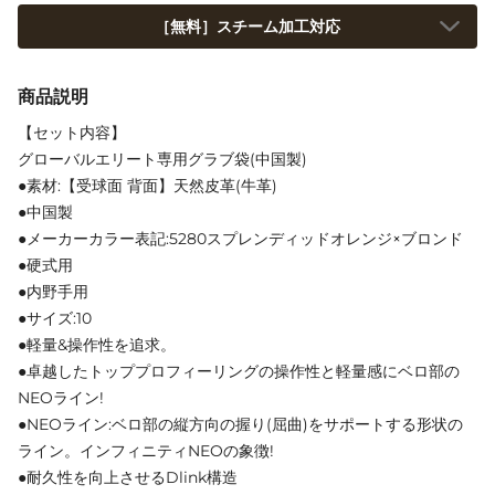
［無料］スチーム加工対応
商品説明
【セット内容】
グローバルエリート専用グラブ袋(中国製)
●素材:【受球面 背面】天然皮革(牛革)
●中国製
●メーカーカラー表記:5280スプレンディッドオレンジ×ブロンド
●硬式用
●内野手用
●サイズ:10
●軽量&操作性を追求。
●卓越したトッププロフィーリングの操作性と軽量感にベロ部の
NEOライン!
●NEOライン:ベロ部の縦方向の握り(屈曲)をサポートする形状の
ライン。インフィニティNEOの象徴!
●耐久性を向上させるDlink構造