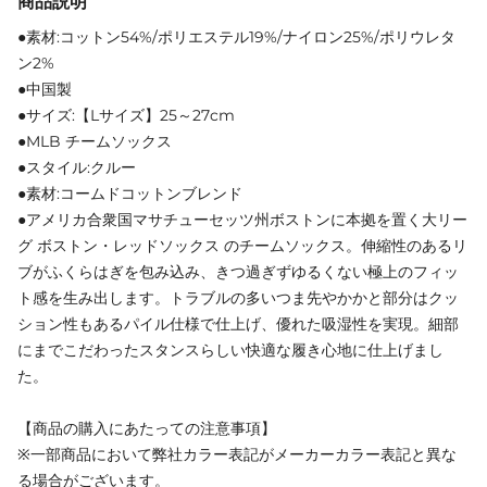
商品説明
●素材:コットン54%/ポリエステル19%/ナイロン25%/ポリウレタ
ン2%
●中国製
●サイズ:【Lサイズ】25～27cm
●MLB チームソックス
●スタイル:クルー
●素材:コームドコットンブレンド
●アメリカ合衆国マサチューセッツ州ボストンに本拠を置く大リー
グ ボストン・レッドソックス のチームソックス。伸縮性のあるリ
ブがふくらはぎを包み込み、きつ過ぎずゆるくない極上のフィッ
ト感を生み出します。トラブルの多いつま先やかかと部分はクッ
ション性もあるパイル仕様で仕上げ、優れた吸湿性を実現。細部
にまでこだわったスタンスらしい快適な履き心地に仕上げまし
た。
【商品の購入にあたっての注意事項】
※一部商品において弊社カラー表記がメーカーカラー表記と異な
る場合がございます。