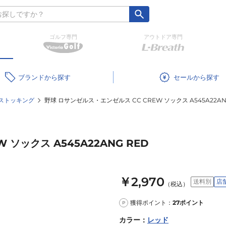
ゴルフ専門
アウトドア専門
ブランド
セール
ストッキング
野球 ロサンゼルス・エンゼルス CC CREW ソックス A545A22AN
ソックス A545A22ANG RED
￥2,970
送料別
店
（税込）
獲得ポイント：
27
ポイント
P
カラー
：
レッド