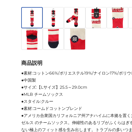
商品説明
●素材:コットン66%/ポリエステル19%/ナイロン17%/ポリ
●中国製
●サイズ:【Lサイズ】25.5～29.0cm
●MLB チームソックス
●スタイル:クルー
●素材:コームドコットンブレンド
●アメリカ合衆国カリフォルニア州アナハイムに本拠を置く
ゼルス のチームソックス。伸縮性のあるリブがふくらはぎ
ない極上のフィット感を生み出します。トラブルの多いつ