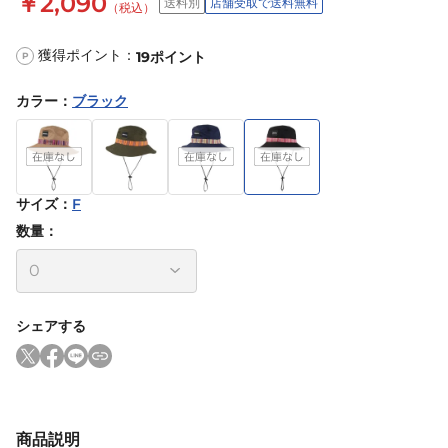
￥2,090
送料別
店舗受取で送料無料
（税込）
獲得ポイント：
19
ポイント
P
カラー
：
ブラック
サイズ
：
F
数量：
シェアする
商品説明