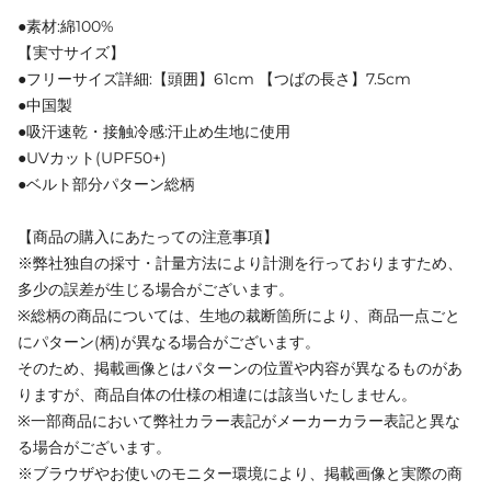
●素材:綿100%
【実寸サイズ】
●フリーサイズ詳細:【頭囲】61cm 【つばの長さ】7.5cm
●中国製
●吸汗速乾・接触冷感:汗止め生地に使用
●UVカット(UPF50+)
●ベルト部分パターン総柄
【商品の購入にあたっての注意事項】
※弊社独自の採寸・計量方法により計測を行っておりますため、
多少の誤差が生じる場合がございます。
※総柄の商品については、生地の裁断箇所により、商品一点ごと
にパターン(柄)が異なる場合がございます。
そのため、掲載画像とはパターンの位置や内容が異なるものがあ
りますが、商品自体の仕様の相違には該当いたしません。
※一部商品において弊社カラー表記がメーカーカラー表記と異な
る場合がございます。
※ブラウザやお使いのモニター環境により、掲載画像と実際の商