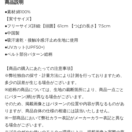
商品説明
●素材:綿100%
【実寸サイズ】
●フリーサイズ詳細:【頭囲】61cm 【つばの長さ】7.5cm
●中国製
●吸汗速乾・接触冷感:汗止め生地に使用
●UVカット(UPF50+)
●ベルト部分パターン総柄
【商品の購入にあたっての注意事項】
※弊社独自の採寸・計量方法により計測を行っておりますため、
多少の誤差が生じる場合がございます。
※総柄の商品については、生地の裁断箇所により、商品一点ごと
にパターン(柄)が異なる場合がございます。
そのため、掲載画像とはパターンの位置や内容が異なるものがあ
りますが、商品自体の仕様の相違には該当いたしません。
※一部商品において弊社カラー表記がメーカーカラー表記と異な
る場合がございます。
※ブラウザやお使いのモニター環境により、掲載画像と実際の商