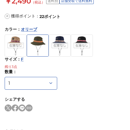
￥2,490
送料別
店舗受取で送料無料
（税込）
獲得ポイント：
22
ポイント
P
カラー
：
オリーブ
サイズ
：
F
残り
3
点
数量：
シェアする