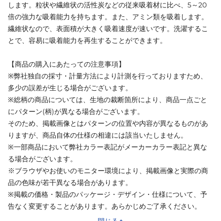
します。粒状や繊維状の活性炭などの従来吸着材に比べ、5～20
倍の強力な吸着能力を持ちます。また、アミン類を吸着します。
繊維状なので、表面積が大きく吸着速度が速いです。洗濯するこ
とで、容易に吸着能力を再生することができます。
【商品の購入にあたっての注意事項】
※弊社独自の採寸・計量方法により計測を行っておりますため、
多少の誤差が生じる場合がございます。
※総柄の商品については、生地の裁断箇所により、商品一点ごと
にパターン(柄)が異なる場合がございます。
そのため、掲載画像とはパターンの位置や内容が異なるものがあ
りますが、商品自体の仕様の相違には該当いたしません。
※一部商品において弊社カラー表記がメーカーカラー表記と異な
る場合がございます。
※ブラウザやお使いのモニター環境により、掲載画像と実際の商
品の色味が若干異なる場合があります。
※掲載の価格・製品のパッケージ・デザイン・仕様について、予
告なく変更することがあります。あらかじめご了承ください。
閉じる