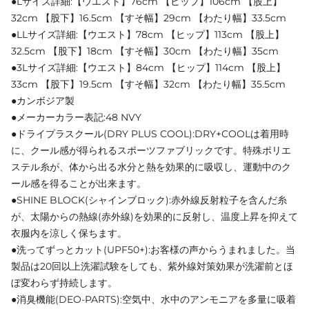
●Lサイズ詳細:【ウエスト】76cm 【ヒップ】106cm 【股上】
32cm 【股下】16.5cm 【すそ幅】29cm 【わたり幅】33.5cm
●LLサイズ詳細:【ウエスト】78cm 【ヒップ】113cm 【股上】
32.5cm 【股下】18cm 【すそ幅】30cm 【わたり幅】35cm
●3Lサイズ詳細:【ウエスト】84cm 【ヒップ】114cm 【股上】
33cm 【股下】19.5cm 【すそ幅】32cm 【わたり幅】35.5cm
●カンボジア製
●メーカーカラー表記:48 NVY
●ドライプラスクール(DRY PLUS COOL):DRY+COOLは着用時
に、クール感が得られるスポーツファブリックです。特殊ポリエ
ステル糸が、体から出る水分と熱を効果的に吸収し、運動中のク
ール感を得ることが出来ます。
●SHINE BLOCK(シャインブロック):赤外線反射粒子を含んだ糸
が、太陽からの熱線(赤外線)を効果的に反射し、温度上昇を抑えて
衣服内を涼しく保ちます。
●洗ってずっとカット(UPF50+):お客様の声からうまれました。当
製品は20回以上洗濯試験をしても、紫外線対策効果が洗濯前とほ
ぼ変わらず持続します。
●消臭機能(DEO-PARTS):空気中、水中のアンモニアを多量に吸着