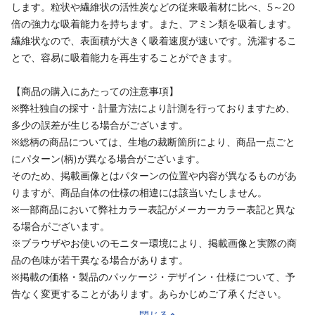
します。粒状や繊維状の活性炭などの従来吸着材に比べ、5～20
倍の強力な吸着能力を持ちます。また、アミン類を吸着します。
繊維状なので、表面積が大きく吸着速度が速いです。洗濯するこ
とで、容易に吸着能力を再生することができます。
【商品の購入にあたっての注意事項】
※弊社独自の採寸・計量方法により計測を行っておりますため、
多少の誤差が生じる場合がございます。
※総柄の商品については、生地の裁断箇所により、商品一点ごと
にパターン(柄)が異なる場合がございます。
そのため、掲載画像とはパターンの位置や内容が異なるものがあ
りますが、商品自体の仕様の相違には該当いたしません。
※一部商品において弊社カラー表記がメーカーカラー表記と異な
る場合がございます。
※ブラウザやお使いのモニター環境により、掲載画像と実際の商
品の色味が若干異なる場合があります。
※掲載の価格・製品のパッケージ・デザイン・仕様について、予
告なく変更することがあります。あらかじめご了承ください。
閉じる