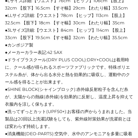
●Lサイズ詳細:【ウエスト】76cm 【ヒップ】106cm 【股上】
32cm 【股下】16.5cm 【すそ幅】29cm 【わたり幅】33.5cm
●LLサイズ詳細:【ウエスト】78cm 【ヒップ】113cm 【股上】
32.5cm 【股下】18cm 【すそ幅】30cm 【わたり幅】35cm
●3Lサイズ詳細:【ウエスト】84cm 【ヒップ】114cm 【股上】
33cm 【股下】19.5cm 【すそ幅】32cm 【わたり幅】35.5cm
●カンボジア製
●メーカーカラー表記:42 SAX
●ドライプラスクール(DRY PLUS COOL):DRY+COOLは着用時
に、クール感が得られるスポーツファブリックです。特殊ポリエ
ステル糸が、体から出る水分と熱を効果的に吸収し、運動中のク
ール感を得ることが出来ます。
●SHINE BLOCK(シャインブロック):赤外線反射粒子を含んだ糸
が、太陽からの熱線(赤外線)を効果的に反射し、温度上昇を抑えて
衣服内を涼しく保ちます。
●洗ってずっとカット(UPF50+):お客様の声からうまれました。当
製品は20回以上洗濯試験をしても、紫外線対策効果が洗濯前とほ
ぼ変わらず持続します。
●消臭機能(DEO-PARTS):空気中、水中のアンモニアを多量に吸着