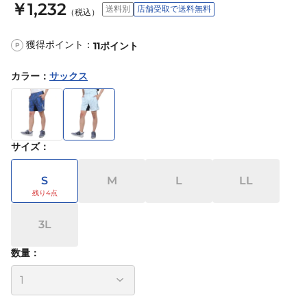
￥1,232
送料別
店舗受取で送料無料
（税込）
獲得ポイント：
11
ポイント
P
カラー
：
サックス
サイズ
：
S
M
L
LL
3L
数量：