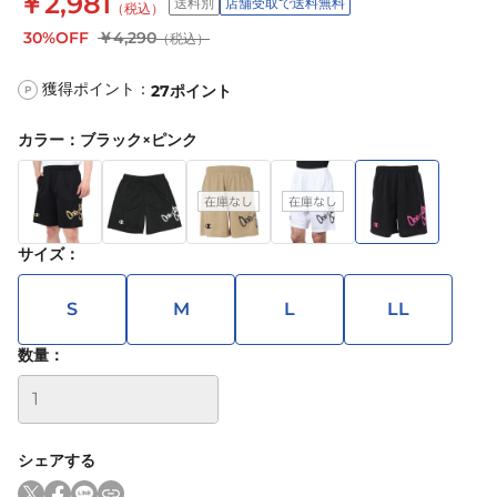
￥2,981
送料別
店舗受取で送料無料
（税込）
30%OFF
￥4,290
（税込）
獲得ポイント：
27
ポイント
P
カラー
：
ブラック×ピンク
サイズ
：
S
M
L
LL
数量：
シェアする