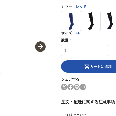
カラー
：
レッド
サイズ
：
FF
数量：
カートに追加
シェアする
注文・配送に関する注意事項
送料について