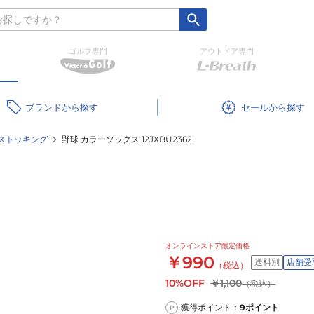
ゴルフ専門
アウトドア専門
ブランド
セール
ストッキング
野球 カラーソックス 12JXBU2362
オンラインストア限定価格
￥990
送料別
店舗受
（税込）
10%OFF
￥1,100
（税込）
獲得ポイント：
9
ポイント
P