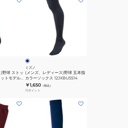
ン
ズ、
レ
デ
ィ
ー
ネ
ス)
イ
野
球
五
ミズノ
)野球 ストッ
(メンズ、レディース)野球 五本指
本
カットモデル
カラーソックス 12JXBU5514
指
￥1,650
（税込）
カ
15
ポイント
ラ
ー
(メ
ソ
ン
ッ
ズ、
ク
レ