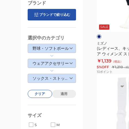
ッ
ス、
ブランド
ト
キ
モ
ッ
ブランドで絞り込む
ネ
デ
ズ)
イ
ビ
SALE
ル
野
ー
12JXBS13
球
選択中のカテゴリ
ジ
ミズノ
野球・ソフトボール
(レディース、キッ
ュ
ア ウィメンズ ス
ニ
ュラーカット 12JX
￥1,139
（税込）
ア
ウェアアクセサリー
5%OFF
￥1,210
（税
ウ
10
ポイント
ィ
(メ
ソックス・ストッキング
メ
ン
ン
ズ、
クリア
適用
ズ
レ
ス
デ
ト
ィ
サイズ
ッ
ー
ホ
キ
S
M
ス)
ワ