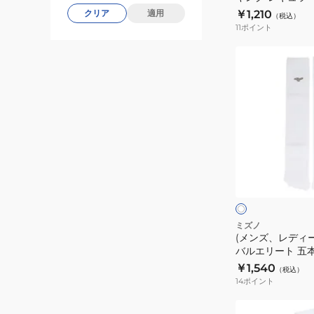
ッ
12JXBS2209
￥1,210
クリア
適用
ン
（税込）
キ
11
ポイント
グ
ン
プ
グ
(メ
ロ
レ
ン
モ
ギ
ズ、
デ
ュ
レ
ル
ラ
デ
12JXBU2901
ー
ィ
カ
ー
ホ
ッ
ス)
ワ
イ
ト
野
ト
ク
12JXBS2209
球
×
グ
グ
ミズノ
レ
(メンズ、レディー
ロ
ー
バルエリート 五
ー
手タイプ 12JXBU
￥1,540
（税込）
バ
14
ポイント
ル
エ
(メ