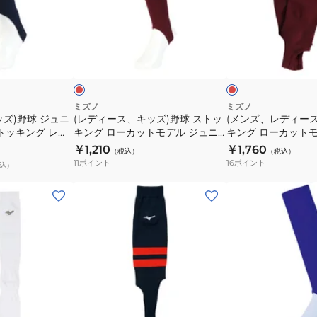
ッ
ラ
ス、
デ
ト
ー
キ
ィ
12JXBS12
カ
ッ
ー
エ
エ
ッ
ズ)
ス)
ン
ン
ジ
ジ
ビ
ト
野
野
ー
モ
球
球
デ
ス
ス
ミズノ
ミズノ
ズ)野球 ジュニ
(レディース、キッズ)野球 ストッ
(メンズ、レディース
ル
ト
ト
トッキング レギ
キング ローカットモデル ジュニ
キング ローカットモ
12JXBS21
ッ
ッ
BS2214
ア ウィメンズ 12JXBS1263
ックス 12JXBS1363
￥1,210
￥1,760
（税込）
（税込）
キ
キ
11
ポイント
16
ポイント
込）
ン
ン
グ
グ
(レ
(メ
ロ
ロ
デ
ン
ー
ー
ィ
ズ、
カ
カ
ー
レ
ッ
ッ
ス、
デ
ト
ト
キ
ィ
モ
モ
ッ
ー
パ
ネ
デ
デ
ズ)
ス)
ー
イ