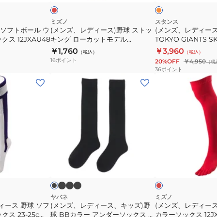
ジ
キ
キ
球
球
ン
ン
ス
TOKYO
ミズノ
スタンス
グ
グ
 ソフトボール ウ
(メンズ、レディース)野球 ストッ
(メンズ、レディース
ト
GIANTS
ス 12JXAU48
キング ローカットモデル
TOKYO GIANTS S
YA2ASJ03-
YA2ASJ03-
ッ
SKYLINE
12JXBS1362
ス A759A24TOK O
￥1,760
￥3,960
90
43
（税込）
（税込）
キ
ソ
16
ポイント
20%OFF
￥4,950
（税
ン
ッ
36
ポイント
グ
ク
(メ
(メ
ロ
ス
ン
ン
ー
A759A24TOK
ズ、
ズ、
カ
ORA
レ
レ
ッ
デ
デ
ト
ィ
ィ
モ
ー
ー
ブ
ブ
ブ
ブ
レ
デ
ラ
ラ
ラ
ス、
ス)
ラ
ッ
ッ
ッ
ッ
ッ
ド
ッ
ル
キ
野
ク
ク
ク
ク
12JXBS1362
ッ
球
×
ホ
ズ)
五
ヤバネ
ミズノ
ワ
ィース 野球 ソフ
(メンズ、レディース、キッズ)野
(メンズ、レディース
野
本
イ
ス 23-25cm
球 BBカラー アンダーソックス 2
カラーソックス 12JX