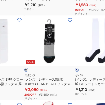
ッ
ソ
ー
ト
12JXAU4714 ネイ
￥1,210
￥1,580
ジ
（税込）
（税込）
キ
フ
11
ポイント
10%OFF
￥1,760
ュ
（税
ン
ト
14
ポイント
ニ
グ
ボ
(メ
(メ
ア
ロ
ー
ン
ン
ウ
ー
ル
ズ、
ズ、
ィ
カ
ハ
レ
レ
メ
ッ
イ
デ
デ
ン
ト
ソ
ィ
ィ
ズ
12JXBS1227
ッ
ー
ー
ブ
ネ
12JXBS2272
ク
ス)
ス、
ラ
イ
ッ
SALE
ッ
ビ
ス
野
キ
ク
ー
23-
球
ッ
×
25cm
ホ
TOKYO
ズ)
スタンス
ヤバネ
ワ
ス)野球 グロー
(メンズ、レディース)野球
(メンズ、レディー
12JXAU4714
GIANTS
野
イ
本指ソックス 厚
TOKYO GIANTS ALT ソックス
球 BBツートンカラ
ネ
ALT
球
ト
2701
A556A24TKG BLK
ックス 2足組 YA4AS0
￥3,080
￥1,210
（税込）
（税込）
イ
ソ
BB
11
ポイント
20%OFF
￥3,850
（税込）
ビ
ッ
ツ
28
ポイント
ー
ク
ー
(レ
(レ