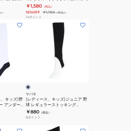
ル
ビー
￥1,580
（税込）
ウ
10%OFF
￥1,760
込）
（税込）
ィ
14
ポイント
メ
(レ
ン
デ
ズ
ィ
ハ
ー
イ
ス、
ソ
キ
ッ
ッ
ブ
ク
ズ)
ラ
ス
ジ
12JXAU49
ュ
ニ
ヤバネ
ス、キッズ)野
(レディース、キッズ)ジュニア 野
ア
ー アンダーソ
球 レギュラーストッキング
野
3-10 22
YA2ASJ02-90
￥880
（税込）
球
8
ポイント
レ
ギ
(メ