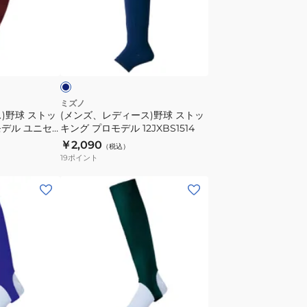
ス
デ
12JXBU5514
ィ
ー
ネ
ス)
イ
野
球
ス
ミズノ
)野球 ストッ
(メンズ、レディース)野球 ストッ
ト
デル ユニセ
キング プロモデル 12JXBS1514
ッ
￥2,090
（税込）
キ
19
ポイント
ン
グ
(メ
プ
ン
ロ
ズ、
モ
レ
デ
デ
ル
ィ
12JXBS1514
ー
ダ
ス)
ー