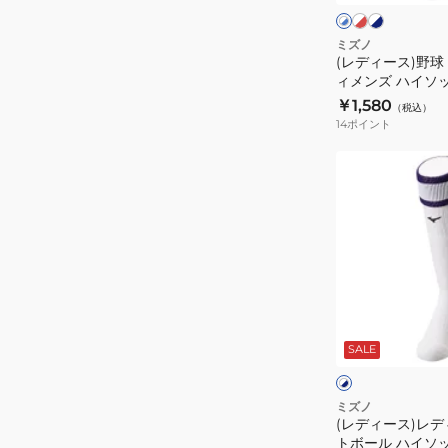
ト
ト
ト
ト
×
×
×
レ
ネ
ブ
ボ
ミズノ
ッ
イ
ル
(レディース)野球
ー
ド
ビ
ー
ィメンズ ハイソック
ー
ル
￥1,580
（税込）
ウ
14
ポイント
ィ
メ
(レ
ン
デ
ズ
ィ
ハ
ー
イ
ス)
ソ
レ
ッ
デ
ホ
ク
ィ
ワ
SALE
イ
ス
ー
ク
ト
12JXAU48
ス
×
ネ
野
ミズノ
イ
(レディース)レデ
球
ビ
トボール ハイソック