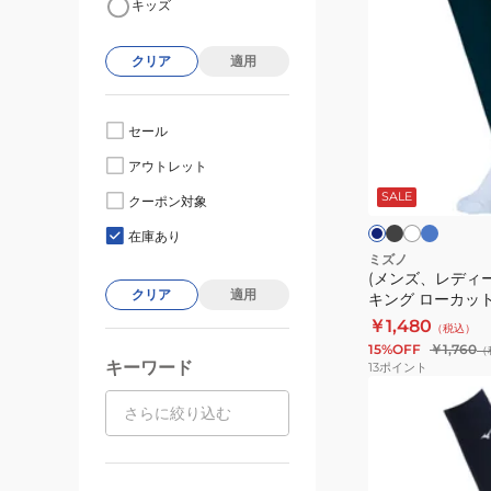
キッズ
ン
ズ、
クリア
適用
レ
デ
ィ
セール
ー
ブ
ロ
ホ
ネ
アウトレット
ラ
イ
ワ
ス)
イ
ッ
ヤ
イ
ビ
SALE
野
クーポン対象
ク
ル
ト
ー
ー
球
ブ
在庫あり
ル
ス
ミズノ
ー
(メンズ、レディー
ト
クリア
適用
キング ローカッ
ッ
12JXBS13
￥1,480
（税込）
キ
15%OFF
￥1,760
（
ン
キーワード
13
ポイント
グ
(レ
ロ
デ
ー
ィ
カ
ー