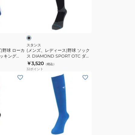
デ
12JXBU5509
ィ
ー
ブ
ス)
ラ
野
球
ソ
スタンス
)野球 ローカ
(メンズ、レディース)野球 ソック
ッ
ッキング
ス DIAMOND SPORT OTC ダイ
ク
アモンド プロ ハイソックス
￥3,520
（税込）
ス
A759A24ICOBLK
32
ポイント
DIAMOND
(レ
SPORT
デ
OTC
ィ
ダ
ー
イ
ス、
ア
キ
モ
ッ
ブ
ン
ズ)
ル
ド
野