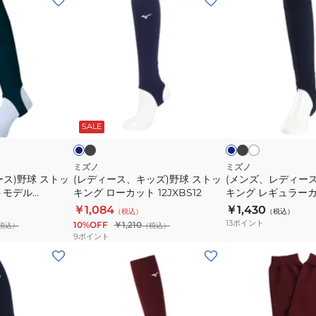
デ
ン
ィ
ズ、
ー
レ
ス、
デ
キ
ィ
ッ
ー
ブ
ブ
ホ
ネ
ネ
ラ
ラ
ワ
ズ)
ス)
イ
イ
ッ
ッ
イ
ビ
ビ
ビ
SALE
野
野
ク
ク
ト
ー
ー
球
球
ス
ス
ミズノ
ミズノ
ス)野球 ストッ
(レディース、キッズ)野球 ストッ
(メンズ、レディース
ト
ト
トモデル
キング ローカット 12JXBS12
キング レギュラー
ッ
ッ
12JXBS21
￥1,084
￥1,430
（税込）
（税込）
キ
キ
13
ポイント
10%OFF
￥1,210
税込）
（税込）
ン
ン
9
ポイント
グ
グ
(レ
(メ
ロ
レ
デ
ン
ー
ギ
ィ
ズ、
カ
ュ
ー
レ