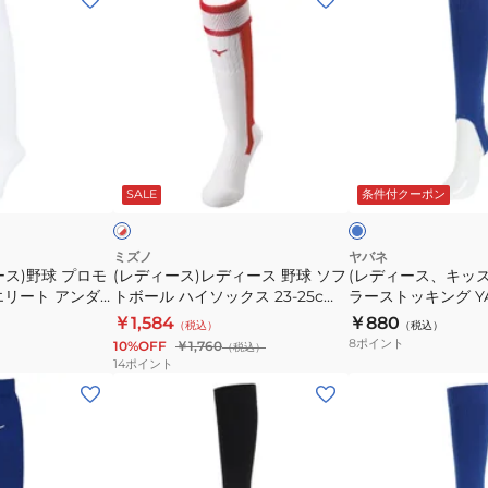
ス
ト
デ
デ
A556A24TKG
ン
ィ
ィ
BLK
カ
ー
ー
ラ
ス)
ス、
ー
レ
キ
ア
デ
ッ
ロ
ホ
ン
ィ
ズ)
イ
ワ
ヤ
ッ
SALE
条件付クーポン
イ
ダ
ー
野
ル
ク
ー
ス
球
ブ
ソ
ル
野
レ
ミズノ
ヤバネ
ー
ス)野球 プロモ
(レディース)レディース 野球 ソフ
(レディース、キッズ
ッ
球
ギ
エリート アンダ
トボール ハイソックス 23-25cm
ラーストッキング YA2
ク
ソ
ュ
JXBU2801
12JXAU4762 レッド
￥1,584
￥880
（税込）
（税込）
ス
フ
ラ
8
ポイント
10%OFF
￥1,760
（税込）
2
ト
ー
14
ポイント
足
ボ
ス
(レ
(レ
組
ー
ト
デ
デ
YA4AS03-
ル
ッ
ィ
ィ
10
ハ
キ
ー
ー
22
イ
ン