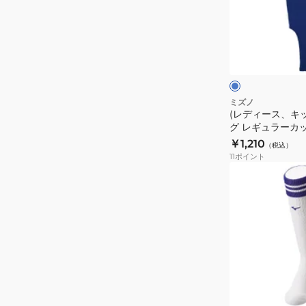
ス、
エ
キ
リ
ッ
ロ
ー
ズ)
イ
ヤ
ト
ス
ル
ク
ア
ト
ブ
ン
ル
ッ
ミズノ
ー
(レディース、キ
ダ
キ
グ レギュラーカット 
ー
ン
￥1,210
（税込）
ス
グ
11
ポイント
ト
レ
(レ
ッ
ギ
デ
キ
ュ
ィ
ン
ラ
ー
グ
ー
ス)
12JXBU2801
カ
野
ッ
球
ホ
ホ
ホ
ト
ワ
ワ
ソ
ワ
イ
イ
12JXBS2216
イ
フ