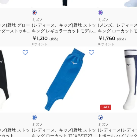
プ
ク
ビ
ル
ル
野
野
ル
グ
ジ
ユ
球
球
リ
ュ
ニ
ー
ス
ス
ミズノ
ミズノ
ン
ス)野球 グロー
(レディース、キッズ)野球 ストッ
(メンズ、レディース
ニ
セ
ト
ト
ンダーストッキン
キング レギュラーカットモデル
キング ローカット
ア
ッ
ッ
ッ
XBU2901
ジュニア ウィメンズ 12JXBS2272
12JXBS1367
￥1,210
￥1,760
（税込）
（税込）
ウ
ク
キ
キ
11
ポイント
16
ポイント
ィ
ス
ン
ン
(レ
(レ
メ
12JXBS1363
グ
グ
デ
デ
ン
レ
ロ
ィ
ィ
ズ
ギ
ー
ー
ー
12JXBS1263
ュ
カ
ス、
ス)
ラ
ッ
キ
レ
ー
ト
ッ
デ
ブ
ホ
カ
モ
ズ)
ィ
ル
ワ
ッ
デ
ー
SALE
イ
ッ
野
ー
×
ト
ク
ト
ル
球
ス
ホ
×
×
モ
12JXBS1367
ワ
ネ
ホ
ス
野
ミズノ
ミズノ
イ
イ
ワ
デ
ズ)野球 ストッ
(レディース、キッズ)野球 ストッ
(レディース)レディ
ト
球
ト
ビ
イ
ーカット
キング ローカット 12JXBS1227
トボール ハイソックス
ル