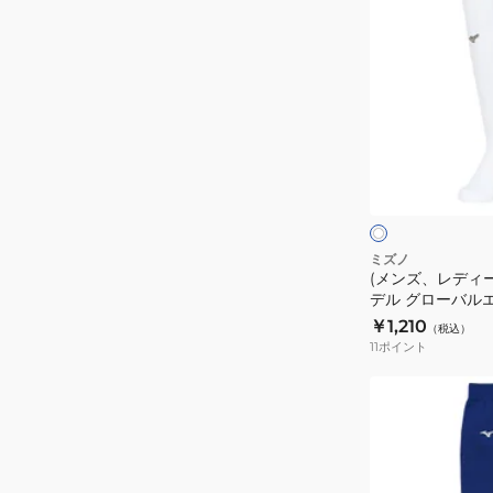
リ
ン
ー
ズ、
ト
レ
五
デ
本
ィ
指
ー
ホ
ソ
ス)
ワ
イ
ッ
野
ト
ト
ク
球
×
ス
レ
プ
ミズノ
ッ
(メンズ、レディー
厚
ロ
ド
デル グローバル
手
モ
ーストッキング 12
￥1,210
（税込）
タ
デ
11
ポイント
イ
ル
プ
グ
(レ
12JXBU2701
ロ
デ
ー
ィ
バ
ー
ル