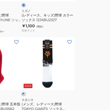
プ
球
ロ
カ
ミズノ
ハ
)野球
(レディース、キッズ)野球 カラー
ラ
KYLINE ソック
ソックス 12JXBU2327
イ
ー
RA
￥1,100
ソ
（税込）
ソ
10
ポイント
込）
ッ
ッ
ク
ク
(メ
ス
ス
ン
A759A24ICOBLK
12JXBU2327
ズ、
レ
デ
ィ
ー
ブ
ス)
ラ
SALE
野
球
TOKYO
スタンス
)野球 五本指
(メンズ、レディース)野球
GIANTS
BU5562
TOKYO GIANTS ソックス