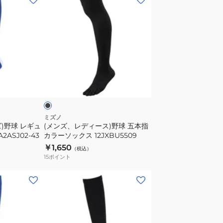
ュ
ン
ラ
ズ、
ー
レ
ス
デ
ト
ィ
ッ
ー
ブ
キ
ス)
ラ
ン
野
グ
球
YA2ASJ02-
五
ミズノ
)野球 レギュ
(メンズ、レディース)野球 五本指
90
本
ASJ02-43
カラーソックス 12JXBU5509
指
￥1,650
（税込）
カ
15
ポイント
ラ
ー
(メ
ソ
ン
ッ
ズ、
ク
レ
ス