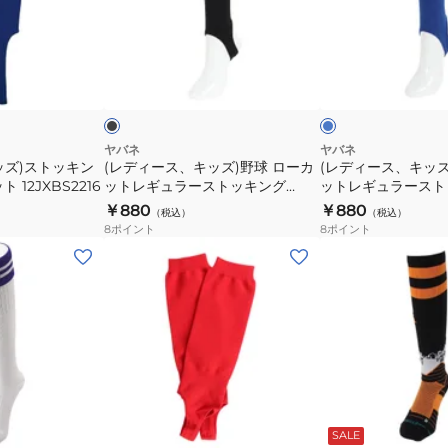
ス、
ス、
ソ
グ
キ
キ
ッ
YA2ASJ02-
ッ
ッ
ブ
ロ
ク
43
ズ)
ズ)
ラ
イ
ッ
ヤ
ッ
ス
野
野
ル
ク
23-
球
球
ブ
25cm
ル
ロ
ロ
ヤバネ
ヤバネ
ー
ッズ)ストッキン
(レディース、キッズ)野球 ローカ
(レディース、キッズ
12JXAU4762
ー
ー
12JXBS2216
ットレギュラーストッキング
ットレギュラースト
レ
カ
カ
YA2ASJ03-90
YA2ASJ03-43
￥880
￥880
（税込）
（税込）
ッ
ッ
ッ
8
ポイント
8
ポイント
ド
ト
ト
(メ
(メ
レ
レ
ン
ン
ギ
ギ
ズ、
ズ、
ュ
ュ
レ
レ
ラ
ラ
デ
デ
ー
ー
ィ
ィ
ス
ス
ー
ー
レ
オ
ト
ト
ス)
ス)
ッ
レ
ッ
ッ
ド
ン
ー
SALE
野
野