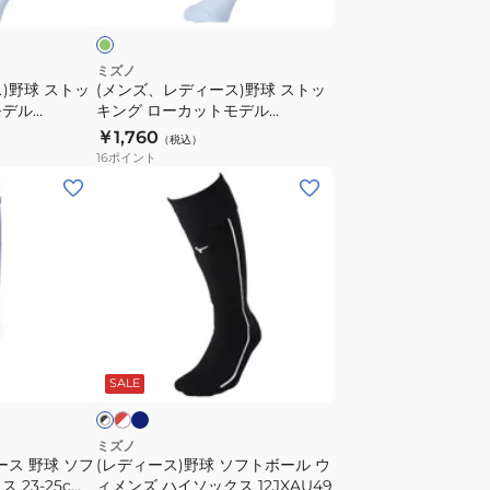
野
球
ス
ミズノ
)野球 ストッ
(メンズ、レディース)野球 ストッ
ト
モデル
キング ローカットモデル
ッ
12JXBS1334
￥1,760
（税込）
キ
16
ポイント
ン
(レ
グ
デ
ロ
ィ
ー
ー
カ
ス)
ッ
野
ト
球
ネ
レ
ブ
モ
イ
ッ
ソ
ラ
ビ
ド
デ
SALE
フ
ー
ル
ト
12JXBS1334
ボ
ミズノ
ース 野球 ソフ
(レディース)野球 ソフトボール ウ
ー
 23-25cm
ィメンズ ハイソックス 12JXAU49