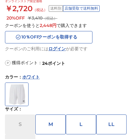
オンラインストア限定価格
￥2,720
送料別
店舗受取で送料無料
（税込）
20%OFF
￥3,410
（税込）
クーポンを使うと
2,448
円
で購入できます
10
％OFF
クーポンを取得する
クーポンのご利用には
ログイン
が必要です
獲得ポイント：
24
ポイント
P
カラー
：
ホワイト
サイズ
：
S
M
L
LL