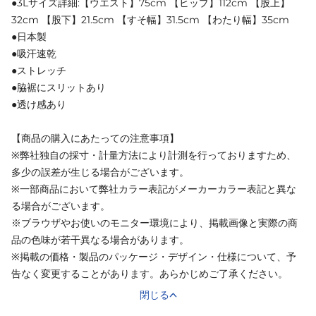
●3Lサイズ詳細:【ウエスト】75cm 【ヒップ】112cm 【股上】
32cm 【股下】21.5cm 【すそ幅】31.5cm 【わたり幅】35cm
●日本製
●吸汗速乾
●ストレッチ
●脇裾にスリットあり
●透け感あり
【商品の購入にあたっての注意事項】
※弊社独自の採寸・計量方法により計測を行っておりますため、
多少の誤差が生じる場合がございます。
※一部商品において弊社カラー表記がメーカーカラー表記と異な
る場合がございます。
※ブラウザやお使いのモニター環境により、掲載画像と実際の商
品の色味が若干異なる場合があります。
※掲載の価格・製品のパッケージ・デザイン・仕様について、予
告なく変更することがあります。あらかじめご了承ください。
閉じる