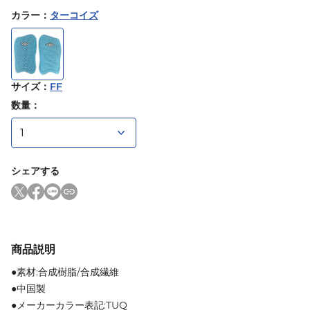
カラー
：
ターコイズ
サイズ
：
FF
数量：
シェアする
商品説明
●素材:合成樹脂/合成繊維
●中国製
●メーカーカラー表記:TUQ