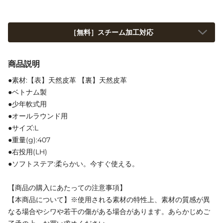
［無料］スチーム加工対応
商品説明
●素材:【表】天然皮革 【裏】天然皮革
●ベトナム製
●少年軟式用
●オールラウンド用
●サイズ:L
●重量(g):407
●右投用(LH)
●ソフトステア:柔らかい。今すぐ使える。
【商品の購入にあたっての注意事項】
【本商品について】※使用される素材の特性上、素材の質感が異
なる場合やシワや若干の傷がある場合があります。あらかじめご