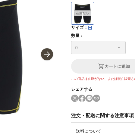
サイズ
：
M
数量：
カートに追加
この商品は在庫がない、または現在販売さ
シェアする
注文・配送に関する注意事項
送料について