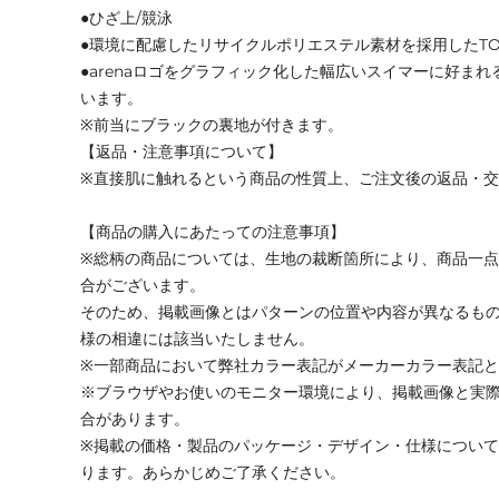
●ひざ上/競泳
●環境に配慮したリサイクルポリエステル素材を採用したTOU
●arenaロゴをグラフィック化した幅広いスイマーに好ま
います。
※前当にブラックの裏地が付きます。
【返品・注意事項について】
※直接肌に触れるという商品の性質上、ご注文後の返品・
【商品の購入にあたっての注意事項】
※総柄の商品については、生地の裁断箇所により、商品一点
合がございます。
そのため、掲載画像とはパターンの位置や内容が異なるも
様の相違には該当いたしません。
※一部商品において弊社カラー表記がメーカーカラー表記
※ブラウザやお使いのモニター環境により、掲載画像と実
合があります。
※掲載の価格・製品のパッケージ・デザイン・仕様につい
ります。あらかじめご了承ください。