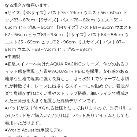
なる場合が御座います。
●サイズ:【SSサイズ】バスト75～79cm ウエスト56～60cm ヒ
ップ83～87cm 【Sサイズ】バスト78～82cm ウエスト59～
63cm ヒップ86～90cm 【Mサイズ】バスト81～85cm ウエスト
62～66cm ヒップ89～93cm 【Lサイズ】バスト84～88cm ウ
エスト65～69cm ヒップ92～96cm 【LLサイズ】バスト87～
91cm ウエスト68～72cm ヒップ95～99cm
●中国製
●初級スイマーへ向けたAQUA RACINGシリーズ。伸びのあるフ
ィット感を実現した素材AQUASTRIPE-Dを採用。安心感のある
地厚な生地で塩素に強く長持ちし、はっ水加工でシャープな水切
れが特徴です。レースに出場するスイマーにお勧めです。着脱が
楽で肩紐がずれにくい着やストラップ搭載。細いラインで構成さ
れた三角形を大きく配置した総柄デザインです。
●パッドが取り付けられる仕様となっておりますので、別売り引っ
かけパッドをご購入いただければ、パッドありアイテムとしても
着用いただけます。
●World Aquatics承認モデル