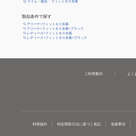
スイム・競泳
フィットネス水着
類似条件で探す
アリーナ×フィットネス水着
アリーナ×フィットネス水着×ブラック
レディース×フィットネス水着
レディース×フィットネス水着×ブラック
ご利用案内
よく
利用規約
特定商取引法に基づく表記
免責事項