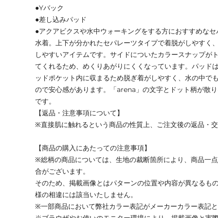
●Yバック
●差し込みパッド
●アクアビクスや水中ウォーキングをする方におすすめなセ
水着。上下が分かれたセパレーツタイプで着脱がしやすく、
しやすいアイテムです。サイドについたカラースナップが
てくれるため、めくりあがりにくくなっています。パッド
ッドポケット内に収まるため脱ぎ着がしやすく、水の中で
ので安心感があります。「arena」の文字とドット柄が散
です。
【返品・注意事項について】
※直接肌に触れるという商品の性質上、ご注文後の返品・
【商品の購入にあたっての注意事項】
※総柄の商品については、生地の裁断箇所により、商品一点
合がございます。
そのため、掲載画像とはパターンの位置や内容が異なるも
様の相違には該当いたしません。
※一部商品において弊社カラー表記がメーカーカラー表記
※ブラウザやお使いのモニター環境により、掲載画像と実