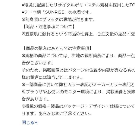
●環境に配慮したリサイクルポリエステル素材を採用したTOU
●テーマ柄「SUNRISE」の水着です。
※前身頃にブラックの裏地が付きます。
【返品・注意事項について】
※直接肌に触れるという商品の性質上、ご注文後の返品・
【商品の購入にあたっての注意事項】
※総柄の商品については、生地の裁断箇所により、商品一点
合がございます。
そのため、掲載画像とはパターンの位置や内容が異なるも
様の相違には該当いたしません。
※一部商品において弊社カラー表記がメーカーカラー表記
※ブラウザやお使いのモニター環境により、掲載画像と実
合があります。
※掲載の価格・製品のパッケージ・デザイン・仕様につい
ります。あらかじめご了承ください。
閉じる