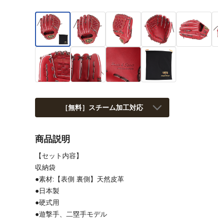
［無料］スチーム加工対応
商品説明
【セット内容】
収納袋
●素材:【表側 裏側】天然皮革
●日本製
●硬式用
●遊撃手、二塁手モデル