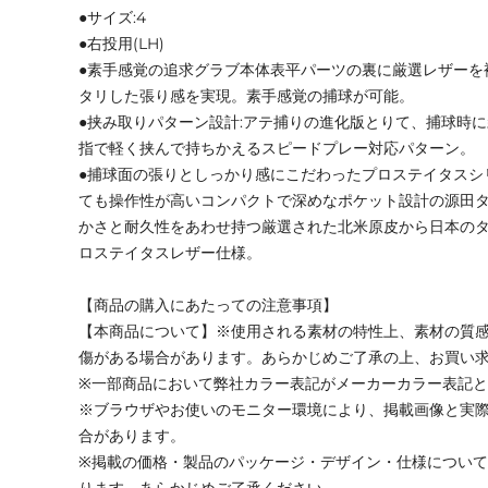
●サイズ:4
●右投用(LH)
●素手感覚の追求グラブ本体表平パーツの裏に厳選レザーを
タリした張り感を実現。素手感覚の捕球が可能。
●挟み取りパターン設計:アテ捕りの進化版とりて、捕球時
指で軽く挟んで持ちかえるスピードプレー対応パターン。
●捕球面の張りとしっかり感にこだわったプロステイタスシ
ても操作性が高いコンパクトで深めなポケット設計の源田
かさと耐久性をあわせ持つ厳選された北米原皮から日本の
ロステイタスレザー仕様。
【商品の購入にあたっての注意事項】
【本商品について】※使用される素材の特性上、素材の質
傷がある場合があります。あらかじめご了承の上、お買い
※一部商品において弊社カラー表記がメーカーカラー表記
※ブラウザやお使いのモニター環境により、掲載画像と実
合があります。
※掲載の価格・製品のパッケージ・デザイン・仕様につい
ります。あらかじめご了承ください。