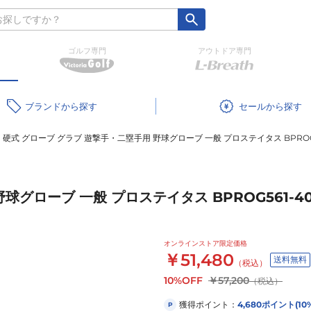
ゴルフ専門
アウトドア専門
ブランド
セール
硬式 グローブ グラブ 遊撃手・二塁手用 野球グローブ 一般 プロステイタス BPROG5
球グローブ 一般 プロステイタス BPROG561-40
オンラインストア限定価格
￥51,480
送料無料
（税込）
10%OFF
￥57,200
（税込）
獲得ポイント：
4,680
ポイント
(10
P