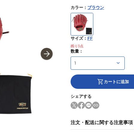
カラー
：
ブラウン
サイズ
：
FF
残り
3
点
数量：
カートに追加
シェアする
注文・配送に関する注意事項