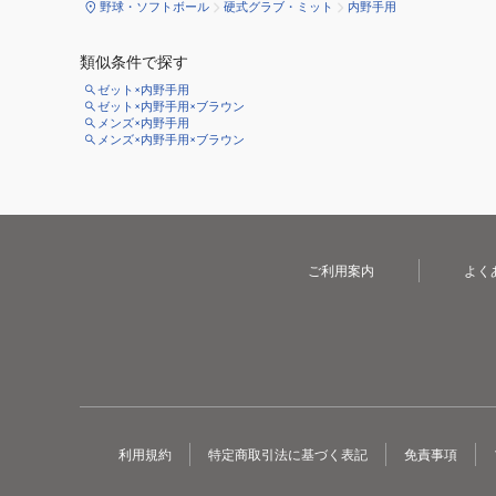
野球・ソフトボール
硬式グラブ・ミット
内野手用
類似条件で探す
ゼット×内野手用
ゼット×内野手用×ブラウン
メンズ×内野手用
メンズ×内野手用×ブラウン
ご利用案内
よく
利用規約
特定商取引法に基づく表記
免責事項