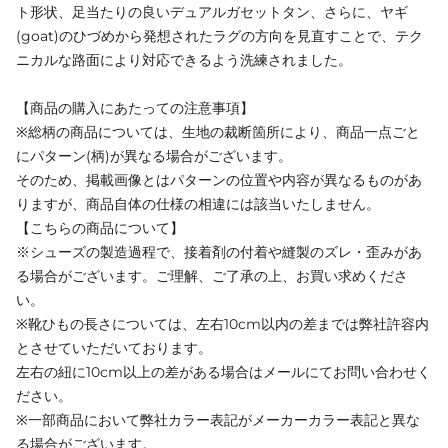
ト形状、足当たりの良いデュアルガセットタン、さらに、ヤギ
(goat)のひづめから発想されたラグの方向を見直すことで、テク
ニカルな路面により対応できるよう洗練されました。
【商品の購入にあたっての注意事項】
※総柄の商品については、生地の裁断箇所により、商品一点ごと
にパターン(柄)が異なる場合がございます。
そのため、掲載画像とはパターンの位置や内容が異なるものがあ
りますが、商品自体の仕様の相違には該当いたしません。
【こちらの商品について】
※シューズの製造過程で、接着剤の付着や縫製のズレ・歪みがあ
る場合がございます。ご理解、ご了承の上、お買い求めくださ
い。
※靴ひもの長さについては、左右10cm以内の差までは弊社許容内
とさせていただいております。
左右の紐に10cm以上の差がある場合はメールにてお問い合わせく
ださい。
※一部商品において弊社カラー表記がメーカーカラー表記と異な
る場合がございます。