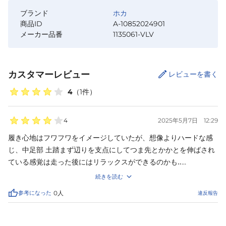
ブランド
ホカ
商品ID
A-10852024901
メーカー品番
1135061-VLV
カスタマーレビュー
レビューを書く
4
（
1
件）
4
2025年5月7日
12:29
履き心地はフワフワをイメージしていたが、想像よりハードな感
じ、中足部 土踏まず辺りを支点にしてつま先とかかとを伸ばされ
ている感覚は走った後にはリラックスができるのかも‥

サイズ感は普段ホカのランニングシューズは28.0ですが、マイナ
続きを読む
ス1cmぐらいがベストかも
参考になった
0
人
違反報告