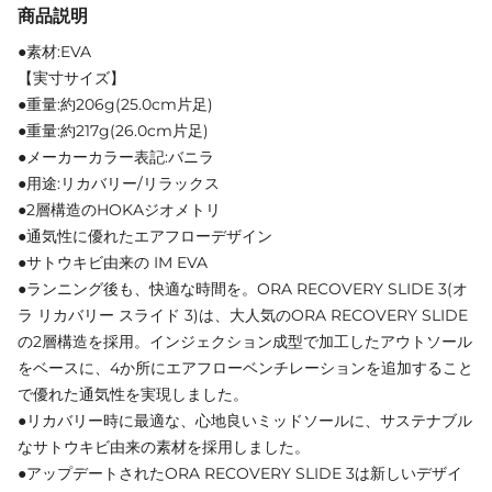
商品説明
●素材:EVA
【実寸サイズ】
●重量:約206g(25.0cm片足)
●重量:約217g(26.0cm片足)
●メーカーカラー表記:バニラ
●用途:リカバリー/リラックス
●2層構造のHOKAジオメトリ
●通気性に優れたエアフローデザイン
●サトウキビ由来の IM EVA
●ランニング後も、快適な時間を。ORA RECOVERY SLIDE 3(オ
ラ リカバリー スライド 3)は、大人気のORA RECOVERY SLIDE
の2層構造を採用。インジェクション成型で加工したアウトソール
をベースに、4か所にエアフローベンチレーションを追加すること
で優れた通気性を実現しました。
●リカバリー時に最適な、心地良いミッドソールに、サステナブル
なサトウキビ由来の素材を採用しました。
●アップデートされたORA RECOVERY SLIDE 3は新しいデザイ