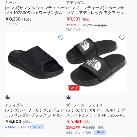
ブ
キーン
アディダス
テ
ー
ル
KI0062
ア
リ
リ
(メンズ)サンダル シャンティ ベー
(メンズ、レディース)スポーツサ
ー
ジュ 1028605 シャワーサンダル
ンダル アディレッタ アクア サン
ィ
ツ
サ
サ
ー
ー
軽量 クッション性 通気性 抗菌防
ダル ネイビー ブルー DBF11-
￥8,250
￥1,991
（税込）
（税込）
ベ
サ
ン
ン
男
男
臭加工 タウン レジャー
HQ2452 シャワーサンダル カジ
75
ポイント
32%OFF
￥2,970
（税込）
ュアル シューズ
ー
ン
ダ
ダ
女
女
18
ポイント
(メ
(メ
ジ
ダ
ル
ル
兼
兼
ン
ン
ュ
ル
ブ
用
用
ズ)
ズ)
1028605
ア
ラ
シ
サ
シ
デ
ッ
ャ
ン
ャ
ィ
ク
ワ
ダ
ワ
レ
グ
ブ
ー
ル
ー
ッ
リ
ラ
サ
ベ
サ
タ
ー
ッ
SALE
ク
ン
ー
ン
ア
ン
ダ
ス
ダ
ク
DBF11-
アディダス
ザ・ノース・フェイス
ル
キ
ル
ア
HQ2449
(メンズ)シャワーサンダル ピュア
(メンズ)サンダル ベースキャンプ
チル サンダル ブラック OTM15-
スライド3 ブラック NF02354KW
ピ
ャ
軽
サ
シ
KI0055 サンダル
シャワサン レジャー プール 日常
￥6,600
￥4,851
（税込）
（税込）
ュ
ン
量
ン
ャ
履き タウン
UP
600
ポイント
(
10
%)
30%OFF
￥6,930
（税込）
ア
プ
ク
ダ
ワ
UP
440
ポイント
(
10
%)