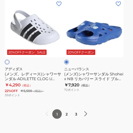
チ
ス
ッ
(メ
ル
(メ
ー
ル
ラ
シ
ン
ネ
ン
サ
サ
イ
ョ
ズ、
イ
ズ)
ン
ン
ド
ン
レ
ビ
シ
ダ
ダ
3
性
デ
ー
ャ
ル
ル
ブ
通
ィ
ブ
ワ
カ
ブ
ブ
ラ
気
ー
ル
ー
ジ
ル
ラ
ッ
性
ス)
ー
サ
ュ
ー
20%OFFクーポン
SALE
20%OFFクーポン
ッ
ク
抗
シ
DBF11-
ン
ア
ク
NF02354KW
菌
ャ
HQ2452
ダ
ル
アディダス
ニューバランス
OTM15-
シ
防
ワ
シ
ル
シ
(メンズ、レディース)シャワーサ
(メンズ)シャワーサンダル Shohei
ンダル ADILETTE CLOG U
x NB リカバリー スライド ブルー
KI0055
ャ
臭
ー
ャ
Shohei
ュ
NRB35-JS1130
MCVRY1N0D カジュアル シュー
￥4,290
￥7,920
（税込）
（税込）
サ
ワ
加
サ
ワ
x
ー
ズ スポーツ サンダル
72
ポイント
22%OFF
￥5,500
（税込）
ン
サ
工
ン
ー
NB
ズ
39
ポイント
ダ
ン
タ
ダ
サ
リ
ル
レ
ウ
ル
ン
カ
1
2
3
ジ
ン
ADILETTE
ダ
バ
ャ
レ
CLOG
ル
リ
ー
ジ
U
カ
ー