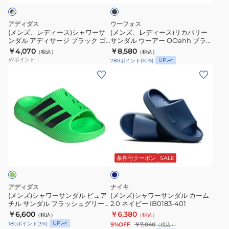
ン
ポ
ク
シ
リ
ジ
通
ズ
ダ
ー
ャ
カ
ャ
気
アディダス
ウーフォス
ル
ツ
ワ
バ
(メンズ、レディース)シャワーサ
(メンズ、レディース)リカバリー
ー
性
ADISSAGE
ブ
ンダル アディサージ ブラック ゴ
サンダル ウーアー OOahh ブラッ
ー
リ
ビ
レ
ールド DBF18-EG6517 スポーツ
ク 5020020 20Black リカバリー
F35580
￥4,070
ラ
￥8,580
（税込）
（税込）
サ
ー
サンダル マッサージサンダル
サンダル 軽量 防臭 タウン レジャ
ー
ジ
37
ポイント
UP
780
ポイント
(
10
%)
ブ
ッ
ー
ン
サ
(メ
(メ
チ
ャ
ラ
ク
ダ
ン
ン
ン
プ
ー
ッ
2000050208261
ル
ダ
ズ)
ズ)
ー
タ
ク
リ
ア
ル
シ
シ
ル
ウ
黒
カ
デ
ウ
ャ
ャ
タ
ン
バ
ィ
ー
ワ
ワ
ウ
リ
サ
ア
ネ
ー
ー
ン
ー
イ
ー
ー
サ
サ
快
ビ
条件付クーポン
SALE
サ
ジ
OOahh
ー
ン
ン
適
ン
ブ
ブ
ダ
ダ
ダ
アディダス
ナイキ
ラ
ラ
ル
ル
(メンズ)シャワーサンダル ピュア
(メンズ)シャワーサンダル カーム
ル
ッ
ッ
チル サンダル フラッシュグリー
2.0 ネイビー IB0183-401
ピ
カ
ス
ン OTM15-KI0057 サンダル
ク
￥6,600
ク
￥6,380
（税込）
（税込）
ュ
ー
ポ
UP
180
ポイント
(
3
%)
9%OFF
￥7,040
（税込）
ゴ
5020020