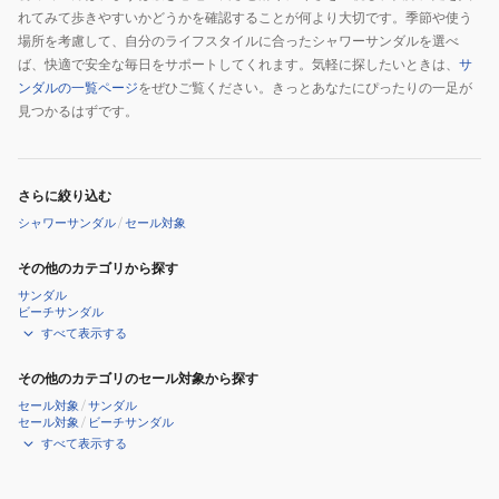
れてみて歩きやすいかどうかを確認することが何より大切です。季節や使う
ー
場所を考慮して、自分のライフスタイルに合ったシャワーサンダルを選べ
ツ
ば、快適で安全な毎日をサポートしてくれます。気軽に探したいときは、
サ
サ
ンダルの一覧ページ
をぜひご覧ください。きっとあなたにぴったりの一足が
ン
見つかるはずです。
ダ
ル
さらに絞り込む
シャワーサンダル
/
セール対象
その他のカテゴリから探す
サンダル
ビーチサンダル
すべて表示する
その他のカテゴリのセール対象から探す
セール対象
/
サンダル
セール対象
/
ビーチサンダル
すべて表示する