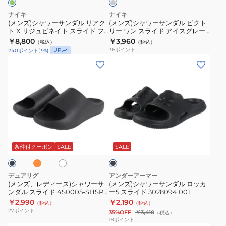
レ
ダ
ダ
ワ
グ
OPR57-
ー
ナイキ
ナイキ
ル
ル
イ
レ
HQ2467
(メンズ)シャワーサンダル リアク
(メンズ)シャワーサンダル ビクト
ト X リジュビネイト スライド フ
リー ワン スライド アイスグレー
リ
ビ
ト
ー
シ
ラッシュグリーン HV4479-701
CN9675-305 カジュアル シュー
￥8,800
￥3,960
（税込）
（税込）
ア
ク
CN9675-
DC1460-
ャ
スポーツサンダル サンダル カジ
ズ サンダル
36
ポイント
UP
240
ポイント
(
3
%)
ュアル
ク
ト
102
305
ワ
(メ
(メ
ト
リ
ス
ス
ー
ン
ン
X
ー
ポ
ポ
サ
ズ、
ズ)
リ
ワ
ー
ー
ン
レ
シ
ジ
ン
ツ
ツ
ダ
デ
ャ
ュ
ス
サ
サ
ル
ィ
ワ
オ
ア
ビ
ラ
ブ
ン
ン
ー
ー
イ
ラ
ネ
イ
ダ
ダ
ス)
サ
ボ
ッ
条件付クーポン
SALE
SALE
イ
ド
リ
ル
ル
ク
シ
ン
ト
ア
カ
サ
ャ
ダ
デュアリグ
アンダーアーマー
ス
イ
ジ
ン
ワ
ル
(メンズ、レディース)シャワーサ
(メンズ)シャワーサンダル ロッカ
ラ
ス
ュ
ダ
ンダル スライド 4S0005-SHSP-
ー5 スライド 3028094 001
ー
ロ
804ST
イ
￥2,990
グ
￥2,190
ア
ル
（税込）
（税込）
サ
ッ
27
ポイント
35%OFF
￥3,410
（税込）
ド
レ
ル
カ
ン
カ
19
ポイント