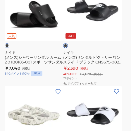
ズ)
ズ)
シ
サ
ャ
ン
ワ
ダ
ブ
ー
ル
ラ
サ
ビ
ッ
人気
SALE
ク
ン
ク
ダ
ト
ナイキ
ナイキ
ル
リ
(メンズ)シャワーサンダル カーム
(メンズ)サンダル ビクトリー ワン
2.0 IB0183-001 スポーツサンダル
スライド ブラック CN9675-002
カ
ー
シャワーサンダル プール ビーチ
￥7,040
￥2,390
（税込）
（税込）
ー
ワ
タウン 旅行 レジャーリゾート ジ
UP
640
ポイント
(
10
%)
48%OFF
￥4,620
（税込）
ム
ム
ン
21
ポイント
2.0
ス
サイズフィッター対応
(メ
(メ
IB0183-
ラ
ン
ン
001
イ
ズ、
ズ)
ス
ド
レ
サ
ポ
ブ
デ
ン
ー
ラ
ィ
ダ
ツ
ッ
ホ