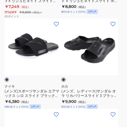
トX リジュビネイト スライド
ト X リジュビネイトスライド ホワ
リ
リ
ー
ク
ス
カ
HV4479-200
イト HV4479-100 スポーツサン
￥7,249
￥8,800
（税込）
（税込）
ア
ア
ル
ダル カジュアル シューズ
CZ5478-
ラ
ジ
UP
800
ポイント
(
10
%)
17%OFF
￥8,800
（税込）
ク
ク
65
ポイント
001
イ
ュ
(メ
(メ
ト
ト
シ
ド
ア
ン
ン
X
X
ャ
BQ4632-
ル
ズ)
ズ、
リ
リ
ワ
010
シ
ス
レ
ジ
ジ
サ
ジ
ュ
ポ
デ
ュ
ュ
ン
ム
ー
ー
ィ
ビ
ビ
レ
旅
ズ
ブ
ツ
ー
ネ
ネ
ジ
行
ラ
サ
ス)
イ
イ
ッ
ャ
カ
ク
ン
サ
ト
ト
ー
ジ
ダ
ン
ス
ス
プ
ュ
ナイキ
ホカ
ル
ダ
ラ
ラ
(メンズ)スポーツサンダル エアマ
(メンズ、レディース)サンダル オ
ー
ア
ックス シロ スライド ブラック
ラ リカバリースライド 3 ブラック
エ
ル
イ
イ
ル
ル
DC1460-004 シャワサン レジャ
1135061-BBLC シャワサン 通気性
￥6,380
￥9,900
（税込）
（税込）
ア
オ
ド
ド
ー ビーチ プール タウン 快適
レジャー タウン
ビ
UP
UP
580
ポイント
(
10
%)
900
ポイント
(
10
%)
マ
ラ
HV4479-
ホ
(メ
(メ
ー
ッ
リ
200
ワ
ン
ン
チ
ク
カ
イ
ズ、
ズ、
リ