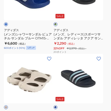
サ
ワ
ィ
D
D
ブ
ン
ー
ー
ス
ス
ラ
ダ
サ
ス)
ラ
ラ
SALE
ッ
ル
ク
ン
ス
イ
イ
×
カ
ダ
ポ
ド
ド
グ
アディダス
アディダス
ジ
ル
ー
リ
サ
サ
(メンズ)シャワーサンダル ピュア
(メンズ、レディース)スポーツサ
ー
ュ
チル サンダル ブルー OTM15-
ンダル アディレッタ アクア サン
ピ
ツ
ン
ン
ン
KI0062 サンダル
ダル ブラック グリーン DBF11-
￥6,600
￥2,290
ア
（税込）
（税込）
ュ
サ
ダ
ダ
HQ2449 シャワーサンダル カジ
UP
600
ポイント
(
10
%)
22%OFF
￥2,970
（税込）
ル
ュアル シューズ
ア
ン
ル
ル
20
ポイント
(メ
(メ
チ
ダ
フ
フ
ン
ン
ル
ル
ィ
ィ
ズ)
ズ、
サ
ア
ッ
ッ
サ
レ
ン
デ
ト
ト
ン
デ
ダ
ィ
感
感
ダ
ィ
ル
レ
ス
ス
ネ
ル
ー
ブ
ッ
ト
ト
イ
シ
ス)
ル
タ
レ
レ
SALE
ビ
ー
ャ
ス
ー
ア
ス
ス
×
ン
ポ
OTM15-
ク
フ
フ