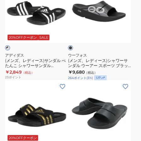
ス
バ
ト
レ
レ
カ
シ
リ
HV4479-
デ
デ
バ
ロ
ー
100
ィ
ィ
リ
ス
ス
ブ
ス
ー
ー
ー
ラ
ラ
ラ
ポ
ス)
ス)
速
ッ
20%OFFクーポン
SALE
イ
イ
ー
ク
サ
シ
乾
ド
ド
ツ
ン
ャ
性
アディダス
ウーフォス
ブ
3
サ
ダ
ワ
快
(メンズ、レディース)サンダル ぺ
(メンズ、レディース)シャワーサ
ラ
ブ
ン
たんこ シャワーサンダル
ンダル ウーアー スポーツ ブラッ
ル
ー
適
ADISSAGE F35580 ブラック 黒
ク 2000050208261 リカバリーサ
ッ
￥2,849
ラ
￥9,680
ダ
（税込）
（税込）
ぺ
サ
ンダル スポーツ カジュアル シュ
25
ポイント
UP
264
ポイント
(
3
%)
ク
ッ
ル
ーズ
た
ン
(メ
(メ
DC1460-
ク
カ
ん
ダ
ン
ン
004
1135061-
ジ
こ
ル
ズ、
ズ、
シ
BBLC
ュ
シ
ウ
レ
レ
ャ
シ
ア
ャ
ー
デ
デ
ワ
ャ
ル
ワ
ア
ィ
ィ
サ
ワ
シ
ー
ー
ブ
ー
ー
ン
サ
ラ
ュ
サ
ス
ス)
ス)
ッ
20%OFFクーポン
レ
ン
ー