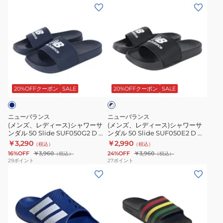
フ
ー
シ
ジ
(メ
(メ
ダ
ー
ラ
CN9675-
ュ
ュ
ン
ン
ル
5
ッ
305
ー
ア
ズ、
ズ、
ス
ス
シ
カ
ズ
ル
レ
レ
ラ
ラ
ュ
ジ
デ
デ
イ
イ
グ
ュ
ィ
ィ
ド
ド
リ
ア
ブ
ー
ー
4S0005-
3028094
ラ
ー
ル
ス)
ス)
SHSP-
001
20%OFFクーポン
SALE
20%OFFクーポン
SALE
ッ
ン
シ
ク
シ
シ
804ST
×
HV4479-
ュ
ャ
ャ
ホ
ニューバランス
ニューバランス
701
ー
ワ
ワ
ワ
(メンズ、レディース)シャワーサ
(メンズ、レディース)シャワーサ
イ
ス
ズ
ンダル 50 Slide SUF050G2 D ス
ンダル 50 Slide SUF050E2 D ス
ー
ー
ト
ライドサンダル フィット感 スト
ライドサンダル フィット感 スト
￥3,290
￥2,990
ポ
サ
（税込）
（税込）
サ
サ
レスフリー 男女兼用
レスフリー 男女兼用
16%OFF
￥3,960
24%OFF
￥3,960
（税込）
（税込）
ー
ン
ン
ン
29
ポイント
27
ポイント
ツ
ダ
(メ
(メ
ダ
ダ
サ
ル
ン
ン
ル
ル
ン
ズ)
ズ、
50
50
ダ
シ
レ
Slide
Slide
ル
ャ
デ
SUF050G2
SUF050E2