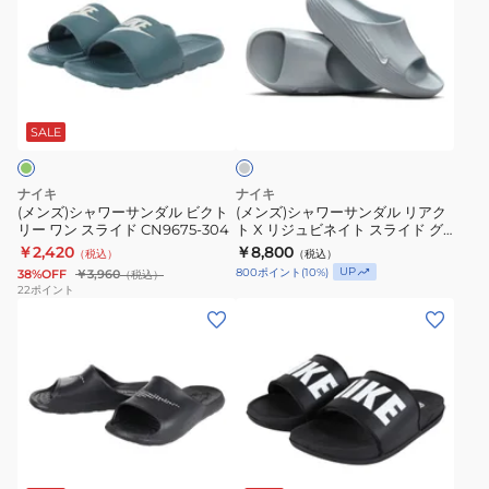
ト
ワ
ブ
ン
ラ
シ
シ
ス
ー
ラ
イ
ャ
ャ
ラ
サ
ッ
ド
ワ
ワ
グ
イ
ン
ク
ブ
ー
ー
レ
ド
ダ
ホ
ラ
サ
サ
ー
SALE
ブ
ル
ワ
ッ
ン
ン
ラ
カ
イ
ク
ダ
ダ
ナイキ
ナイキ
ッ
ジ
ト
DC1460-
ル
ル
(メンズ)シャワーサンダル ビクト
(メンズ)シャワーサンダル リアク
ク
ュ
BQ4639-
007
リー ワン スライド CN9675-304
ト X リジュビネイト スライド グ
ビ
リ
レー HV4479-002 スポーツサン
￥2,420
￥8,800
HV4479-
ア
012
シ
（税込）
（税込）
ク
ア
ダル カジュアル シューズ
UP
800
ポイント
(
10
%)
38%OFF
￥3,960
（税込）
001
ル
シ
ャ
ト
ク
22
ポイント
快
シ
ャ
ワ
(メ
(メ
リ
ト
適
ュ
ワ
サ
ン
ン
ー
X
な
ー
サ
ン
ズ)
ズ、
ワ
リ
履
ズ
ン
レ
サ
レ
ン
ジ
き
プ
ジ
ン
デ
ス
ュ
心
ー
ャ
ダ
ィ
ラ
ビ
ブ
地
ル
ー
ル
ー
イ
ネ
ラ