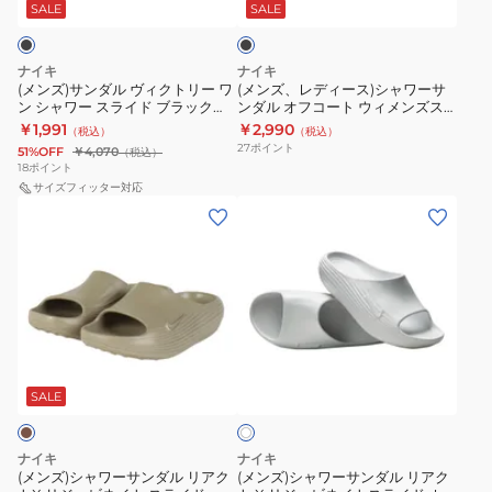
柔
ビ
ビ
ヴ
ス)
ド
イ
ッ
SALE
SALE
ら
ー
ー
ク
ィ
シ
CN9675-
ト
か
チ
チ
ク
ャ
304
ス
ナイキ
ナイキ
い
レ
プ
ト
ワ
ラ
(メンズ)サンダル ヴィクトリー ワ
(メンズ、レディース)シャワーサ
反
ジ
ー
ン シャワー スライド ブラック
ンダル オフコート ウィメンズス
リ
ー
イ
CZ5478-001 シャワサン レジャー
ライド BQ4632-010 ジム 旅行 カ
￥1,991
￥2,990
発
ャ
ル
（税込）
（税込）
ー
サ
ド
プール ビーチ リカバリー 速乾性
ジュアル
27
ポイント
51%OFF
￥4,070
（税込）
力
ー
ジ
快適
ワ
ン
グ
18
ポイント
ク
ム
ン
サイズフィッター対応
ダ
レ
(メ
(メ
ル
ス
シ
ル
ー
ン
ン
ー
ポ
ャ
オ
HV4479-
ズ)
ズ)
ダ
ー
ワ
フ
002
シ
シ
ウ
テ
ー
コ
ス
ャ
ャ
ン
ィ
ス
ー
ポ
ワ
ワ
軽
ー
ラ
ト
ー
ホ
ー
ー
量
快
イ
ウ
ツ
ワ
サ
サ
安
適
SALE
イ
ド
ィ
サ
ト
ン
ン
定
イ
ブ
メ
ン
ダ
ダ
性
ン
ラ
ン
ダ
ナイキ
ナイキ
ル
ル
ソ
(メンズ)シャワーサンダル リアク
(メンズ)シャワーサンダル リアク
ッ
ズ
ル