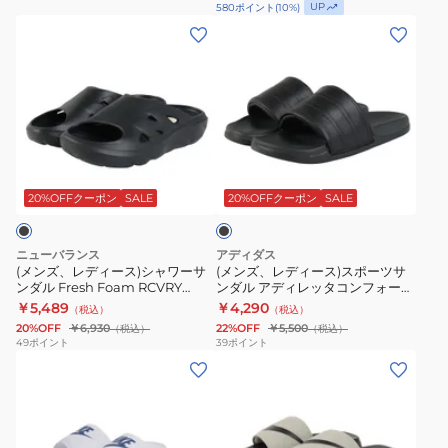
ア
ム
UP
580
ポイント
(
10
%)
ー
ー
20Black
チ
2.0
(メ
(メ
ツ
ル
リ
ル
ネ
ン
ン
カ
ド
カ
サ
イ
ズ、
ズ、
ジ
DBF18-
バ
ン
ビ
レ
レ
ュ
EG6517
リ
ダ
ー
デ
デ
ア
ス
ー
ル
IB0183-
ィ
ィ
ル
ポ
サ
ブ
フ
401
ー
ー
シ
ラ
ー
ン
ラ
ス)
ス)
ッ
20%OFFクーポン
SALE
20%OFFクーポン
SALE
ュ
ツ
ダ
ク
ッ
シ
ス
ー
サ
ル
シ
ャ
ポ
ズ
ニューバランス
アディダス
ン
軽
ュ
ワ
ー
(メンズ、レディース)シャワーサ
(メンズ、レディース)スポーツサ
ダ
量
ンダル Fresh Foam RCVRY
ンダル アディレッタコンフォート
グ
ー
ツ
SLIDE v1 RCVRYSK1 D
2.0 サンダル ブラック OPR57-
ル
防
￥5,489
￥4,290
（税込）
（税込）
リ
サ
サ
HQ2467 シャワーサンダル
20%OFF
￥6,930
22%OFF
￥5,500
マ
（税込）
臭
（税込）
ー
ン
ン
49
ポイント
39
ポイント
ッ
タ
ン
(メ
(メ
ダ
ダ
サ
ウ
OTM15-
ン
ン
ル
ル
ー
ン
KI0057
ズ)
ズ)
Fresh
ア
ジ
レ
サ
シ
シ
Foam
デ