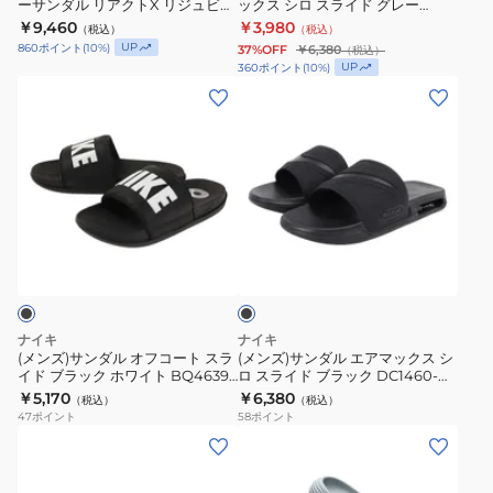
ーサンダル リアクトX リジュビネ
ックス シロ スライド グレー
シ
エ
ク
ン
イト スライド ブラック HV4479-
DC1460-410 シャワーサンダル
￥9,460
￥3,980
（税込）
（税込）
ャ
ア
CN9675-
001 快適な履き心地 柔らかい 反
カジュアル シューズ
旅
UP
860
ポイント
(
10
%)
37%OFF
￥6,380
（税込）
発力
ワ
マ
005
UP
360
ポイント
(
10
%)
行
ー
ッ
(メ
シ
(メ
レ
サ
ク
ン
ャ
ン
ジ
ン
ス
ズ)
ワ
ズ)
ャ
ダ
シ
サ
ー
サ
ー
ル
ロ
ン
サ
ン
リ
リ
ス
ダ
ン
ダ
ゾ
ブ
ア
ラ
ル
ダ
ル
ー
ラ
ク
イ
オ
ル
エ
ッ
ト
ク
ト
ド
フ
プ
ア
ジ
X
グ
コ
ー
マ
ム
ナイキ
ナイキ
リ
レ
ー
ル
ッ
(メンズ)サンダル オフコート スラ
(メンズ)サンダル エアマックス シ
イド ブラック ホワイト BQ4639-
ロ スライド ブラック DC1460-
ジ
ー
ト
ビ
ク
012 シャワサン プール ビーチ レ
007 シャワサン レジャー ビーチ
￥5,170
￥6,380
（税込）
（税込）
ュ
DC1460-
ス
ー
ス
ジャー クルーダウン 軽量 安定性
プール ジム スポーティー 快適 イ
47
ポイント
58
ポイント
ンソール
ビ
410
ラ
チ
シ
(メ
(メ
ネ
シ
イ
タ
ロ
ン
ン
イ
ャ
ド
ウ
ス
ズ)
ズ)