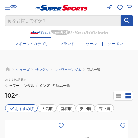
さらに絞り込む
スポーツ・カテゴリ
ブランド
セール
クーポン
シューズ
サンダル
シャワーサンダル
商品一覧
おすすめ
順表示
シャワーサンダル
/
メンズ
の商品一覧
102
件
おすすめ順
人気順
新着順
安い順
高い順
(メ
(メ
ン
ン