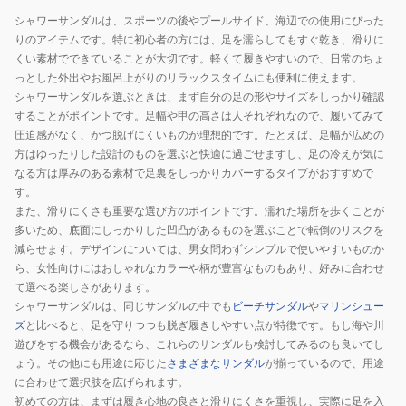
プ
ャ
NRB35-
ジ
ス
シャワーサンダルは、スポーツの後やプールサイド、海辺での使用にぴった
ー
ー
JS1130
ュ
ラ
りのアイテムです。特に初心者の方には、足を濡らしてもすぐ乾き、滑りに
ル
ア
イ
くい素材でできていることが大切です。軽くて履きやすいので、日常のちょ
日
ル
ド
っとした外出やお風呂上がりのリラックスタイムにも便利に使えます。
シャワーサンダルを選ぶときは、まず自分の足の形やサイズをしっかり確認
常
シ
ブ
することがポイントです。足幅や甲の高さは人それぞれなので、履いてみて
履
ュ
ル
圧迫感がなく、かつ脱げにくいものが理想的です。たとえば、足幅が広めの
き
ー
ー
方はゆったりした設計のものを選ぶと快適に過ごせますし、足の冷えが気に
タ
ズ
MCVRY1N0D
なる方は厚みのある素材で足裏をしっかりカバーするタイプがおすすめで
ウ
カ
す。
ン
ジ
また、滑りにくさも重要な選び方のポイントです。濡れた場所を歩くことが
ュ
多いため、底面にしっかりした凹凸があるものを選ぶことで転倒のリスクを
減らせます。デザインについては、男女問わずシンプルで使いやすいものか
ア
ら、女性向けにはおしゃれなカラーや柄が豊富なものもあり、好みに合わせ
ル
て選べる楽しさがあります。
シ
シャワーサンダルは、同じサンダルの中でも
ビーチサンダル
や
マリンシュー
ュ
ズ
と比べると、足を守りつつも脱ぎ履きしやすい点が特徴です。もし海や川
ー
遊びをする機会があるなら、これらのサンダルも検討してみるのも良いでし
ズ
ょう。その他にも用途に応じた
さまざまなサンダル
が揃っているので、用途
ス
に合わせて選択肢を広げられます。
初めての方は、まずは履き心地の良さと滑りにくさを重視し、実際に足を入
ポ