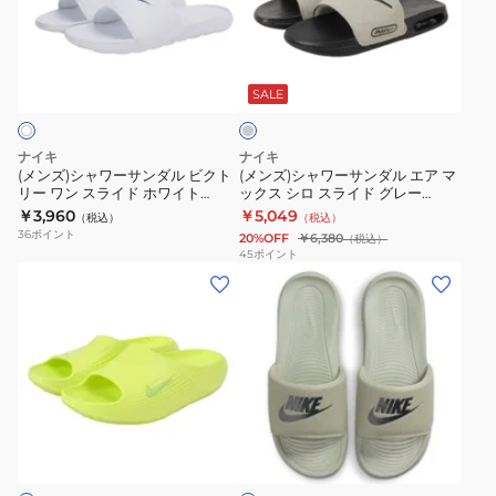
サ
ジ
ン
ャ
ャ
RCVRY
ィ
ン
ャ
ダ
ワ
ワ
SLIDE
レ
ダ
ー
グ
ル
ー
ー
v1
ッ
レ
ル
サ
サ
RCVRYSK1
タ
ー
SALE
ン
ン
D
コ
ダ
ダ
ン
ナイキ
ナイキ
ル
ル
フ
(メンズ)シャワーサンダル ビクト
(メンズ)シャワーサンダル エア マ
リー ワン スライド ホワイト
ックス シロ スライド グレー
ビ
エ
ォ
CN9675-102 スポーツサンダル カ
DC1460-305 スポーツサンダル
￥3,960
￥5,049
（税込）
（税込）
ク
ア
ー
ジュアル シューズ
サンダル カジュアル
36
ポイント
20%OFF
￥6,380
（税込）
ト
マ
ト
45
ポイント
(メ
(メ
リ
ッ
2.0
ン
ン
ー
ク
サ
ズ)
ズ)
ワ
ス
ン
シ
シ
ン
シ
ダ
ャ
ャ
ス
ロ
ル
ワ
ワ
ラ
ス
ブ
ア
ー
ー
イ
ラ
ラ
イ
サ
サ
ド
イ
ッ
ス
グ
ン
ン
ホ
ド
ク