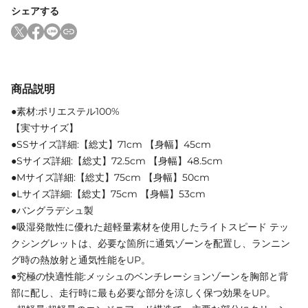
シェアする
商品説明
●素材:ポリエステル100%
【実寸サイズ】
●SSサイズ詳細:【総丈】71cm 【身幅】45cm
●Sサイズ詳細:【総丈】72.5cm 【身幅】48.5cm
●Mサイズ詳細:【総丈】75cm 【身幅】50cm
●Lサイズ詳細:【総丈】75cm 【身幅】53cm
●バングラデシュ製
●吸湿発散性に優れた超軽量素材を使用したライトスピード テッ
クシングレットは、必要な箇所に通気ゾーンを配置し、ランニン
グ時の熱放射と通気性能をUP。
●究極の快適性能:メッシュのベンチレーションゾーンを胸部と背
部に配し、走行時に最も必要な部分を涼しく保つ効果をUP。