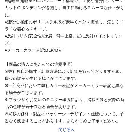
●超軽量:超軽量のエンジニアード構造で、主要な部分にクリーン
カットのボンディングを施し、自由に動けるスムーズな仕上がり
に。
●速乾性:極細のポリエステル糸が素早く水分を拡散し、涼しくド
ライな着心地をキープ。
●反射トリム(安全性能):肩、背中上部、裾に反射ロゴとトリミン
グ。
●メーカーカラー表記:BLK/BRF
【商品の購入にあたっての注意事項】
※弊社独自の採寸・計量方法により計測を行っておりますため、
多少の誤差が生じる場合がございます。
※一部商品において弊社カラー表記がメーカーカラー表記と異な
る場合がございます。
※ブラウザやお使いのモニター環境により、掲載画像と実際の商
品の色味が若干異なる場合があります。
※掲載の価格・製品のパッケージ・デザイン・仕様について、予
告なく変更することがあります。あらかじめご了承ください。
閉じる