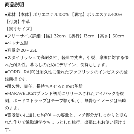
商品説明
●素材:【本体】ポリエステル100% 【裏地】ポリエステル100%
【付属】牛革
【実寸サイズ】
●フリーサイズ詳細:【幅】32cm 【奥行】13cm 【高さ】50cm
●ベトナム製
●容量:約20～25L
●スタイリッシュで高耐久性、軽量で丈夫。引裂、摩擦に対する優
れた耐久性。暮らしのためにデザイン、長持ちします。
●CORDURA(R)は耐久性に優れたファブリックのインビスタの登
録商標です。
●耐久性、責任、長持ちさせるための革新
●MAKAVELICのブランド初期にリリースされたデイパックを復
刻。ボードストラップはテープ幅が広く、無骨なイメージは当時
のまま。
●普段使いに適した約20L～の容量と、マチ部分がしっかりと取ら
れた作りで通勤通学やちょっとした旅行、出張にもお使い頂けま
す。