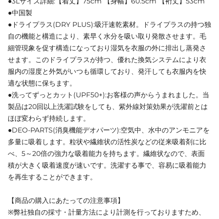
●3Lサイズ詳細:【着丈】75cm 【身幅】60.5cm 【裄丈】53cm
●中国製
●ドライプラス(DRY PLUS):吸汗速乾素材。ドライプラスの持つ独
自の機能と構造により、素早く水分を吸い取り発散させます。毛
細管現象を促す構造になっており湿気を衣服の外に排出し蒸発さ
せます。このドライプラスが持つ、優れた換気システムにより衣
服内の湿度と外気がいつも循環しており、発汗しても衣服内を快
適な状態に保ちます。
●洗ってずっとカット(UPF50+):お客様の声からうまれました。当
製品は20回以上洗濯試験をしても、紫外線対策効果が洗濯前とは
ほぼ変わらず持続します。
●DEO-PARTS(消臭機能デオパーツ):空気中、水中のアンモニアを
多量に吸着します。粒状や繊維状の活性炭などの従来吸着剤に比
べ、5～20倍の強力な吸着能力を持ちます。繊維状なので、表面
積が大きく吸着速度が速いです。洗濯する事で、容易に吸着能力
を再生することができます。
【商品の購入にあたっての注意事項】
※弊社独自の採寸・計量方法により計測を行っておりますため、