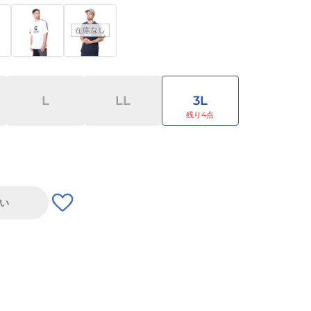
L
LL
3L
い