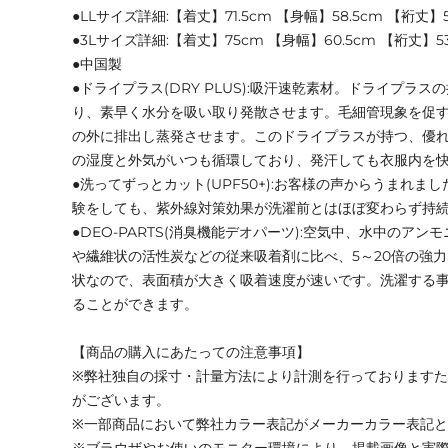
●LLサイズ詳細:【着丈】71.5cm 【身幅】58.5cm 【裄丈】5
●3Lサイズ詳細:【着丈】75cm 【身幅】60.5cm 【裄丈】5
●中国製
●ドライプラス(DRY PLUS):吸汗速乾素材。ドライプラ
り、素早く水分を吸い取り発散させます。毛細管現象を促
の外に排出し蒸発させます。このドライプラスが持つ、優
の湿度と外気がいつも循環しており、発汗しても衣服内を
●洗ってずっとカット(UPF50+):お客様の声からうまれま
験をしても、紫外線対策効果が洗濯前とはほぼ変わらず持
●DEO-PARTS(消臭機能デオパーツ):空気中、水中のア
や繊維状の活性炭などの従来吸着剤に比べ、5～20倍の強
状なので、表面積が大きく吸着速度が速いです。洗濯する
ることができます。
【商品の購入にあたっての注意事項】
※弊社独自の採寸・計量方法により計測を行っております
がございます。
※一部商品において弊社カラー表記がメーカーカラー表記
※ブラウザやお使いのモニター環境により、掲載画像と実