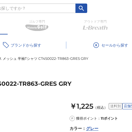
ゴルフ専門
アウトドア専門
ブランド
セール
メッシュ 半袖Tシャツ CT4S0022-TR863-GRES GRY
22-TR863-GRES GRY
￥1,225
送料別
店舗
（税込）
獲得ポイント：
11
ポイント
P
カラー
：
グレー