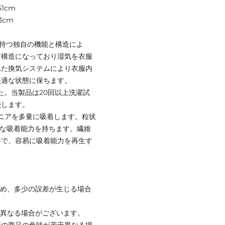
1cm
3cm
スの持つ独自の機能と構造によ
す構造になっており湿気を衣服
れた換気システムにより衣服内
快適な状態に保ちます。
した。当製品は20回以上洗濯試
続します。
ンモニアを多量に吸着します。粒状
力な吸着能力を持ちます。繊維
事で、容易に吸着能力を再生す
ため、多少の誤差が生じる場合
と異なる場合がございます。
際の商品の色味が若干異なる場