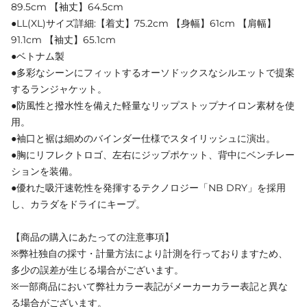
89.5cm 【袖丈】64.5cm
●LL(XL)サイズ詳細:【着丈】75.2cm 【身幅】61cm 【肩幅】
91.1cm 【袖丈】65.1cm
●ベトナム製
●多彩なシーンにフィットするオーソドックスなシルエットで提案
するランジャケット。
●防風性と撥水性を備えた軽量なリップストップナイロン素材を使
用。
●袖口と裾は細めのバインダー仕様でスタイリッシュに演出。
●胸にリフレクトロゴ、左右にジップポケット、背中にベンチレー
ションを装備。
●優れた吸汗速乾性を発揮するテクノロジー「NB DRY」を採用
し、カラダをドライにキープ。
【商品の購入にあたっての注意事項】
※弊社独自の採寸・計量方法により計測を行っておりますため、
多少の誤差が生じる場合がございます。
※一部商品において弊社カラー表記がメーカーカラー表記と異な
る場合がございます。