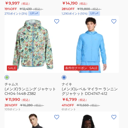
010
￥9,997
￥14,190
（税込）
（税込）
ャ
ョ
ン
19%OFF
￥12,430
28%OFF
￥19,800
（税込）
（税込）
ケ
ン
ウ
UP
UP
270
ポイント
(
3
%)
1,290
ポイント
(
10
%)
ッ
ラ
ィ
(メ
(メ
ト
ン
ン
ン
ン
523673
ニ
ド
ズ)
ズ)
01
ン
パ
ラ
レ
BLK
グ
ー
ン
ペ
ジ
カ
ニ
ル
ラ
ャ
NP72590
ン
マ
イ
ケ
K
グ
イ
ト
SALE
条件付クーポン
SALE
ブ
ッ
ジ
ラ
ル
ト
ャ
ー
ー
チャムス
ナイキ
IF2370-
ケ
ラ
(メンズ)ランニング ジャケット
(メンズ)レペル マイラー ランニン
CH04-1448-Z382
グジャケット DD4747-412
010
ッ
ン
￥11,990
￥6,799
（税込）
（税込）
ト
ニ
26%OFF
￥16,280
41%OFF
￥11,660
（税込）
（税込）
CH04-
ン
109
ポイント
61
ポイント
(メ
(メ
1448-
グ
ン
ン
Z382
ジ