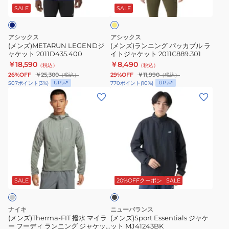
ス
ッ
グ
タ
SALE
SALE
ー
ト
パ
ド
2011D435.400
ッ
アシックス
アシックス
カ
(メンズ)METARUN LEGENDジ
(メンズ)ランニング パッカブル ラ
ャケット 2011D435.400
イトジャケット 2011C889.301
ブ
￥18,590
￥8,490
（税込）
（税込）
ル
26%OFF
￥25,300
29%OFF
￥11,990
（税込）
（税込）
ラ
UP
UP
507
ポイント
(
3
%)
770
ポイント
(
10
%)
イ
(メ
(メ
ト
ン
ン
ジ
ズ)Therma-
ズ)Sport
ャ
FIT
Essentials
ケ
撥
ジ
ッ
水
ャ
ブ
ト
マ
ケ
ラ
2011C889.301
イ
ッ
ッ
SALE
20%OFFクーポン
SALE
ク
ラ
ト
ー
MJ41243BK
ナイキ
ニューバランス
フ
(メンズ)Therma-FIT 撥水 マイラ
(メンズ)Sport Essentials ジャケ
ー フーディ ランニング ジャケッ
ット MJ41243BK
ー