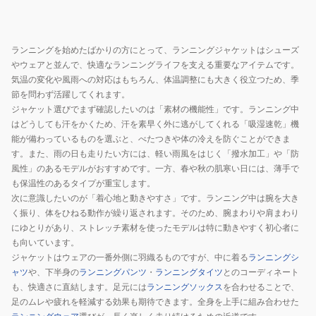
ト
NP62576
K
ランニングを始めたばかりの方にとって、ランニングジャケットはシューズ
やウェアと並んで、快適なランニングライフを支える重要なアイテムです。
気温の変化や風雨への対応はもちろん、体温調整にも大きく役立つため、季
節を問わず活躍してくれます。
ジャケット選びでまず確認したいのは「素材の機能性」です。ランニング中
はどうしても汗をかくため、汗を素早く外に逃がしてくれる「吸湿速乾」機
能が備わっているものを選ぶと、べたつきや体の冷えを防ぐことができま
す。また、雨の日も走りたい方には、軽い雨風をはじく「撥水加工」や「防
風性」のあるモデルがおすすめです。一方、春や秋の肌寒い日には、薄手で
も保温性のあるタイプが重宝します。
次に意識したいのが「着心地と動きやすさ」です。ランニング中は腕を大き
く振り、体をひねる動作が繰り返されます。そのため、腕まわりや肩まわり
にゆとりがあり、ストレッチ素材を使ったモデルは特に動きやすく初心者に
も向いています。
ジャケットはウェアの一番外側に羽織るものですが、中に着る
ランニングシ
ャツ
や、下半身の
ランニングパンツ
・
ランニングタイツ
とのコーディネート
も、快適さに直結します。足元には
ランニングソックス
を合わせることで、
足のムレや疲れを軽減する効果も期待できます。全身を上手に組み合わせた