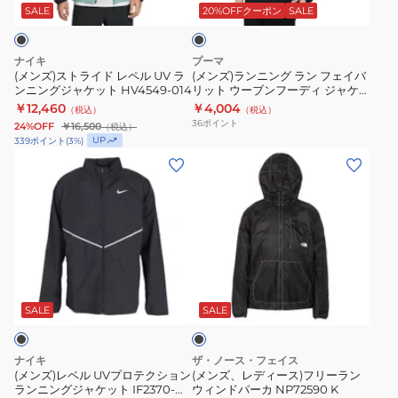
ド
グ
ッ
SALE
20%OFFクーポン
SALE
ク
レ
ラ
ペ
ン
ナイキ
プーマ
ル
フ
(メンズ)ストライド レペル UV ラ
(メンズ)ランニング ラン フェイバ
ンニングジャケット HV4549-014
リット ウーブンフーディ ジャケ
UV
ェ
ット 523673 01 BLK
￥12,460
￥4,004
（税込）
（税込）
ラ
イ
36
ポイント
24%OFF
￥16,500
（税込）
ン
バ
UP
339
ポイント
(
3
%)
ニ
リ
(メ
(メ
ン
ッ
ン
ン
グ
ト
ズ)
ズ、
ジ
ウ
レ
レ
ャ
ー
ペ
デ
ケ
ブ
ル
ィ
ブ
ッ
ン
UV
ー
ラ
ト
フ
プ
ス)
ッ
SALE
SALE
ク
HV4549-
ー
ロ
フ
014
デ
テ
リ
ナイキ
ザ・ノース・フェイス
ィ
ク
ー
(メンズ)レペル UVプロテクション
(メンズ、レディース)フリーラン
ランニングジャケット IF2370-
ウィンドパーカ NP72590 K
ジ
シ
ラ