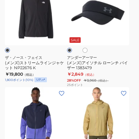
NP22676
010
ズ)
ズ)
ス
ア
ト
イ
リ
ソ
ホ
ブ
ー
チ
ワ
ラ
ム
ル
イ
ッ
SALE
ト
ク
ラ
ロ
イ
ー
ザ・ノース・フェイス
アンダーアーマー
ン
ン
(メンズ)ストリームラインジャケ
(メンズ)アイソチル ローンチ バイ
ット NP22676 K
ザー 1383479
ジ
チ
￥19,800
￥2,849
（税込）
（税込）
ャ
バ
UP
1,800
ポイント
(
10
%)
28%OFF
￥3,960
（税込）
ケ
イ
25
ポイント
(メ
(メ
ッ
ザ
ン
ン
ト
ー
ズ)METARUN
ズ)
NP22676
1383479
LEGEND
ラ
K
ジ
ン
ャ
ニ
マ
ケ
ン