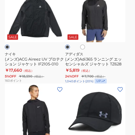
ズ)ACG
ズ)Adi365
Aireez
ラ
UV
ン
プ
ニ
ホ
ブ
ロ
ン
ワ
ラ
テ
グ
イ
ッ
SALE
SALE
ト
ク
ク
エ
シ
ッ
ナイキ
アディダス
ョ
セ
(メンズ)ACG Aireez UV プロテク
(メンズ)Adi365 ランニング エッ
ション ジャケット IF2105-010
センシャルズ ジャケット TZ628
ン
ン
￥17,660
￥5,819
（税込）
（税込）
ジ
シ
5%OFF
￥18,590
24%OFF
￥7,700
（税込）
（税込）
ャ
ャ
160
ポイント
UP
1,040
ポイント
(
20
%)
ケ
ル
(メ
(メ
ッ
ズ
ン
ン
ト
ジ
ズ)
ズ)
IF2105-
ャ
ジ
ア
010
ケ
ャ
イ
ッ
ケ
ソ
ホ
ブ
ト
ッ
チ
ワ
ラ