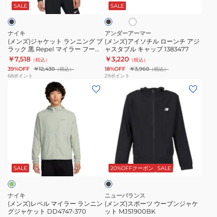
TZ628
ト
ル
イ
ッ
SALE
SALE
ト
ク
ラ
ロ
ン
ー
ナイキ
アンダーアーマー
ニ
ン
(メンズ)ジャケット ランニング ブ
(メンズ)アイソチル ローンチ アジ
ラック 黒 Repel マイラー フーデ
ャスタブル キャップ 1383477
ン
チ
ィ ジャケット DD4747-010
￥7,518
￥3,220
（税込）
（税込）
グ
ア
39%OFF
￥12,430
18%OFF
￥3,960
（税込）
（税込）
ブ
ジ
68
ポイント
29
ポイント
(メ
(メ
ラ
ャ
ン
ン
ッ
ス
ズ)
ズ)
ク
タ
レ
ス
黒
ブ
ペ
ポ
Repel
ル
ル
ー
マ
キ
ブ
マ
ツ
イ
ャ
ラ
イ
ウ
ラ
ッ
ッ
SALE
20%OFFクーポン
SALE
ク
ラ
ー
ー
プ
ー
ブ
フ
1383477
ナイキ
ニューバランス
ラ
ン
ー
(メンズ)レペル マイラー ランニン
(メンズ)スポーツ ウーブンジャケ
グジャケット DD4747-370
ット MJ51900BK
ン
ジ
デ