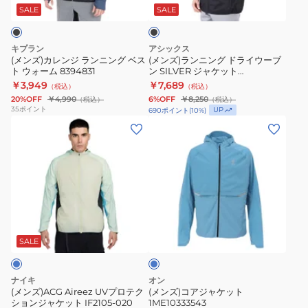
ラ
グ
ッ
SALE
SALE
ク
ン
ド
ニ
ラ
キプラン
アシックス
ン
イ
(メンズ)カレンジ ランニング ベス
(メンズ)ランニング ドライウーブ
ト ウォーム 8394831
ン SILVER ジャケット
グ
ウ
2011D294.001
￥3,949
￥7,689
（税込）
（税込）
ベ
ー
20%OFF
￥4,990
6%OFF
￥8,250
（税込）
（税込）
ス
ブ
35
ポイント
UP
690
ポイント
(
10
%)
ト
ン
(メ
(メ
ウ
SILVER
ン
ン
ォ
ジ
ズ)ACG
ズ)
ー
ャ
Aireez
コ
ム
ケ
UV
ア
8394831
ッ
プ
ジ
ブ
ト
ロ
ャ
ル
2011D294.001
テ
ケ
ー
SALE
ク
ッ
シ
ト
ナイキ
オン
ョ
1ME10333543
(メンズ)ACG Aireez UVプロテク
(メンズ)コアジャケット
ションジャケット IF2105-020
1ME10333543
ン