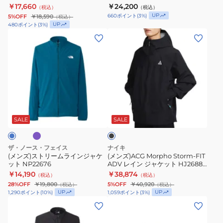
￥17,660
￥24,200
（税込）
（税込）
ジ
UP
660
ポイント
(
3
%)
5%OFF
￥18,590
（税込）
ャ
UP
480
ポイント
(
3
%)
ケ
(メ
(メ
ッ
ン
ン
ト
ズ)
ズ)ACG
IF2105-
ス
Morpho
020
ト
Storm-
リ
FIT
パ
ブ
ー
ADV
ラ
ム
レ
ッ
SALE
SALE
ク
ラ
イ
イ
ン
ザ・ノース・フェイス
ナイキ
ン
ジ
(メンズ)ストリームラインジャケ
(メンズ)ACG Morpho Storm-FIT
ット NP22676
ADV レイン ジャケット HJ2688-
ジ
ャ
010
￥14,190
￥38,874
（税込）
（税込）
ャ
ケ
28%OFF
￥19,800
5%OFF
￥40,920
（税込）
（税込）
ケ
ッ
UP
UP
1,290
ポイント
(
10
%)
1,059
ポイント
(
3
%)
ッ
ト
(メ
(メ
ト
HJ2688-
ン
ン