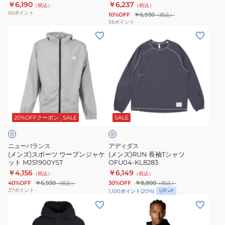
￥6,190
￥6,237
（税込）
（税込）
ニ
ャ
ィ
56
ポイント
10%OFF
￥6,930
（税込）
ン
ケ
ジ
56
ポイント
(メ
(メ
グ
ッ
ャ
ン
ン
ジ
ト
ケ
ズ)
ズ)RUN
ャ
MJ51900BK
ッ
ス
長
ケ
ト
ポ
袖
ッ
DD4747-
ー
T
ト
010
ミ
ツ
シ
DD4747-
デ
ウ
ャ
370
ィ
20%OFFクーポン
SALE
SALE
ア
ー
ツ
ム
ブ
OFU04-
グ
ニューバランス
アディダス
レ
ン
KL8283
(メンズ)スポーツ ウーブンジャケ
(メンズ)RUN 長袖Tシャツ
ー
ット MJ51900YST
OFU04-KL8283
ジ
￥4,156
￥6,149
（税込）
（税込）
ャ
40%OFF
￥6,930
30%OFF
￥8,800
（税込）
（税込）
ケ
37
ポイント
UP
1,100
ポイント
(
20
%)
ッ
(メ
(メ
ト
ン
ン
MJ51900YST