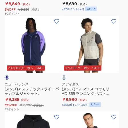
￥8,849
￥8,690
（税込）
（税込）
ト
ケ
ト
UP
237
ポイント
(
3
%)
5%OFF
￥9,350
（税込）
14947616
ッ
フ
80
ポイント
(メ
14947617
(メ
ト
ー
ン
ン
528914
デ
ズ)
ズ)
01
ィ
ア
エ
BLK
ー
ス
ル
K559-
レ
マ
991
ラ
チ
ノ
イ
ッ
ス
ト
20%OFFクーポン
SALE
10%OFFクーポン
SALE
グ
ク
コ
レ
ス
ウ
ー
ニューバランス
アディダス
ラ
モ
(メンズ)アスレチックスライトパ
(メンズ)エルマノス コウモリ
ッカブルジャケット
ADI365 ランニング ベスト
イ
リ
MJ6194FYTNV
CK898-JZ7759
￥9,388
￥9,990
（税込）
（税込）
ト
ADI365
UP
1,800
ポイント
(
20
%)
32%OFF
￥13,970
（税込）
パ
ラ
85
ポイント
(メ
(メ
ッ
ン
ン
ン
カ
ニ