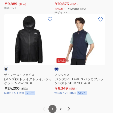
ト FZ1112-053
￥9,889
￥10,873
（税込）
（税込）
デ
89
ポイント
16%OFF
￥12,980
（税込）
ィ
98
ポイント
(メ
(メ
ラ
ン
ン
ン
ズ)
ズ)METARUN
ニ
ス
パ
ン
ト
ッ
グ
ラ
カ
ジ
ネ
イ
ブ
ャ
イ
ク
ル
ケ
ビ
SALE
ー
ト
ラ
ッ
レ
ン
ト
ザ・ノース・フェイス
アシックス
イ
ベ
FZ1112-
(メンズ)ストライクトレイルジャ
(メンズ)METARUN パッカブルラ
ケット NP62576 K
ンベスト 2011C980.401
ル
ス
053
￥24,200
￥8,349
（税込）
（税込）
ジ
ト
UP
UP
660
ポイント
(
3
%)
750
ポイント
(
10
%)
ャ
2011C980.401
ケ
ッ
1
2