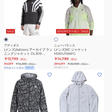
ズ)Adizero
ズ)RC
ャ
ア
ジ
ケ
ー
ャ
ッ
カ
ケ
ト
ホ
イ
ッ
DD4747-
ワ
ブ
ト
412
SALE
20%OFFクーポン
SALE
イ
ト
ラ
MJ61U1I9AFG
ン
アディダス
ニューバランス
ニ
(メンズ)Adizero アーカイブ ラン
(メンズ)RC ジャケット
ニングジャケット DL309-
MJ61U1I9AFG
ン
HZ3692
￥13,799
￥14,789
（税込）
（税込）
グ
3%OFF
￥14,300
29%OFF
￥20,900
（税込）
（税込）
ジ
134
ポイント
UP
375
ポイント
(
3
%)
ャ
(メ
(メ
ケ
ン
ン
ッ
ズ)
ズ、
ト
ラ
レ
DL309-
ン
デ
HZ3692
ニ
ィ
ブ
ホ
ン
ー
ラ