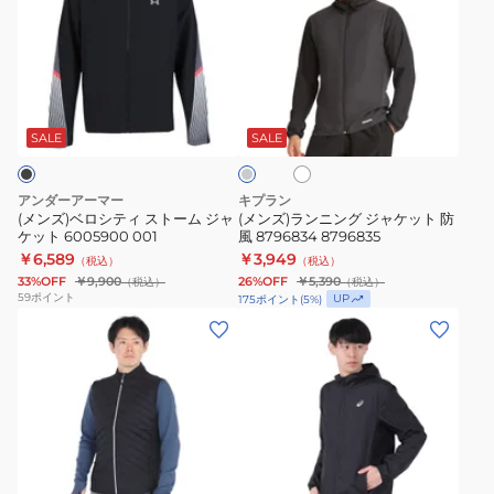
ズ)
ズ)
ブ
ン
ベ
ラ
ル
グ
ロ
ン
ジ
ベ
シ
ニ
ャ
ス
ホ
ダ
テ
ン
ケ
ト
ワ
ー
ィ
グ
イ
ッ
CK898-
ク
SALE
SALE
ト
グ
ス
ジ
ト
JZ7759
レ
ト
ャ
MJ6194FYTNV
ー
アンダーアーマー
キプラン
ー
ケ
(メンズ)ベロシティ ストーム ジャ
(メンズ)ランニング ジャケット 防
ケット 6005900 001
風 8796834 8796835
ム
ッ
￥6,589
￥3,949
（税込）
（税込）
ジ
ト
33%OFF
￥9,900
26%OFF
￥5,390
（税込）
（税込）
ャ
防
59
ポイント
UP
175
ポイント
(
5
%)
ケ
風
(メ
(メ
ッ
8796834
ン
ン
ト
8796835
ズ)
ズ)
6005900
カ
ラ
001
レ
ン
ン
ニ
ブ
ジ
ン
ラ