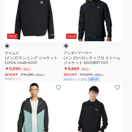
ズ)
ズ)
ラ
ベ
ン
ロ
ニ
シ
ブ
ン
テ
ラ
グ
ィ
ッ
SALE
SALE
ク
ジ
プ
ャ
ロ
チャムス
アンダーアーマー
ケ
ス
(メンズ)ランニング ジャケット
(メンズ)ベロシティプロ ストーム
CH04-1448-K001
ジャケット 6005897 001
ッ
ト
￥11,990
￥9,889
（税込）
（税込）
ト
ー
26%OFF
￥16,280
29%OFF
￥13,970
（税込）
（税込）
CH04-
ム
109
ポイント
UP
267
ポイント
(
3
%)
1448-
ジ
(メ
(メ
K001
ャ
ン
ン
ケ
ズ)
ズ)
ッ
ス
ラ
ト
ト
ン
6005897
ラ
ニ
ブ
001
イ
ン
ラ