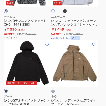
ワ
ッ
グ
ス)
SALE
SALE
イ
ク
ト
ジ
パ
ャ
フ
チャムス
ニューエラ
ケ
ォ
(メンズ)ランニング ジャケット
(メンズ、レディース)パフォーマ
CH04-1448-Z380
ンスアパレル クロスジャケット
ッ
ー
14947616 14947617
￥11,990
￥9,449
（税込）
（税込）
ト
マ
26%OFF
￥16,280
14%OFF
￥11,000
（税込）
（税込）
CH04-
ン
109
ポイント
UP
255
ポイント
(
3
%)
1448-
ス
(メ
(メ
Z380
ア
ン
ン
パ
ズ)
ズ、
レ
ア
レ
ル
ル
デ
ク
テ
ィ
サ
ロ
ィ
ー
ン
ス
メ
ス)
ド
20%OFFクーポン
SALE
ベ
ジ
ッ
エ
ー
ャ
ト
ア
ジ
プーマ
キウ
ケ
ュ
ジ
ラ
(メンズ)アルティメット ジャケッ
(メンズ、レディース)エアライト
ト 528914 01 BLK
フーディー K559-991
ッ
ャ
イ