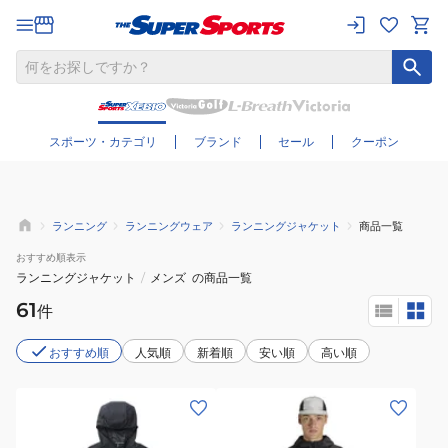
さらに絞り込む
スポーツ・カテゴリ
ブランド
セール
クーポン
ランニング
ランニングウェア
ランニングジャケット
商品一覧
おすすめ
順表示
ランニングジャケット
/
メンズ
の商品一覧
61
件
おすすめ順
人気順
新着順
安い順
高い順
(メ
(メ
ン
ン