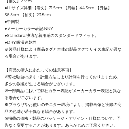
【袖丈】23cm
●LLサイズ詳細:【着丈】71.5cm 【肩幅】44.5cm 【身幅】
56.5cm 【袖丈】23.5cm
●中国製
●メーカーカラー表記:NNY
●Standard:快適な着用感のスタンダードフィット。
●DRY:吸湿速乾性
※製品仕様により商品タグと本体の製品タグでサイズ表記が異な
る場合があります。
【商品の購入にあたっての注意事項】
※弊社独自の採寸・計量方法により計測を行っておりますため、
多少の誤差が生じる場合がございます。
※一部商品において弊社カラー表記がメーカーカラー表記と異な
る場合がございます。
※ブラウザやお使いのモニター環境により、掲載画像と実際の商
品の色味が若干異なる場合があります。
※掲載の価格・製品のパッケージ・デザイン・仕様について、予
告なく変更することがあります。あらかじめご了承ください。