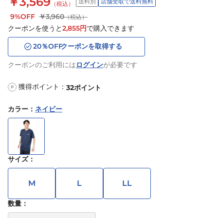
￥3,569
送料別
店舗受取で送料無料
（税込）
9%OFF
￥3,960
（税込）
クーポンを使うと
2,855
円
で購入できます
20
％OFF
クーポンを取得する
クーポンのご利用には
ログイン
が必要です
獲得ポイント：
32
ポイント
P
カラー
：
ネイビー
サイズ
：
M
L
LL
数量：