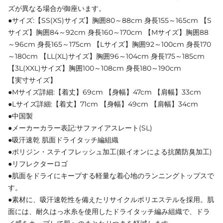
ズが異なる場合が御座います。
●サイズ:【SS(XS)サイズ】胸囲80～88cm 身長155～165cm 【S
サイズ】胸囲84～92cm 身長160～170cm 【Mサイズ】胸囲88
～96cm 身長165～175cm 【Lサイズ】胸囲92～100cm 身長170
～180cm 【LL(XL)サイズ】胸囲96～104cm 身長175～185cm
【3L(XXL)サイズ】胸囲100～108cm 身長180～190cm
【実寸サイズ】
●Mサイズ詳細:【着丈】69cm 【身幅】47cm 【肩幅】33cm
●Lサイズ詳細:【着丈】71cm 【身幅】49cm 【肩幅】34cm
●中国製
●メーカーカラー表記:サファイアスレート(SL)
●吸汗速乾 肌面ドライタッチ編組織
●ポリジン・ステイフレッシュ加工(銀イオンによる抗菌防臭加工)
●リフレクターロゴ
●肌面をドライにキープする軽量な着心地のランニングトップスで
す。
●素材に、吸汗速乾性を備えたリサイクルポリエステルを採用。肌
面には、耐久はっ水糸を使用したドライタッチ編み組織で、ドラ