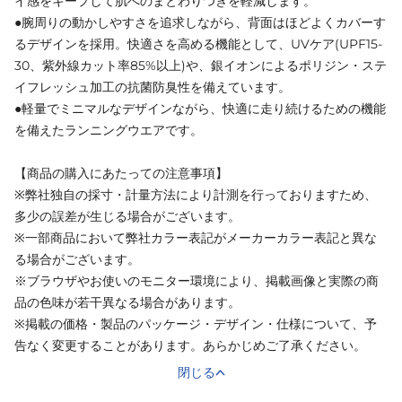
イ感をキープして肌へのまとわりつきを軽減します。
●腕周りの動かしやすさを追求しながら、背面はほどよくカバーす
るデザインを採用。快適さを高める機能として、UVケア(UPF15-
30、紫外線カット率85%以上)や、銀イオンによるポリジン・ステ
イフレッシュ加工の抗菌防臭性を備えています。
●軽量でミニマルなデザインながら、快適に走り続けるための機能
を備えたランニングウエアです。
【商品の購入にあたっての注意事項】
※弊社独自の採寸・計量方法により計測を行っておりますため、
多少の誤差が生じる場合がございます。
※一部商品において弊社カラー表記がメーカーカラー表記と異な
る場合がございます。
※ブラウザやお使いのモニター環境により、掲載画像と実際の商
品の色味が若干異なる場合があります。
※掲載の価格・製品のパッケージ・デザイン・仕様について、予
告なく変更することがあります。あらかじめご了承ください。
閉じる