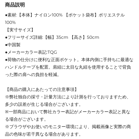
商品説明
●素材:【本体】ナイロン100% 【ポケット袋布】ポリエステル
100%
【実寸サイズ】
●フリーサイズ詳細:【幅】35cm 【高さ】50cm
●中国製
●メーカーカラー表記:TQG
●荷物の仕分けに便利な正面ポケット。本体内側に手持ちに最適な
ハンドルテープを配置。肩紐に太目な丸紐を使用することで背負
った際の肩への負担を軽減。
【商品の購入にあたっての注意事項】
※弊社独自の採寸・計量方法により計測を行っておりますため、
多少の誤差が生じる場合がございます。
※一部商品において弊社カラー表記がメーカーカラー表記と異な
る場合がございます。
※ブラウザやお使いのモニター環境により、掲載画像と実際の商
品の色味が若干異なる場合があります。