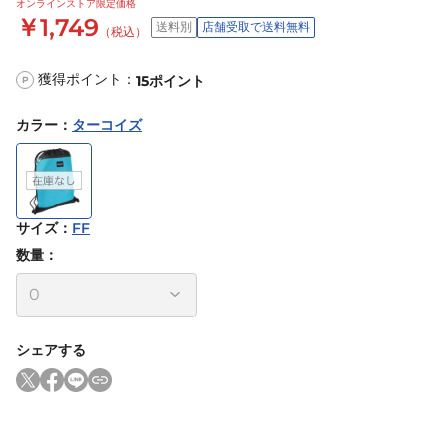
オンラインストア限定価格
￥1,749
送料別
店舗受取で送料無料
（税込）
獲得ポイント：
15
ポイント
P
カラー
：
ターコイズ
サイズ
：
FF
数量：
シェアする