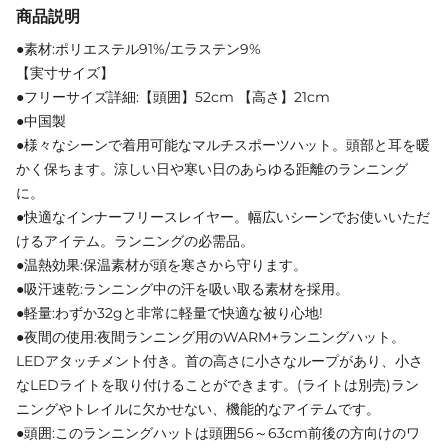
商品説明
●素材:ポリエステル91%/エラステン9%
【実寸サイズ】
●フリーサイズ詳細:【頭囲】52cm 【高さ】21cm
●中国製
●様々なシーンで着用可能なマルチスポーツハット。頭部と耳を暖
かく保ちます。涼しい日や寒い日のあらゆる距離のランニング
に。
●快適なインナーフリースレイヤー。幅広いシーンでお使いいただ
けるアイテム。ランニングの必需品。
●温熱効果:保温素材が頭を寒さから守ります。
●吸汗速乾:ランニング中の汗を吸い取る素材を採用。
●軽量:わずか32gと非常に軽量で快適な被り心地!
●夜間の使用:夜間ランニング用のWARM+ランニングハット。
LEDアタッチメント付き。首の高さに小さなループがあり、小さ
なLEDライトを取り付けることができます。(ライトは別売)ラン
ニングやトレイルに欠かせない、機能的なアイテムです。
●頭囲:このランニングハットは頭囲56～63cm前後の方向けのワ