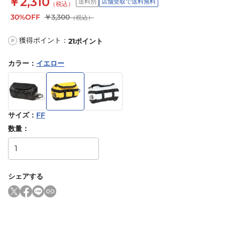
￥2,310
送料別
店舗受取で送料無料
（税込）
30%OFF
￥3,300
（税込）
獲得ポイント：
21
ポイント
P
カラー
：
イエロー
サイズ
：
FF
数量：
シェアする