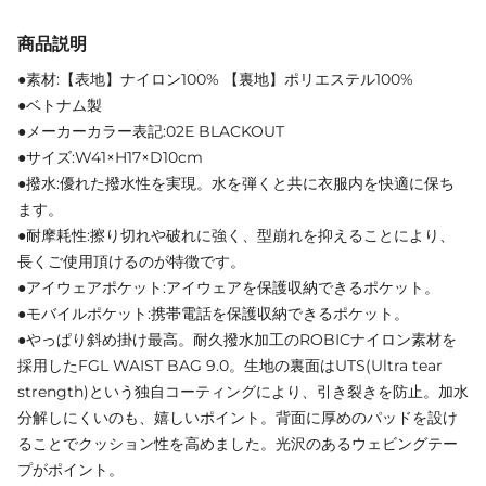
商品説明
●素材:【表地】ナイロン100% 【裏地】ポリエステル100%
●ベトナム製
●メーカーカラー表記:02E BLACKOUT
●サイズ:W41×H17×D10cm
●撥水:優れた撥水性を実現。水を弾くと共に衣服内を快適に保ち
ます。
●耐摩耗性:擦り切れや破れに強く、型崩れを抑えることにより、
長くご使用頂けるのが特徴です。
●アイウェアポケット:アイウェアを保護収納できるポケット。
●モバイルポケット:携帯電話を保護収納できるポケット。
●やっぱり斜め掛け最高。耐久撥水加工のROBICナイロン素材を
採用したFGL WAIST BAG 9.0。生地の裏面はUTS(Ultra tear
strength)という独自コーティングにより、引き裂きを防止。加水
分解しにくいのも、嬉しいポイント。背面に厚めのパッドを設け
ることでクッション性を高めました。光沢のあるウェビングテー
プがポイント。