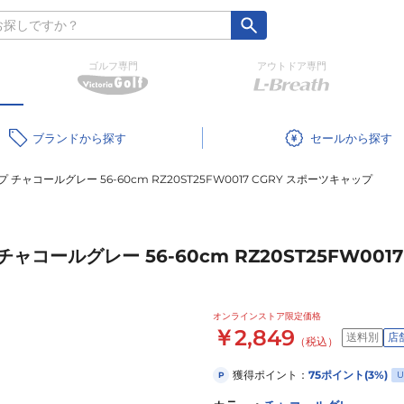
ゴルフ専門
アウトドア専門
ブランド
セール
チャコールグレー 56-60cm RZ20ST25FW0017 CGRY スポーツキャップ
ャコールグレー 56-60cm RZ20ST25FW001
オンラインストア限定価格
￥2,849
送料別
店
（税込）
獲得ポイント：
75
ポイント
(3%)
U
P