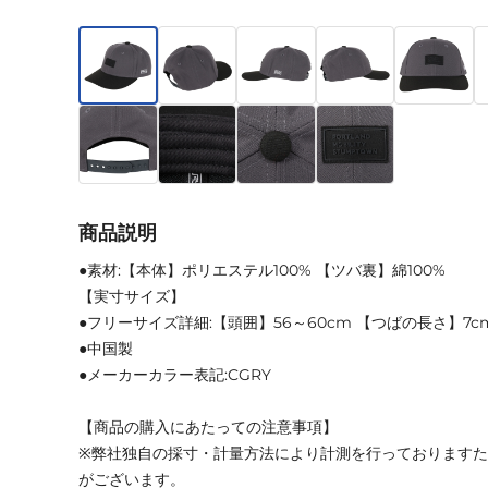
商品説明
●素材:【本体】ポリエステル100% 【ツバ裏】綿100%
【実寸サイズ】
●フリーサイズ詳細:【頭囲】56～60cm 【つばの長さ】7c
●中国製
●メーカーカラー表記:CGRY
【商品の購入にあたっての注意事項】
※弊社独自の採寸・計量方法により計測を行っております
がございます。