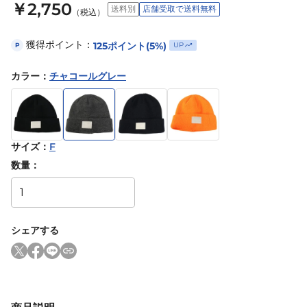
￥2,750
送料別
店舗受取で送料無料
（税込）
獲得ポイント：
125
ポイント
(5%)
UP
P
カラー
：
チャコールグレー
サイズ
：
F
数量：
シェアする