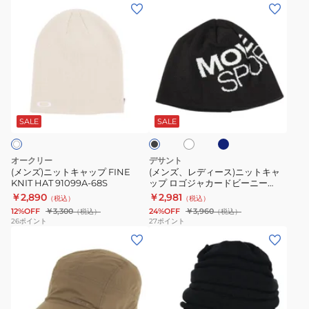
ー
ト
ウ
ッ
(メ
(メ
FOS900707-
帽
ン
グ
ン
ン
31R
ト
テ
11120547
ズ)
ズ、
防
レ
ン
ニ
レ
寒
ッ
ビ
ッ
デ
フ
キ
ー
ト
ィ
ネ
ホ
ブ
リ
ン
ニ
キ
ー
イ
ワ
ラ
ー
グ
ー
ビ
ャ
ス)
イ
ッ
SALE
SALE
ー
ト
サ
登
KCJ72-
ク
ッ
ニ
イ
山
JM0463
プ
ッ
オークリー
デサント
ズ
リ
FINE
ト
(メンズ)ニットキャップ FINE
(メンズ、レディース)ニットキャ
ベ
ブ
KNIT HAT 91099A-68S
ップ ロゴジャカードビーニー
KNIT
キ
ST5FCP40U
￥2,890
￥2,981
ー
ビ
（税込）
（税込）
HAT
ャ
12%OFF
￥3,300
24%OFF
￥3,960
（税込）
（税込）
ジ
ー
91099A-
ッ
26
ポイント
27
ポイント
ュ
ニ
(メ
(メ
68S
プ
ー
ン
ン
ロ
1903892
ズ、
ズ)
ゴ
レ
帽
ジ
デ
子
ャ