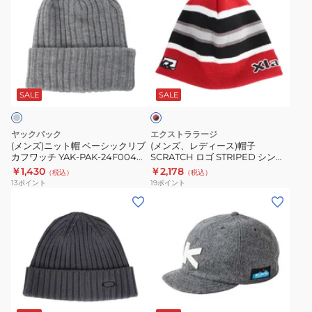
ニ
ズ)
ズ、
グ
ポ
ー
ニ
レ
メ
ー
1910681
ッ
デ
ン
ツ
ト
ィ
ト
ウ
レ
帽
ー
カ
ェ
ッ
ベ
ス)
フ
ア
SALE
SALE
ド
×
ー
帽
ワ
ビ
ブ
シ
子
ッ
ー
ラ
ヤックパック
エクストララージ
ッ
SCRATCH
ッ
チ
ニ
(メンズ)ニット帽 ベーシックリブ
(メンズ、レディース)帽子
ク
カフワッチ YAK-PAK-24F004
SCRATCH ロゴ STRIPED シング
ク
ロ
YAK-
ー
GRY 防寒 フリーサイズ グレー
ルビーニー 101241051005-RED
￥1,430
￥2,178
（税込）
（税込）
リ
ゴ
FGL-
02547001
13
ポイント
19
ポイント
ブ
STRIPED
25F004
防
(メ
(メ
カ
シ
帽
寒
ン
ン
フ
ン
子
フ
ズ)
ズ、
ワ
グ
ニ
リ
帽
レ
ッ
ル
ッ
ー
子
デ
チ
ビ
ト
サ
Fgl
ィ
ラ
ダ
グ
YAK-
ー
帽
イ
ビ
ー
ー
レ
PAK-
ニ
防
ズ