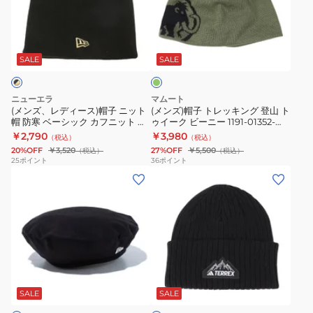
防
ビ
デ
子
寒
ー
ィ
ト
フ
ニ
オ
ー
レ
リ
リ
ー
ス)
ッ
ー
SALE
SALE
ー
897CO5ST0037
ブ
帽
キ
サ
子
ン
ニューエラ
マムート
イ
ニ
グ
(メンズ、レディース)帽子 ニット
(メンズ)帽子 トレッキング 登山 ト
ズ
帽 防寒 ベーシック カフニット ブ
ゥイーク ビーニー 1191-01352-
ッ
登
ラック メタリックゴールドフラッ
40294
ベ
￥2,790
￥3,980
（税込）
（税込）
ト
山
グ 11120547
20%OFF
￥3,520
27%OFF
￥5,500
（税込）
（税込）
ー
帽
ト
25
ポイント
36
ポイント
ジ
(メ
(メ
防
ゥ
ュ
ン
ン
寒
イ
ズ)
ズ、
ベ
ー
帽
レ
ー
ク
子
デ
シ
ビ
ベ
ィ
ッ
ー
ブ
レ
ー
ク
ニ
ラ
ー
ス)
カ
ー
ッ
SALE
SALE
ク
ベ
帽
フ
1191-