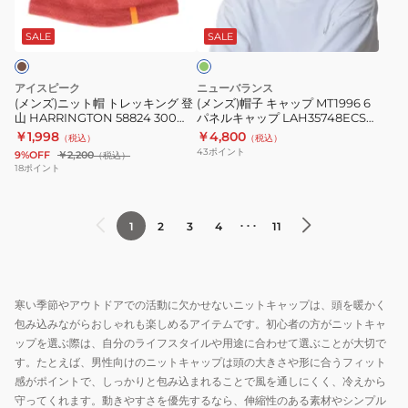
グ
ー
シ
帽
ャ
リ
1191-
ャ
ト
ッ
ー
SALE
SALE
01100
ー
ン
レ
プ
マ
ッ
MT1996
アイスピーク
ニューバランス
ン
キ
6
(メンズ)ニット帽 トレッキング 登
(メンズ)帽子 キャップ MT1996 6
ビ
山 HARRINGTON 58824 300
パネルキャップ LAH35748ECS
ン
パ
628
グリーン 速乾
￥1,998
￥4,800
ー
（税込）
（税込）
グ
ネ
43
ポイント
9%OFF
￥2,200
（税込）
ニ
登
ル
18
ポイント
ー
山
キ
02482904
HARRINGTON
ャ
防
･･･
1
2
3
4
11
58824
ッ
寒
300
プ
グ
628
LAH35748ECS
レ
グ
寒い季節やアウトドアでの活動に欠かせないニットキャップは、頭を暖かく
ー
リ
包み込みながらおしゃれも楽しめるアイテムです。初心者の方がニットキャ
フ
ー
ップを選ぶ際は、自分のライフスタイルや用途に合わせて選ぶことが大切で
リ
ン
す。たとえば、男性向けのニットキャップは頭の大きさや形に合うフィット
ー
感がポイントで、しっかりと包み込まれることで風を通しにくく、冷えから
速
サ
守ってくれます。動きやすさを優先するなら、伸縮性のある素材やシンプル
乾