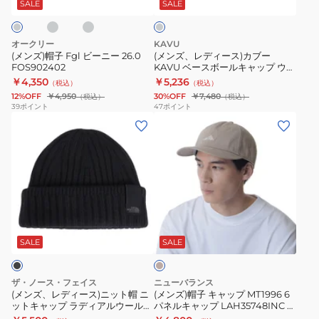
ク
ー
ス)
ー
SALE
SALE
グ
24F004
ー
寒
白
ニ
カ
GRY
101241051005-
ー
ブ
オークリー
KAVU
防
RED
26.0
ー
(メンズ)帽子 Fgl ビーニー 26.0
(メンズ、レディース)カブー
寒
FOS902402
KAVU ベースボールキャップ ウー
FOS902402
KAVU
ル 19820318
￥4,350
￥5,236
フ
（税込）
（税込）
ベ
12%OFF
￥4,950
30%OFF
￥7,480
（税込）
（税込）
リ
ー
39
ポイント
47
ポイント
ー
(メ
(メ
ス
サ
ン
ン
ボ
イ
ズ、
ズ)
ー
ズ
レ
帽
ル
グ
デ
子
キ
レ
ィ
キ
ャ
ベ
ー
ー
ャ
ッ
ー
ス)
ッ
プ
ジ
SALE
SALE
ュ
ニ
プ
ウ
ッ
MT1996
ー
ザ・ノース・フェイス
ニューバランス
ト
6
ル
(メンズ、レディース)ニット帽 ニ
(メンズ)帽子 キャップ MT1996 6
ットキャップ ラディアルウールビ
パネルキャップ LAH35748INC ベ
帽
パ
19820318
ーニー NN42340 K ブラック
ージュ 速乾