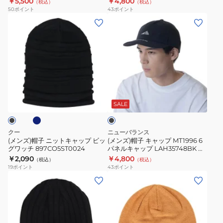
￥5,500
￥4,800
（税込）
（税込）
ニ
ネ
50
ポイント
43
ポイント
ッ
ル
(メ
(メ
ト
キ
ン
ン
キ
ャ
ズ)
ズ)
ャ
ッ
帽
帽
ッ
プ
子
子
プ
LAH35748INC
ニ
キ
ネ
ブ
ラ
ベ
ッ
ャ
ラ
デ
ー
ト
ッ
ッ
SALE
ィ
ジ
ク
キ
プ
ア
ュ
ャ
MT1996
クー
ニューバランス
ル
速
ッ
6
(メンズ)帽子 ニットキャップ ビッ
(メンズ)帽子 キャップ MT1996 6
ウ
乾
グワッチ 897CO5ST0024
パネルキャップ LAH35748BK ブ
プ
パ
ラック 速乾
￥2,090
￥4,800
ー
（税込）
（税込）
ビ
ネ
19
ポイント
43
ポイント
ル
ッ
ル
(メ
(メ
ビ
グ
キ
ン
ン
ー
ワ
ャ
ズ)
ズ)
ニ
ッ
ッ
帽
ニ
ー
チ
プ