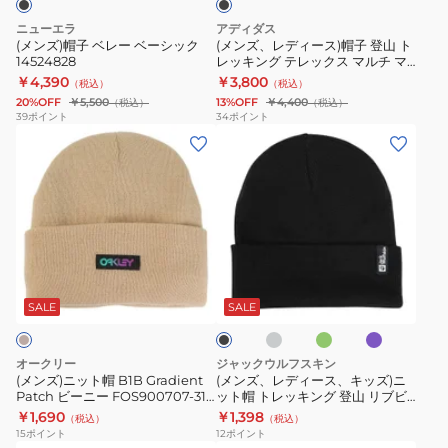
ー
子
ニ
01352-
ニューエラ
アディダス
シ
登
ッ
40294
(メンズ)帽子 ベレー ベーシック
(メンズ、レディース)帽子 登山 ト
14524828
レッキング テレックス マルチ マ
ッ
山
ト
ウンテン ビーニー KCJ72-
￥4,390
￥3,800
（税込）
（税込）
ク
ト
ブ
JM0463
20%OFF
￥5,500
13%OFF
￥4,400
（税込）
（税込）
14524828
レ
ラ
39
ポイント
34
ポイント
(メ
(メ
ッ
ッ
ン
ン
キ
ク
ズ)
ズ、
ン
メ
ニ
レ
グ
タ
ッ
デ
テ
リ
ト
ィ
レ
ッ
グ
グ
ラ
ブ
帽
ー
ッ
ク
レ
リ
ベ
ラ
ー
ー
ン
B1B
ス、
ク
ゴ
ッ
SALE
SALE
ン
ダ
ク
Gradient
キ
ス
ー
ー
Patch
ッ
マ
ル
オークリー
ジャックウルフスキン
ビ
ズ)
ル
ド
(メンズ)ニット帽 B1B Gradient
(メンズ、レディース、キッズ)ニ
Patch ビーニー FOS900707-31R
ット帽 トレッキング 登山 リブビ
ー
ニ
チ
フ
防寒 フリーサイズ ベージュ
ーニー 1903892
￥1,690
￥1,398
（税込）
（税込）
ニ
ッ
マ
ラ
15
ポイント
12
ポイント