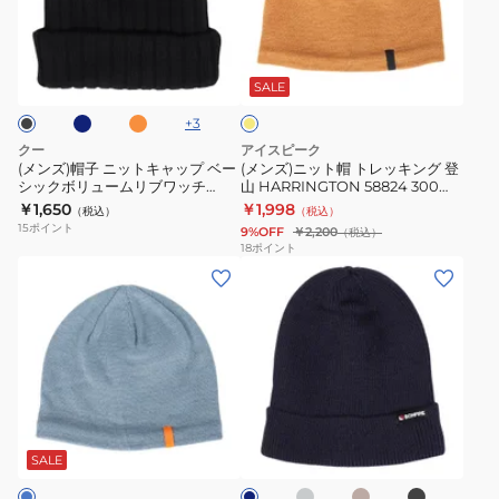
子
ッ
NN42340
897CO5ST0024
LAH35748BK
ニ
ト
ネ
オ
K
マ
ブ
ッ
帽
レ
ス
ブ
ラ
ン
ト
ト
タ
SALE
ラ
ジ
ッ
ー
キ
レ
+
3
ド
ッ
ク
ャ
ッ
クー
アイスピーク
ク
速
ッ
キ
(メンズ)帽子 ニットキャップ ベー
(メンズ)ニット帽 トレッキング 登
乾
シックボリュームリブワッチ
山 HARRINGTON 58824 300
プ
ン
897CO5ST0026
490
￥1,650
￥1,998
（税込）
（税込）
ベ
グ
15
ポイント
9%OFF
￥2,200
（税込）
ー
登
18
ポイント
(メ
(メ
シ
山
ン
ン
ッ
HARRINGTON
ズ)
ズ)
ク
58824
ニ
帽
ボ
300
ッ
子
リ
490
ト
ニ
ュ
グ
ベ
ブ
ネ
帽
ッ
ー
レ
ー
ラ
イ
ー
ジ
ッ
ト
ト
ム
ビ
SALE
ュ
ク
ー
レ
ビ
リ