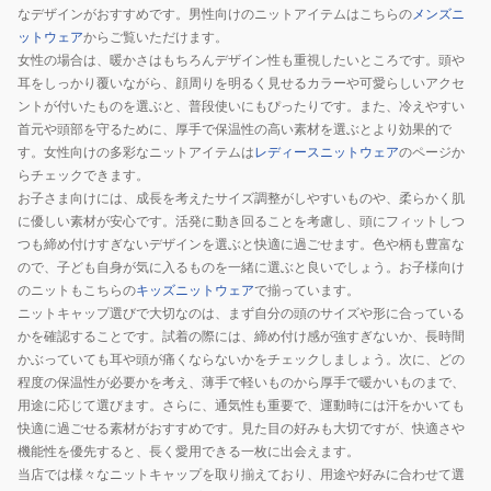
なデザインがおすすめです。男性向けのニットアイテムはこちらの
メンズニ
イ
ットウェア
からご覧いただけます。
ズ
女性の場合は、暖かさはもちろんデザイン性も重視したいところです。頭や
耳をしっかり覆いながら、顔周りを明るく見せるカラーや可愛らしいアクセ
ントが付いたものを選ぶと、普段使いにもぴったりです。また、冷えやすい
首元や頭部を守るために、厚手で保温性の高い素材を選ぶとより効果的で
す。女性向けの多彩なニットアイテムは
レディースニットウェア
のページか
らチェックできます。
お子さま向けには、成長を考えたサイズ調整がしやすいものや、柔らかく肌
に優しい素材が安心です。活発に動き回ることを考慮し、頭にフィットしつ
つも締め付けすぎないデザインを選ぶと快適に過ごせます。色や柄も豊富な
ので、子ども自身が気に入るものを一緒に選ぶと良いでしょう。お子様向け
のニットもこちらの
キッズニットウェア
で揃っています。
ニットキャップ選びで大切なのは、まず自分の頭のサイズや形に合っている
かを確認することです。試着の際には、締め付け感が強すぎないか、長時間
かぶっていても耳や頭が痛くならないかをチェックしましょう。次に、どの
程度の保温性が必要かを考え、薄手で軽いものから厚手で暖かいものまで、
用途に応じて選びます。さらに、通気性も重要で、運動時には汗をかいても
快適に過ごせる素材がおすすめです。見た目の好みも大切ですが、快適さや
機能性を優先すると、長く愛用できる一枚に出会えます。
当店では様々なニットキャップを取り揃えており、用途や好みに合わせて選