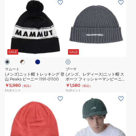
(メ
(メ
ニ
シ
ン
ン
ッ
ッ
ズ)
ズ、
ト
ク
ニ
レ
ワ
カ
ッ
デ
ッ
フ
ト
ィ
ネ
ブ
チ
ワ
グ
帽
ー
イ
レ
CH05-
ッ
ビ
ト
ス)
ー
SALE
SALE
ー
1388-
チ
レ
ニ
W004
黒
ッ
ッ
マムート
プーマ
ブ
キ
ト
(メンズ)ニット帽 トレッキング 登
(メンズ、レディース)ニット帽 ス
ラ
山 Peaks ビーニー 1191-01100
ポーツ フィッシャーマンビーニー
ン
帽
02482904 防寒 グレー フリーサ
￥5,980
ッ
￥1,580
（税込）
（税込）
グ
ス
イズ
54
ポイント
14
ポイント
ク
登
ポ
(メ
(メ
5F0001-
山
ー
ン
ン
WACP-
Peaks
ツ
ズ)
ズ)
897ST
ビ
フ
ニ
帽
BLK
ー
ィ
ッ
子
ニ
ッ
ト
キ