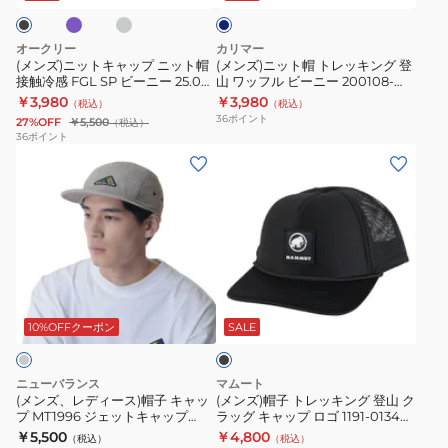
グ
ロ
グ
ッ
レ
レ
ゴ
プ
ッ
ー
オークリー
カリマー
1191-
ニ
キ
(メンズ)ニットキャップ ニット帽
(メンズ)ニット帽 トレッキング 登
01340-
接触冷感 FGL SP ビーニー 25.0
山 ワッフル ビーニー 200108-
ッ
ン
FOS902028 夏用
4360
￥3,980
￥3,980
00780
（税込）
（税込）
ト
グ
36
ポイント
27%OFF
￥5,500
（税込）
帽
登
36
ポイント
(メ
(メ
接
山
ン
ン
触
ワ
ズ、
ズ)
冷
ッ
レ
帽
感
フ
デ
子
FGL
ル
ィ
ト
SP
ビ
ブ
ー
レ
ビ
ー
ラ
ス)
ッ
ー
ニ
ッ
10%OFFクーポン
SALE
ク
帽
キ
ニ
ー
子
ン
ー
200108-
ニューバランス
マムート
キ
グ
25.0
4360
(メンズ、レディース)帽子 キャッ
(メンズ)帽子 トレッキング 登山 ク
プ MT1996 ジェットキャップ
ラッグ キャップ ロゴ 1191-01340-
ャ
登
FOS902028
LAH35749TWF グレー 速乾
0001
￥5,500
￥4,800
（税込）
（税込）
ッ
山
夏