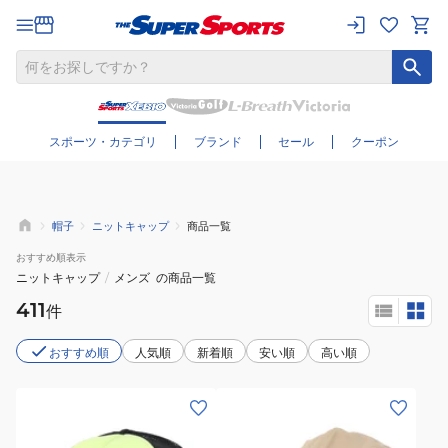
さらに絞り込む
スポーツ・カテゴリ
ブランド
セール
クーポン
帽子
ニットキャップ
商品一覧
おすすめ
順表示
ニットキャップ
/
メンズ
の商品一覧
411
件
おすすめ順
人気順
新着順
安い順
高い順
(メ
(メ
ン
ン