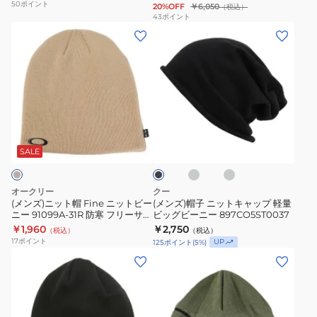
50
ポイント
20%OFF
￥6,050
（税込）
プ
ク
用
43
ポイント
(メ
(メ
MT1996
ラ
ン
ン
ジ
ッ
ズ)
ズ)
ェ
グ
ニ
帽
ッ
キ
ッ
子
ト
ャ
ト
ニ
キ
ッ
チ
グ
ブ
帽
ッ
ャ
プ
ャ
レ
ラ
コ
ー
Fine
ト
ッ
ロ
ッ
SALE
ー
ク
ニ
キ
プ
ゴ
ル
ッ
ャ
LAH35749TWF
1191-
グ
オークリー
クー
レ
ト
ッ
グ
01340-
(メンズ)ニット帽 Fine ニットビー
(メンズ)帽子 ニットキャップ 軽量
ー
ニー 91099A-31R 防寒 フリーサイ
ビッグビーニー 897CO5ST0037
ビ
プ
レ
0001
ズ ベージュ
￥1,960
￥2,750
（税込）
（税込）
ー
軽
ー
17
ポイント
UP
125
ポイント
(
5
%)
ニ
量
速
(メ
(メ
ー
ビ
乾
ン
ン
91099A-
ッ
ズ、
ズ)
31R
グ
レ
帽