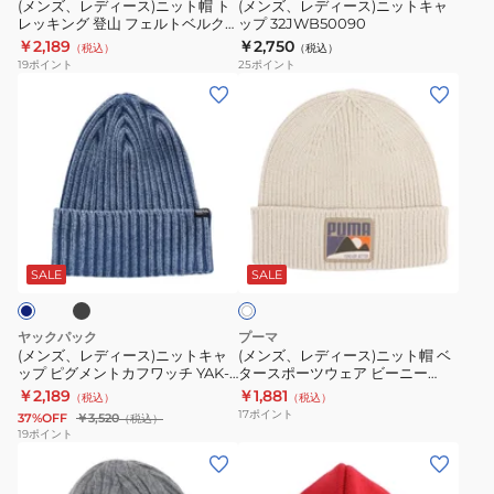
ト
ト
ワ
(メンズ、レディース)ニット帽 ト
(メンズ、レディース)ニットキャ
イ
レッキング 登山 フェルトベルク
ップ 32JWB50090
帽
キ
ト
ビーニー 1910681
￥2,189
￥2,750
（税込）
（税込）
ト
ャ
19
ポイント
25
ポイント
レ
ッ
(メ
(メ
ッ
プ
ン
ン
キ
32JWB50090
ズ、
ズ、
ン
レ
レ
グ
デ
デ
登
ィ
ィ
ブ
オ
山
ー
ー
フ
フ
ス)
ス)
SALE
SALE
ホ
ェ
ワ
ニ
ニ
イ
ル
ッ
ッ
ト
ヤックパック
プーマ
ト
ト
ト
(メンズ、レディース)ニットキャ
(メンズ、レディース)ニット帽 ベ
ベ
ップ ピグメントカフワッチ YAK-
タースポーツウェア ビーニー
キ
帽
FGL-25F004 帽子 ニット帽 防寒
02547001 防寒 フリーサイズ 白
￥2,189
￥1,881
ル
（税込）
（税込）
ャ
ベ
17
ポイント
37%OFF
￥3,520
（税込）
ク
ッ
タ
19
ポイント
ビ
(メ
(メ
プ
ー
ー
ン
ン
ピ
ス