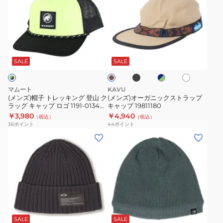
ズ)
ズ)
帽
オ
子
ー
ト
ガ
ブ
ネ
ホ
カ
レ
ニ
ラ
イ
ワ
ー
ッ
ッ
ッ
ビ
イ
キ
SALE
SALE
ク
ー
ト
キ
ク
×
ン
ス
グ
マムート
KAVU
リ
グ
ト
(メンズ)帽子 トレッキング 登山 ク
(メンズ)オーガニックストラップ
ー
ラッグ キャップ ロゴ 1191-01340-
キャップ 19811180
登
ラ
ン
00780
￥3,980
￥4,940
（税込）
（税込）
山
ッ
36
ポイント
44
ポイント
ク
プ
(メ
(メ
ラ
キ
ン
ン
ッ
ャ
ズ)
ズ)
グ
ッ
ニ
ニ
キ
プ
ッ
ッ
ャ
19811180
ト
ト
パ
ラ
ブ
ッ
キ
帽
イ
ル
プ
ト
ャ
ト
ー
SALE
SALE