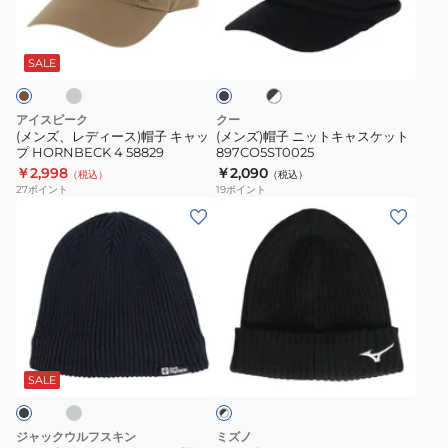
ィ
ニ
カ
ラ
ブ
ブ
ー
ッ
ー
ラ
ラ
ス)
ト
ッ
ド
ッ
SALE
ク
ク
帽
キ
ビ
×
子
ャ
ー
ホ
アイスピーク
クー
ワ
キ
ス
ニ
(メンズ、レディース)帽子 キャッ
(メンズ)帽子 ニットキャスケット
イ
プ HORNBECK 4 58829
897CO5ST0025
ャ
ケ
ー
ト
￥2,998
￥2,090
（税込）
（税込）
ッ
ッ
ST5FCP40U
27
ポイント
19
ポイント
プ
ト
(メ
(メ
HORNBECK
897CO5ST0025
ン
ン
4
ズ、
ズ、
58829
レ
レ
デ
デ
ィ
ィ
グ
ブ
ー
ー
ラ
ス)
ス)
SALE
ッ
ク
ニ
ニ
×
ッ
ッ
ホ
ジャックウルフスキン
ミズノ