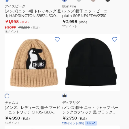
ッ
ー
ブ
アイスピーク
BonFire
キ
ニ
ワ
(メンズ)ニット帽 トレッキング 登
(メンズ)帽子 ニット ビーニー
山 HARRINGTON 58824 300
plain 60BNF4FDW2350
ン
ー
ッ
318
￥1,998
￥2,998
（税込）
（税込）
グ
plain
チ
27
ポイント
9%OFF
￥2,200
（税込）
登
60BNF4FDW2350
897CO5ST0026
18
ポイント
(メ
(メ
山
ン
ン
HARRINGTON
ズ、
ズ)
58824
レ
帽
300
デ
子
318
ィ
ニ
ブ
ー
ッ
ラ
ス)
ト
ッ
ク
帽
キ
子
ャ
チャムス
デュアリグ
ブ
ッ
(メンズ、レディース)帽子 ブービ
(メンズ)帽子 ニットキャップ ベー
ーニットワッチ CH05-1388-
シックカフワッチ 黒 ブラック
ー
プ
W004
5F0001-WACP-897ST BLK
￥4,950
￥2,750
（税込）
（税込）
ビ
ベ
45
ポイント
UP
125
ポイント
(
5
%)
ー
ー