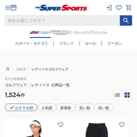
さらに絞り込む
スポーツ・カテゴリ
ブランド
セール
クーポン
商品一覧
おすすめ
順表示
"golf"
の商品一覧
12,279
件
おすすめ順
人気順
新着順
安い順
高い順