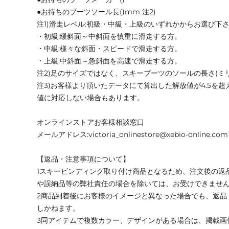
●お持ちのブーツソール長()mm 注2)
注1)滑走レベル:初級・中級・上級のいずれかからお選び下
・初級:緩斜面～中斜面を慎重に滑走する方。
・中級:様々な斜面・スピードで滑走する方。
・上級:中斜面～急斜面を高速で滑走する方。
注2)足のサイズではなく、スキーブーツのソールの長さ(ミ
注3)お客様より頂いたデータにて算出した解放値が4.5を
値に対応しない場合もあります。
オンラインストアお客様相談窓口
メールアドレス:victoria_onlinestore@xebio‐online.com
【返品・注意事項について】
1スキービンディング取り付け商品となるため、注文後の返
や誤納品等の弊社責任の場合を除いては、お受けできませ
2商品到着後にお客様のイメージと異なった場合でも、返品
しかねます。
3同アイテムで複数カラー、デザインがある場合は、掲載画