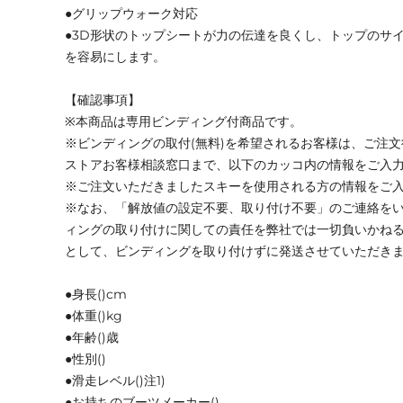
●グリップウォーク対応
●3D形状のトップシートが力の伝達を良くし、トップのサ
を容易にします。
【確認事項】
※本商品は専用ビンディング付商品です。
※ビンディングの取付(無料)を希望されるお客様は、ご注
ストアお客様相談窓口まで、以下のカッコ内の情報をご入
※ご注文いただきましたスキーを使用される方の情報をご
※なお、「解放値の設定不要、取り付け不要」のご連絡を
ィングの取り付けに関しての責任を弊社では一切負いかね
として、ビンディングを取り付けずに発送させていただき
●身長()cm
●体重()kg
●年齢()歳
●性別()
●滑走レベル()注1)
●お持ちのブーツメーカー()