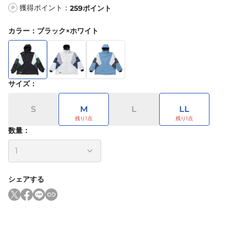
獲得ポイント：
259
ポイント
P
カラー
：
ブラック×ホワイト
サイズ
：
S
M
L
LL
数量：
シェアする