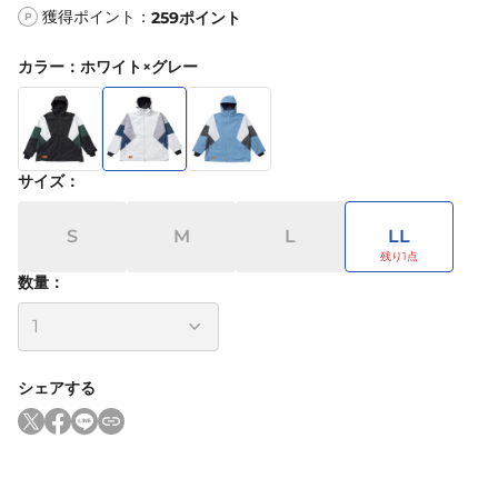
獲得ポイント：
259
ポイント
P
カラー
：
ホワイト×グレー
サイズ
：
S
M
L
LL
数量：
シェアする