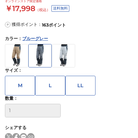
オンラインストア限定価格
￥17,998
送料無料
（税込）
獲得ポイント：
163
ポイント
P
カラー
：
ブルーグレー
サイズ
：
M
L
LL
数量：
シェアする