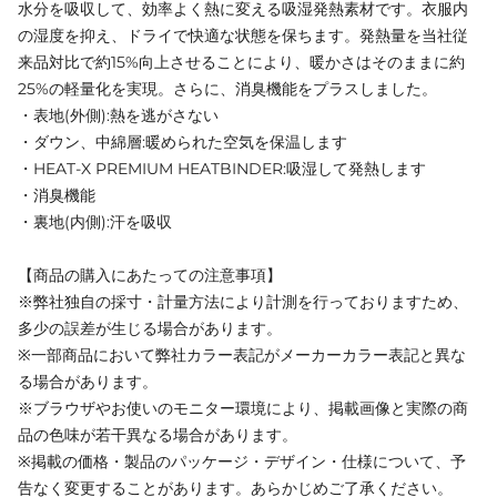
水分を吸収して、効率よく熱に変える吸湿発熱素材です。衣服内
の湿度を抑え、ドライで快適な状態を保ちます。発熱量を当社従
来品対比で約15%向上させることにより、暖かさはそのままに約
25%の軽量化を実現。さらに、消臭機能をプラスしました。
・表地(外側):熱を逃がさない
・ダウン、中綿層:暖められた空気を保温します
・HEAT‐X PREMIUM HEATBINDER:吸湿して発熱します
・消臭機能
・裏地(内側):汗を吸収
【商品の購入にあたっての注意事項】
※弊社独自の採寸・計量方法により計測を行っておりますため、
多少の誤差が生じる場合があります。
※一部商品において弊社カラー表記がメーカーカラー表記と異な
る場合があります。
※ブラウザやお使いのモニター環境により、掲載画像と実際の商
品の色味が若干異なる場合があります。
※掲載の価格・製品のパッケージ・デザイン・仕様について、予
告なく変更することがあります。あらかじめご了承ください。