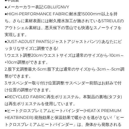
●メーカーカラー表記:GBLU/GNVY
●HIGH‐PERFORMANCE FABRIC:耐水度15000mm以上を持
ち、さらに素材表面には耐久撥水加工が施されているSTREULEの
アウトシェル素材は、悪天候下の雪山でも快適なスノーライフを
実現します。
●JUST‐ADJUST PANTS(ジャストアジャストパンツ):あなたにピ
ッタリなサイズに調整できる!
1.ウエスト調整20cm:ウエストサイズは通常のサイズから‐10cm～
+10cm調整ができます。
2.股下丈調整最大‐5cm:股下丈は通常のサイズから‐3cm～‐5cm調
整ができます。
3.サスペンダー取り付け位置調整:サスペンダー前部はお好みで付
け位置の調整ができます。
●RECYCLED FABRIC:再生ポリエステル。本製品の裏地(タフタ)
は再生ポリエステルを使用しています。
●ヒートクロスプレミアムヒートバインダー(HEAT‐X PREMIUM
HEATBINDER):発熱効果と保温効果で暖かさを逃がさない!「ヒー
トクロスプレミアムヒートバインダー」は、身体から発散される