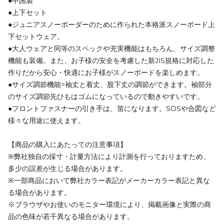
●中国製
●上下セット
●ジュニアスノーボーダーのために作られた本格派スノーボード上
下セットウェア。
●大人ウェアと同等のスペックや充実機能はもちろん、サイズ調整
機能も装備。また、お子様の安全を考慮した新JIS規格に対応した
作りだから安心・快適にお子様がスノーボードを楽しめます。
●サイズ調節機能=袖丈と着丈、股下丈の調節ができます。袖部分
のサイズ調節先ひもはゴムになっているので動きやすいです。
●フロントファスナーの引き手は、笛になります。SOSや合図など
様々な用途に使えます。
【商品の購入にあたっての注意事項】
※弊社独自の採寸・計量方法により計測を行っておりますため、
多少の誤差が生じる場合があります。
※一部商品において弊社カラー表記がメーカーカラー表記と異な
る場合があります。
※ブラウザやお使いのモニター環境により、掲載画像と実際の商
品の色味が若干異なる場合があります。