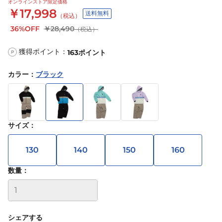
オンラインストア限定価格
￥17,998
送料無料
（税込）
36%OFF
￥28,490
（税込）
獲得ポイント：
163
ポイント
P
カラー
：
ブラック
サイズ
：
130
140
150
160
数量：
シェアする